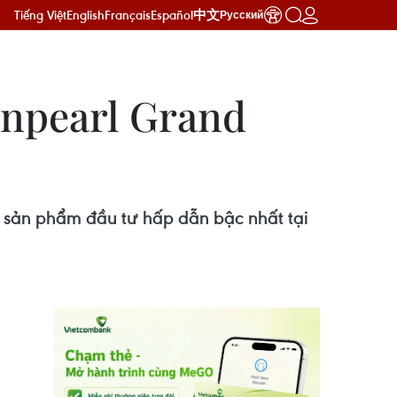
Tiếng Việt
English
Français
Español
中文
Русский
inpearl Grand
à sản phẩm đầu tư hấp dẫn bậc nhất tại