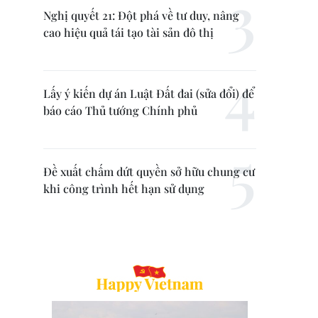
Nghị quyết 21: Đột phá về tư duy, nâng
cao hiệu quả tái tạo tài sản đô thị
Lấy ý kiến dự án Luật Đất đai (sửa đổi) để
báo cáo Thủ tướng Chính phủ
Đề xuất chấm dứt quyền sở hữu chung cư
khi công trình hết hạn sử dụng