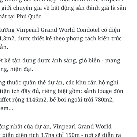
giới chuyên gia về bất động sản đánh giá là sản
ất tại Phú Quốc.
dưỡng Vinpearl Grand World Condotel có diện
,3m2, được thiết kế theo phong cách kiến trúc
ản.
ết kế tận dụng được ánh sáng, gió biển - mang
ng, hiện đại.
ăng thuộc quần thể dự án, các khu căn hộ nghỉ
iện ích đầy đủ, riêng biệt gồm: sảnh louge đón
uffet rộng 1145m2, bể bơi ngoài trời 780m2,
ẻ em…
động nhất của dự án, Vinpearl Grand World
biển diện tích 3,7ha chỉ 150m - nơi sẽ diễn ra