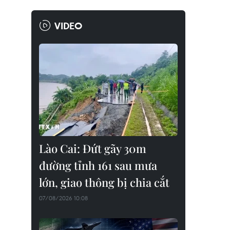
VIDEO
Lào Cai: Đứt gãy 30m
đường tỉnh 161 sau mưa
lớn, giao thông bị chia cắt
07/08/2026 10:08