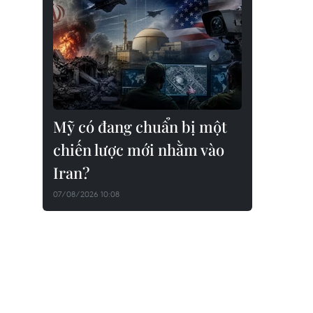
Mỹ có đang chuẩn bị một
chiến lược mới nhằm vào
Iran?
07/08/2026 10:08