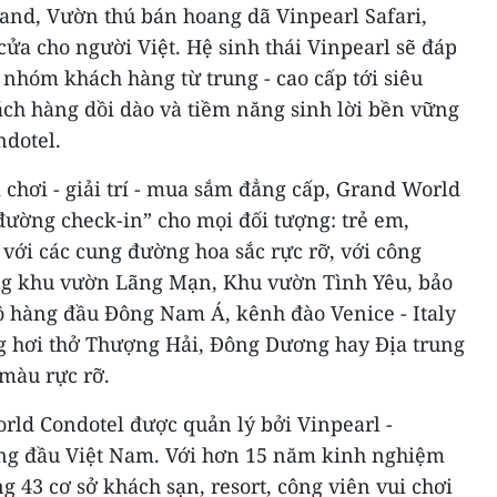
and, Vườn thú bán hoang dã Vinpearl Safari,
cửa cho người Việt. Hệ sinh thái Vinpearl sẽ đáp
nhóm khách hàng từ trung - cao cấp tới siêu
ch hàng dồi dào và tiềm năng sinh lời bền vững
ndotel.
i chơi - giải trí - mua sắm đẳng cấp, Grand World
đường check-in” cho mọi đối tượng: trẻ em,
h với các cung đường hoa sắc rực rỡ, với công
ững khu vườn Lãng Mạn, Khu vườn Tình Yêu, bảo
 hàng đầu Đông Nam Á, kênh đào Venice - Italy
g hơi thở Thượng Hải, Đông Dương hay Địa trung
 màu rực rỡ.
rld Condotel được quản lý bởi Vinpearl -
ng đầu Việt Nam. Với hơn 15 năm kinh nghiệm
g 43 cơ sở khách sạn, resort, công viên vui chơi