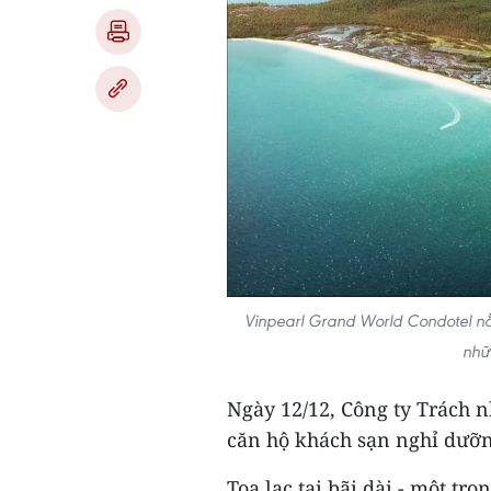
Vinpearl Grand World Condotel nằ
nhữ
Ngày 12/12, Công ty Trách 
căn hộ khách sạn nghỉ dưỡn
Tọa lạc tại bãi dài - một tr