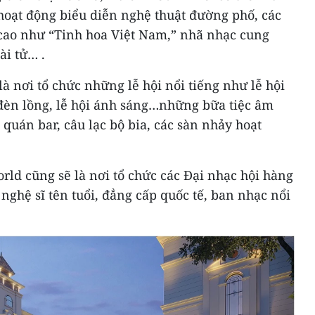
 hoạt động biểu diễn nghệ thuật đường phố, các
cao như “Tinh hoa Việt Nam,” nhã nhạc cung
ài tử… .
à nơi tổ chức những lễ hội nổi tiếng như lễ hội
ội đèn lồng, lễ hội ánh sáng…những bữa tiệc âm
 quán bar, câu lạc bộ bia, các sàn nhảy hoạt
rld cũng sẽ là nơi tổ chức các Đại nhạc hội hàng
ghệ sĩ tên tuổi, đẳng cấp quốc tế, ban nhạc nổi