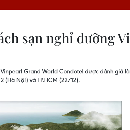
ách sạn nghỉ dưỡng V
h', Vinpearl Grand World Condotel được đánh giá l
2 (Hà Nội) và TP.HCM (22/12).