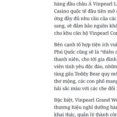
hàng đầu châu Á Vinpearl L
Casino quốc tế đầu tiên mở 
ứng đầy đủ nhu cầu của các 
sang, sẽ đảm bảo nguồn khá
cho khu căn hộ Vinpearl Co
Bên cạnh tổ hợp tiện ích vu
Phú Quốc cũng sẽ là “thiên 
thanh niên, cho tới gia đìn
viên tình yêu độc đáo, nh
tàng gấu Teddy Bear quy mô
thơ mộng, các con phố man
hải sắc màu với các che đổi
Đặc biệt, Vinpearl Grand Wo
thương hiệu nghỉ dưỡng hà
khai thác, quản lý thành côn