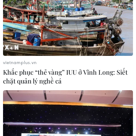
vietnamplus.vn
Khắc phục “thẻ vàng” IUU ở Vĩnh Long: Siết
chặt quản lý nghề cá
#Rafael Nadal
#Đại sứ Toàn cầu
#quần vợt
#Saudi Arabia
#Liên đoàn Quần vợt Saudi Arabia
Arập Xêút
Tây Ban Nha