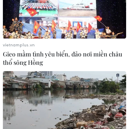
Theo dõi VietnamPlus
vietnamplus.vn
Gieo mầm tình yêu biển, đảo nơi miền châu
TIN LIÊN QUAN
thổ sông Hồng