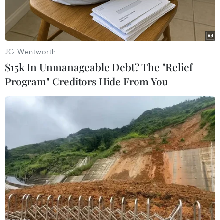
JG Wentworth
$15k In Unmanageable Debt? The "Relief
Program" Creditors Hide From You
Rafael Nadal. (Nguồn: atptour)
Ngày 15/1, siêu sao người Tây Ban Nha Rafael
Nadal đã chính thức trở thành Đại sứ Toàn cầu
của Liên đoàn Quần vợt Saudi Arabia (STF),
trong bối cảnh vương quốc Vùng Vịnh này đặt
mục tiêu tổ chức nhiều giải đấu chuyên nghiệp
hơn nhằm thúc đẩy lĩnh vực thể thao.