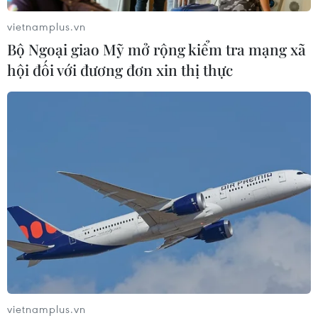
ngay từ vòng 1 US Open 2024
vietnamplus.vn
28/08/2024 04:18
Bộ Ngoại giao Mỹ mở rộng kiểm tra mạng xã
hội đối với đương đơn xin thị thực
Xem thêm
CƠ QUAN CHỦ QUẢN: THÔNG TẤN XÃ VIỆT NAM
Tổng Biên tập: TRẦN TIẾN DUẨN
Phó Tổng Biên tập: NGUYỄN THỊ TÁM, KHÚC THANH
THỦY
vietnamplus.vn
Sở hữu trí tuệ
Quy định sử dụng