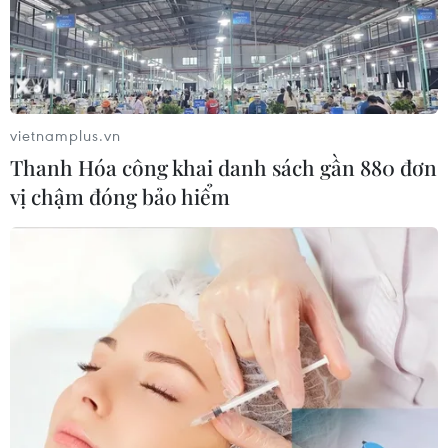
vietnamplus.vn
Thanh Hóa công khai danh sách gần 880 đơn
vị chậm đóng bảo hiểm
TIN CÙNG CHUYÊN MỤC
"Địa chấn' ở Roland Garros 2026: Tay
vợt số 1 thế giới bị loại từ vòng 2
29/05/2026 03:26