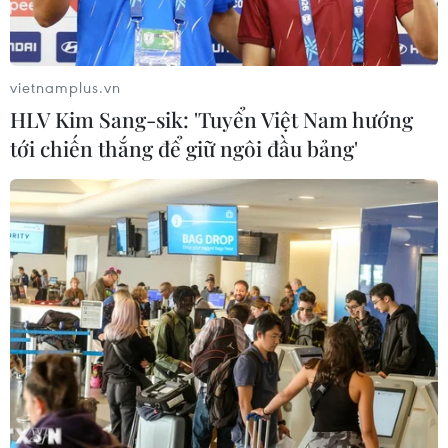
'Địa chấn' liên tiếp ở US Open 2024:
Novak Djokovic thành cựu vô địch
31/08/2024 04:48
vietnamplus.vn
HLV Kim Sang-sik: 'Tuyển Việt Nam hướng
tới chiến thắng để giữ ngôi đầu bảng'
'Địa chấn' tại US Open 2024: Carlos
Alcaraz bị loại ở vòng 2
30/08/2024 05:40
US Open 2024: Djokovic thắng chóng
vánh, thêm nhiều hạt giống bị loại
29/08/2024 04:21
Hàng loạt tay vợt hạt giống bị loại