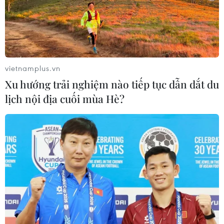
Jannik Sinner lần đầu tiên đăng
quang tại US Open
08/09/2024 23:42
vietnamplus.vn
Xu hướng trải nghiệm nào tiếp tục dẫn dắt du
Aryna Sabalenka lần đầu giành chức
lịch nội địa cuối mùa Hè?
vô địch US Open
08/09/2024 01:09
US Open 2024: Nhà vô địch ngậm
ngùi dừng bước ở vòng 4
02/09/2024 04:34