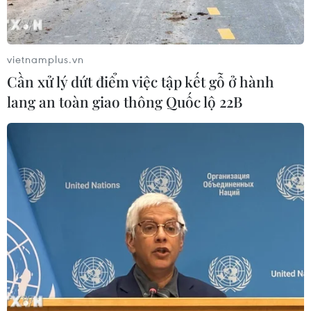
vietnamplus.vn
Cần xử lý dứt điểm việc tập kết gỗ ở hành
lang an toàn giao thông Quốc lộ 22B
Rafael Nadal thành cựu vương Australian
Open ngay từ vòng 2
18/01/2023 06:59
Mackenzie McDonald, tay vợt hạng 90 thế giới, đã tạo
nên bất ngờ lớn khi biến Rafael Nadal thành cựu vương
Australian Open sau khi giành chiến thắng 6-4, 6-4 và
7-5 trong 2 giờ 32 phút thi đấu.