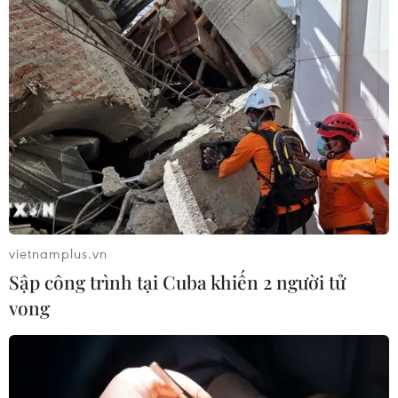
2025
07/06/2025 04:14
Lý Hoàng Nam "oanh tạc"
làng pickleball Việt Nam sau khi chia
tay quần vợt
27/03/2025 09:00
'Hạ gục nhanh' Zverev, Jannik Sinner
vô địch Australian Open 2025
vietnamplus.vn
26/01/2025 11:47
Sập công trình tại Cuba khiến 2 người tử
vong
Australian Open 2025: Tay vợt gốc
Việt dừng bước, Djokovic 'đại chiến'
Alcaraz