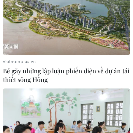
vietnamplus.vn
Bẻ gãy những lập luận phiến diện về dự án tái
thiết sông Hồng