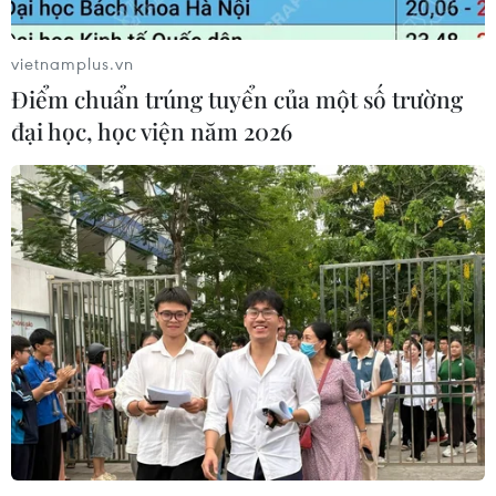
vietnamplus.vn
Điểm chuẩn trúng tuyển của một số trường
đại học, học viện năm 2026
TIN CÙNG CHUYÊN MỤC
Khoa học, công nghệ - trụ cột mới
trong quan hệ Việt Nam-Canada