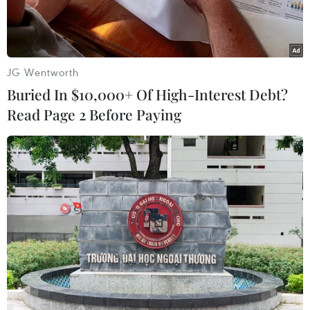
JG Wentworth
Buried In $10,000+ Of High-Interest Debt?
Read Page 2 Before Paying
Ảnh minh họa. (Nguồn: TechCrunch)
Các nguồn tin giấu tên của Reuters cho biết
ByteDance đã tăng cường nỗ lực tách ứng dụng
truyền thông xã hội TikTok của mình khỏi phần
lớn các hoạt động tại Trung Quốc, trong bối
cảnh một cuộc điều tra an ninh quốc gia Mỹ về