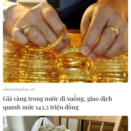
giữa Mỹ và Trung Quốc trong thương mại và
chuyển giao công nghệ.
Mặc dù phía TikTok đã nhấn mạnh sự độc lập
với chính quyền Trung Quốc nhưng điều đó
không thể làm dịu sự căng thẳng của quốc hội
Mỹ về bảo mật dữ liệu cá nhân của các công
dân Mỹ khi sử dụng nền tảng này.
Theo TikTok, khoảng 60% trong 26,5 triệu người
dùng hoạt động hàng tháng của nền tảng này ở
Mỹ là trong độ tuổi từ 16 đến 24./.
vietnamplus.vn
Giá vàng trong nước đi xuống, giao dịch
(Vietnam+)
quanh mức 143,5 triệu đồng