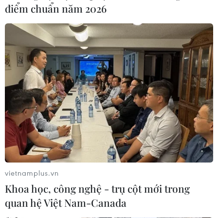
điểm chuẩn năm 2026
vietnamplus.vn
Quân đội Mỹ mở điều tra ứng dụng mạng
Khoa học, công nghệ - trụ cột mới trong
xã hội gây "sốt' TikTok
quan hệ Việt Nam-Canada
23/11/2019 07:58