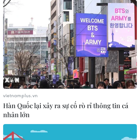
Bộ trưởng Lục quân Mỹ Ryan McCarthy cho biết cuộc
điều tra của quân đội sẽ đánh giá đầy đủ mối quan hệ
giữa TiKTok và chính phủ Trung Quốc, đặc biệt là liên
quan đến chính sách chia sẻ dữ liệu.
vietnamplus.vn
Hàn Quốc lại xảy ra sự cố rò rỉ thông tin cá
nhân lớn