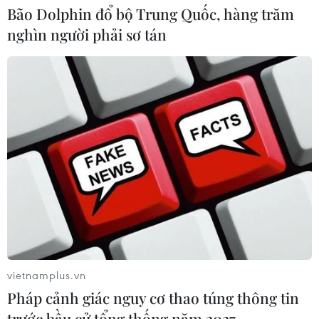
ngành bán dẫn và công nghệ cao
Bão Dolphin đổ bộ Trung Quốc, hàng trăm
06/08/2026 09:40
nghìn người phải sơ tán
Meta tung công cụ AI lập trình tự
động cho nhà phát triển
06/08/2026 06:40
Xem thêm
vietnamplus.vn
Pháp cảnh giác nguy cơ thao túng thông tin
CƠ QUAN CHỦ QUẢN: THÔNG TẤN XÃ VIỆT NAM
trước bầu cử tổng thống năm 2027