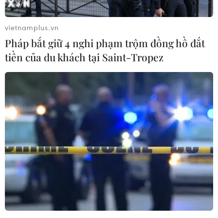
vietnamplus.vn
Pháp bắt giữ 4 nghi phạm trộm đồng hồ đắt
tiền của du khách tại Saint-Tropez
Chủ sở hữu TikTok lên kế hoạch thách
thức Spotify và Apple Music
18/11/2019 10:12
Theo Financial Times, Công ty khởi nghiệp có trụ sở tại
Bắc Kinh, ByteDance đang tìm cách ra mắt ứng dụng
âm nhạc chưa được đặt tên tại các thị trường mới nổi,
bao gồm Ấn Độ, Indonesia và Brazil.