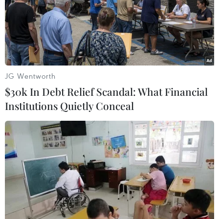
hàng 'tiền tấn 'từ người dùng Mỹ
09/11/2019 02:11
Các ứng dụng do Trung Quốc phát triển vẫn kiếm hàng
trăm triệu USD từ người tiêu dùng Mỹ, ngay cả khi cuộc
chiến thương mại Mỹ-Trung đang diễn ra khốc liệt.
JG Wentworth
$30k In Debt Relief Scandal: What Financial
Institutions Quietly Conceal