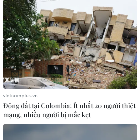
COVID-19: Số ca mắc mới tại Lào tiếp tục
tăng cao trong 24 giờ qua
24/10/2021 10:38
Số ca mắc COVID-19 mới tại Lào tiếp tục tăng cao, với
648 ca mới và hai ca tử vong được ghi nhận trong 24
giờ qua, nâng tổng số ca nhiễm virus SAR-CoV-2 tại Lào
lên tới 35.633 ca.
vietnamplus.vn
Động đất tại Colombia: Ít nhất 20 người thiệt
mạng, nhiều người bị mắc kẹt