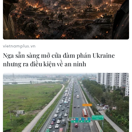
trẻ em tại Mỹ đủ điều kiện để tiêm chủng
vaccine của Pfizer/BioNTech. Hiện Mỹ đang sử
dụng loại vaccine này tiêm chủng cho thanh
thiếu niên từ 12 đến 18 tuổi./.
(TTXVN/Vietnam+)
vietnamplus.vn
Nga sẵn sàng mở cửa đàm phán Ukraine
nhưng ra điều kiện về an ninh