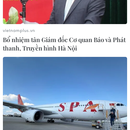
vietnamplus.vn
Bổ nhiệm tân Giám đốc Cơ quan Báo và Phát
thanh, Truyền hình Hà Nội
Nhân viên y tế điều trị cho bệnh nhân COVID-19 tại bệnh viện ở
Portsmouth, Anh, ngày 23/3/2021. (Ảnh: AFP/TTXVN)
Theo trang thống kê worldometers.info, tính
đến khoảng 8h00 sáng 25/10 (giờ Việt Nam),
toàn thế giới ghi nhận 244,40 triệu ca nhiễm