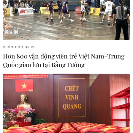
vietnamplus.vn
Hơn 800 vận động viên trẻ Việt Nam-Trung
Quốc giao lưu tại Bằng Tường
Số ca mắc và tử vong do dịch bệnh
COVID-19 ở Cuba tiếp tục giảm
24/10/2021 23:42
Nhà dịch tễ học Cuba Francisco Duran cho biết phần