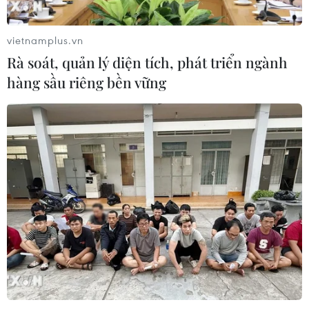
hơn 300 trẻ em tử vong do Ebola
08/08/2026 15:21
vietnamplus.vn
Rà soát, quản lý diện tích, phát triển ngành
hàng sầu riêng bền vững
Ớt nhập khẩu từ Mexico khiến hàng
trăm người tiêu dùng Mỹ nhiễm
khuẩn Salmonella
07/08/2026 00:43
Nước thải từ máy bay có thể giúp
phát hiện sớm nguy cơ đại dịch
06/08/2026 22:30
Italy và Hy Lạp trở thành điểm nóng