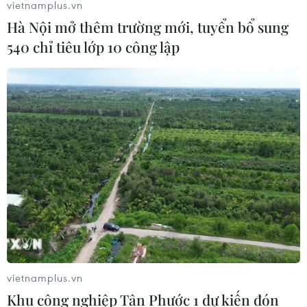
vietnamplus.vn
Hà Nội mở thêm trường mới, tuyển bổ sung
COVID-19: Malaysia cấm mọi hoạt động
540 chỉ tiêu lớp 10 công lập
tụ họp không đảm bảo quy định
25/10/2021 00:48
Bất cứ cá nhân, nhà tổ chức hoặc tổ chức nào ở
Malaysia vi phạm quy định cấm tụ họp chính trị liên
quan đến bầu cử để phòng dịch COVID-19 đều có thể
bị phạt tiền hoặc truy tố.
vietnamplus.vn
Khu công nghiệp Tân Phước 1 dự kiến đón