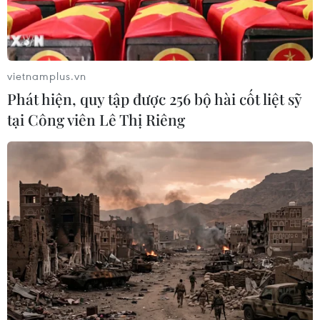
lớn các bệnh nhân COVID-19 đã khỏi và chỉ còn 5.731
ca đang tiếp tục điều trị.
vietnamplus.vn
Phát hiện, quy tập được 256 bộ hài cốt liệt sỹ
tại Công viên Lê Thị Riêng
CNN: Găng tay y tế đã qua sử dụng tại
Thái Lan được tuồn vào Mỹ