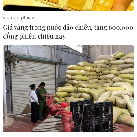
vietnamplus.vn
Giá vàng trong nước đảo chiều, tăng 600.000
đồng phiên chiều nay
Pháp khuyến cáo tiêm phòng cúm song
song với chủng ngừa COVID-19
24/10/2021 04:49
Theo Bộ Y tế Pháp, việc tiêm phòng cúm song song với
chủng ngừa COVID-19 nhằm ứng phó với đại dịch,
đồng thời ngăn chặn nguy cơ bùng phát các ca nhiễm