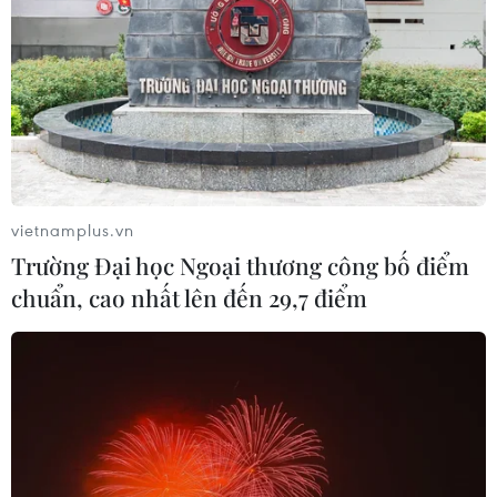
Số ca nhiễm virus Tây sông Nile gia
tăng khắp châu Âu
26/07/2026 09:18
Số ca mắc sởi tại Mỹ lập đỉnh 30 năm
do tỷ lệ tiêm chủng giảm
vietnamplus.vn
24/07/2026 23:59
Trường Đại học Ngoại thương công bố điểm
chuẩn, cao nhất lên đến 29,7 điểm
Mỹ điều tra một đợt bùng phát bệnh
tả do ký sinh trùng cyclospora
24/07/2026 05:44
Mỹ thu hồi gần 1,6 triệu quả trứng do