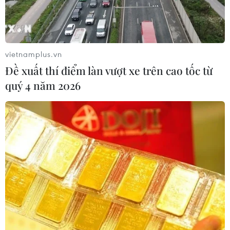
#Dịch COVID-19
#Virus SARS-CoV-2
#Ca nhiễm mới
#Ca tử vong
#Tiêm chủng vaccine
vietnamplus.vn
#Làn sóng dịch mới
#Pfizer/BioNTech
Đề xuất thí điểm làn vượt xe trên cao tốc từ
quý 4 năm 2026
Theo dõi VietnamPlus
TIN LIÊN QUAN