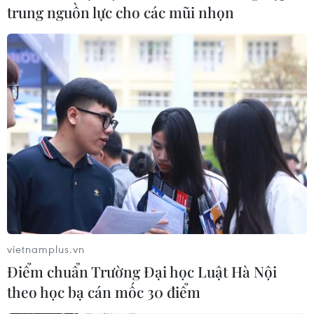
trung nguồn lực cho các mũi nhọn
Singapore ghi nhận 3.598 ca mới, nâng tổng số ca mắc
COVID-19 tại nước này lên 169.261 ca; trong khi
Indonesia cũng có thêm 802 ca mắc mới COVID-19
trong ngày 23/10.
vietnamplus.vn
Điểm chuẩn Trường Đại học Luật Hà Nội
theo học bạ cán mốc 30 điểm