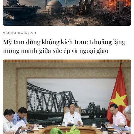
vietnamplus.vn
TIN CÙNG CHUYÊN MỤC
Mỹ tạm dừng không kích Iran: Khoảng lặng
Dogo Onsen - suối nước nóng hơn
mong manh giữa sức ép và ngoại giao
3.000 năm tuổi và những giá trị sức
khỏe
10/08/2026 05:31
Mexico phát triển trò chơi
điện tử hỗ trợ phục hồi chức năng
10/08/2026 04:37
Cộng hòa Dân chủ Congo ghi nhận