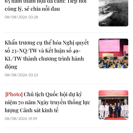
65 năm thảm họa da cam: Tiếp nối
công lý, sẻ chia nỗi đau
08/08/2026 03:28
Khẩn trương cụ thể hóa Nghị quyết
số 23-NQ/TW và Kết luận số 49-
KL/TW thành chương trình hành
động
08/08/2026 03:23
Chủ tịch Quốc hội dự kỷ
niệm 70 năm Ngày truyền thống lực
lượng Cảnh sát kinh tế
08/08/2026 01:59