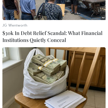
JG Wentworth
$30k In Debt Relief Scandal: What Financial
Institutions Quietly Conceal
Chủ tịch HĐQT SHB Đỗ Quang Hiển (trái) trao thỏa thuận tài trợ
tín dụng cho ông Võ Minh Hoài, Chủ tịch HĐQT Tập đoàn
Trường Thịnh (phải).
Tại hội nghị “Xúc tiến đầu tư năm 2018” được tổ