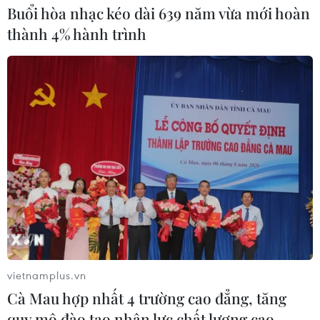
Buổi hòa nhạc kéo dài 639 năm vừa mới hoàn
Hãng Walt Disney ký thỏa thuận
thành 4% hành trình
chưa từng có tiền lệ với TikTok
05/08/2026 13:31
Cảng hàng không Quảng Trị tăng
tốc, hướng tới mục tiêu khai thác
cuối năm 2026
05/08/2026 10:59
Thẻ tín dụng Cake 2in1: Cho phép
đặc quyền thiết kế của người dùng
05/08/2026 09:48
vietnamplus.vn
Cà Mau hợp nhất 4 trường cao đẳng, tăng
quy mô đào tạo nhân lực chất lượng cao