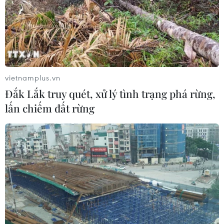
vietnamplus.vn
Đắk Lắk truy quét, xử lý tình trạng phá rừng,
lấn chiếm đất rừng
Nêu 48 dự án, Quảng Bình kêu gọi số vốn
đầu tư 50.000 tỷ đồng
15/06/2018 13:44
Ủy ban Nhân dân tỉnh Quảng Bình đã công bố danh
sách 48 dự án kêu gọi đầu tư giai đoạn 2018-2020 với
với tổng số vốn lên đến hơn 50.000 tỷ đồng.