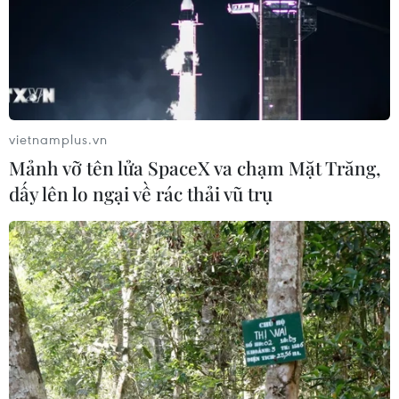
vietnamplus.vn
Mảnh vỡ tên lửa SpaceX va chạm Mặt Trăng,
dấy lên lo ngại về rác thải vũ trụ