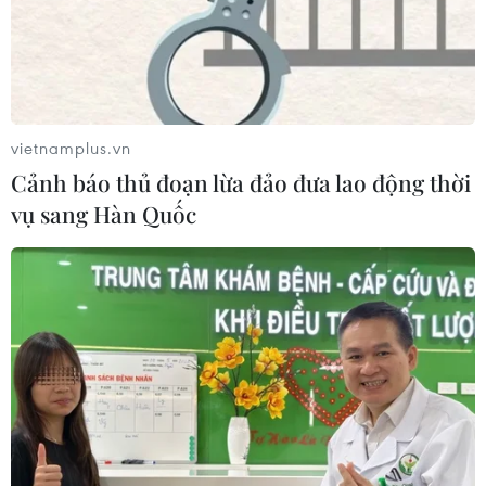
03/08/2026 10:33
Xây dựng thương hiệu mạnh cho
doanh nghiệp Việt
vietnamplus.vn
03/08/2026 03:14
Cảnh báo thủ đoạn lừa đảo đưa lao động thời
vụ sang Hàn Quốc
Savan 1 và hành trình 25 năm của
một tài sản nhiều tỷ đô
03/08/2026 01:24
Nghị quyết số 57- NQ/TW: Lấy doanh
nghiệp làm trung tâm đổi mới sáng
tạo