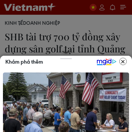
KINH TẾ
DOANH NGHIỆP
SHB tài trợ 700 tỷ đồng xây
dựng sân golf tại tỉnh Quảng
Bình
Khám phá thêm
Thúy Hà
27/08/2018 08:34
SHB cấp gói tín dụng với hạn mức gần 700 tỷ
đồng để triển khai dự án sân golf Bảo Ninh -
Trường Thịnh tại xã Bảo Ninh, thành phố Đồng Hới,
tỉnh Quảng Bình.