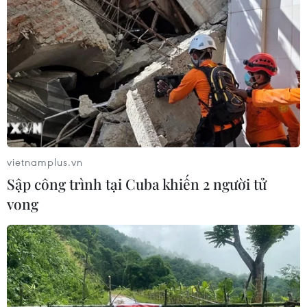
Hàn Quốc đầu tư xây “Thung lũng
K-Vietnam” gắn với hậu duệ dòng họ
Lý
07/08/2026 06:30
APEC 2027 mở ra vận hội
mới cho Phú Quốc
vietnamplus.vn
07/08/2026 04:43
Sập công trình tại Cuba khiến 2 người tử
vong
Nhịp điệu Samulnori vang
dội, Áo dài - Hanbok 'khoe sắc' bên
sông Hàn
07/08/2026 04:39