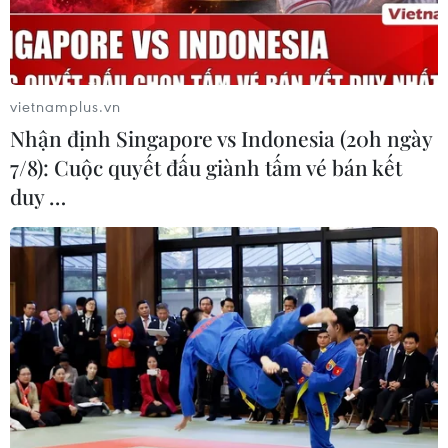
vietnamplus.vn
Nhận định Singapore vs Indonesia (20h ngày
7/8): Cuộc quyết đấu giành tấm vé bán kết
duy …