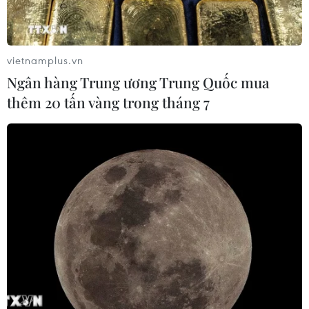
Xã Tây Giang khai mạc Ngày hội văn
hóa Cơ Tu lần thứ 1
06/08/2026 10:38
vietnamplus.vn
Ngân hàng Trung ương Trung Quốc mua
thêm 20 tấn vàng trong tháng 7
Chiêm ngưỡng vẻ đẹp kỳ vĩ
trên cung đường ven biển Khánh
Hòa
06/08/2026 09:40
NAPAS, BIDV và Weixin Pay mở rộng
thanh toán QR Việt Nam-Trung
Quốc
06/08/2026 07:34
Độc đáo Lễ hội đuốc tại tỉnh