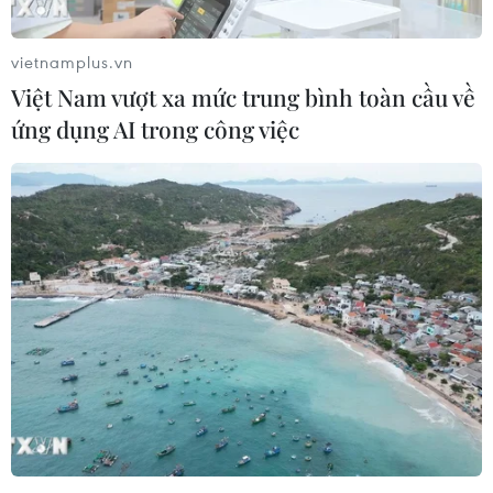
vietnamplus.vn
Việt Nam vượt xa mức trung bình toàn cầu về
ứng dụng AI trong công việc
Không gian hội chợ thu hút đông đảo người dân tới tham quan,
tìm hiểu thông tin, mua sắm và tham gia các trò chơi may mắn.
(Ảnh: Nhật Lam/Vietnam+)
(Vietnam+)