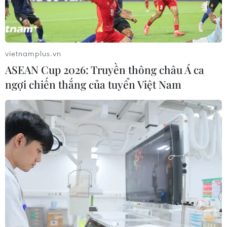
vietnamplus.vn
ASEAN Cup 2026: Truyền thông châu Á ca
ngợi chiến thắng của tuyển Việt Nam
Khách tham quan thích thú thưởng thức đặc sản trà mạn được
giới thiệu tại hội chợ. (Ảnh: Nhật Lam/Vietnam+)