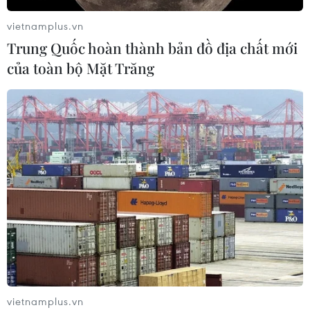
Tứ Xuyên của Trung Quốc
vietnamplus.vn
06/08/2026 04:33
Trung Quốc hoàn thành bản đồ địa chất mới
của toàn bộ Mặt Trăng
Buôn Ma Thuột - đô thị dưới
những tán cổ thụ
06/08/2026 04:22
Công viên địa chất Trương
Dịch Đan Hà của Trung Quốc vào
mùa du lịch cao điểm
06/08/2026 04:13
Làng cổ tại Trung Quốc lung
vietnamplus.vn