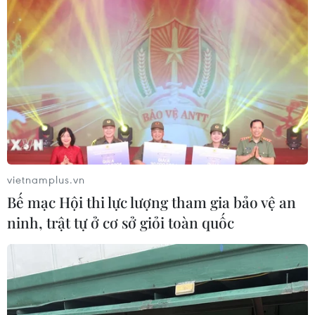
Hội chợ VITM Hà Nội: Cơ hội kích cầu
khôi phục hoạt động du lịch trong nước
12/04/2024 06:33
Trong bối cảnh khó khăn chung của nền kinh tế, hoạt
động xúc tiến quảng bá thông qua các hội chợ du lịch
như VITM Hà Nội nhận được sự hưởng ứng và đánh
giá cao của người dân cũng như lãnh đạo ngành.
vietnamplus.vn
Bế mạc Hội thi lực lượng tham gia bảo vệ an
ninh, trật tự ở cơ sở giỏi toàn quốc