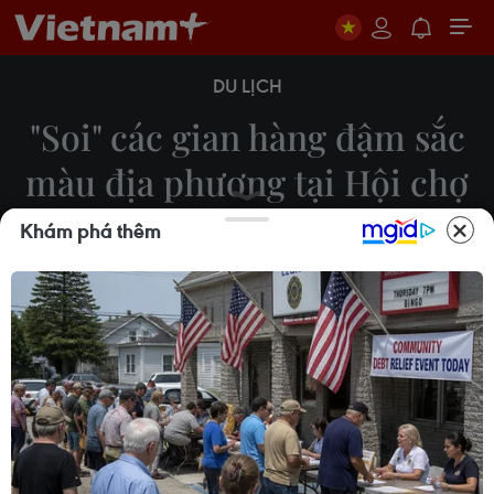
DU LỊCH
"Soi" các gian hàng đậm sắc
màu địa phương tại Hội chợ
VITM Hà Nội 2024
Khám phá thêm
Nhật Lam
12/04/2024 09:15
Hội chợ VITM Hà Nội 2024 đang diễn ra tại Cung
Văn hóa Hữu Nghị Hà Nội không chỉ mang đến
nhiều sản phẩm du lịch mới, đa dạng mà còn có
giới thiệu vô số đặc sản đậm đà bản sắc văn hóa