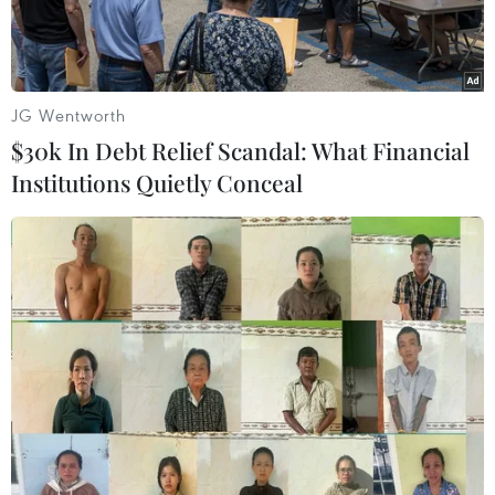
địa phương.
JG Wentworth
$30k In Debt Relief Scandal: What Financial
Institutions Quietly Conceal
Nét văn hóa đàn Goong đặc sắc của gian hàng Kom Tum tại
hội chợ. (Ảnh: Nhật Lam/Vietnam+)