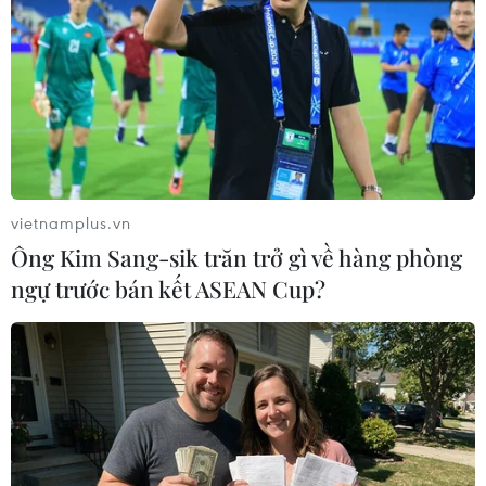
Khách tham quan được thử trực tiếp sản phẩm. (Ảnh: Nhật
Lam/Vietnam+)
vietnamplus.vn
Ông Kim Sang-sik trăn trở gì về hàng phòng
ngự trước bán kết ASEAN Cup?