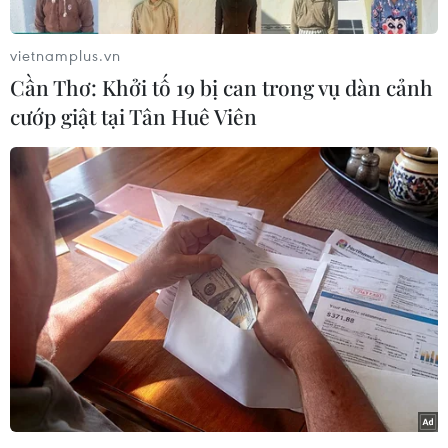
vietnamplus.vn
Cần Thơ: Khởi tố 19 bị can trong vụ dàn cảnh
cướp giật tại Tân Huê Viên
Cao Bằng không chỉ có thiên nhiên kỳ vỹ với các di tích lịch sử
mà còn có nghề thêu dệt truyền thống. (Ảnh: Nhật
Lam/Vietnam+)