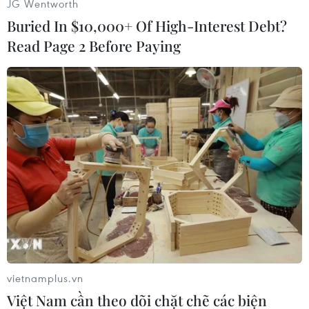
JG Wentworth
Buried In $10,000+ Of High-Interest Debt?
Read Page 2 Before Paying
Sắc màu Tây Bắc. (Ảnh: Nhật Lam/Vietnam+)
vietnamplus.vn
Việt Nam cần theo dõi chặt chẽ các biện