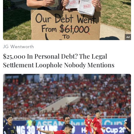
Thịt bò, thịt trâu hun khói là một trong những đặc sản thu hút du
khách Thủ đô. (Ảnh: Nhật Lam/Vietnam+)
JG Wentworth
$25,000 In Personal Debt? The Legal
Settlement Loophole Nobody Mentions
Trà Thái Nguyên, một trong những sản phẩm OCOP nổi tiếng.
(Ảnh: Nhật Lam/Vietnam+)