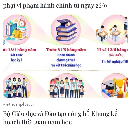
phạt vi phạm hành chính từ ngày 26/9
TIN LIÊN QUAN
vietnamplus.vn
Phát triển du lịch bền vững: Cần “Xanh
Bộ Giáo dục và Đào tạo công bố Khung kế
hóa” từ tư duy đến hành động
hoạch thời gian năm học
12/04/2024 07:48