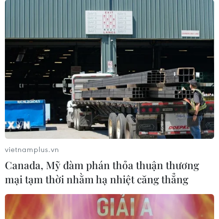
Để du lịch phát triển và bền vững trong tương lai thì xu
hướng chuyển đổi Xanh được cho là giải pháp hữu hiệu
và cấp thiết trong thời gian tới. Đây cũng là xu thế tất
yếu của du lịch thế giới.
vietnamplus.vn
Canada, Mỹ đàm phán thỏa thuận thương
mại tạm thời nhằm hạ nhiệt căng thẳng