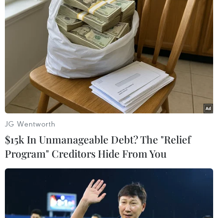
Gian hàng Tây Ninh quảng bá sản phẩm, điểm đến và các loại
nông sản đặc trưng tại hội chợ. (Ảnh: Nhật Lam/Vietnam+)
JG Wentworth
$15k In Unmanageable Debt? The "Relief
Program" Creditors Hide From You