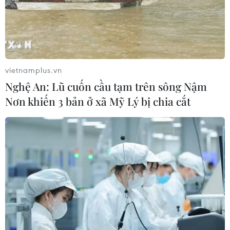
THỦY
Sở hữu trí tuệ
Quy định sử dụng
RSS
Hỗ trợ
vietnamplus.vn
Ngôn ngữ
TTXVN
Nghệ An: Lũ cuốn cầu tạm trên sông Nậm
Dịch vụ tin
Quảng cáo
Nơn khiến 3 bản ở xã Mỹ Lý bị chia cắt
Liên hệ
Giấy phép số: 1374/GP-BTTTT do Bộ Thông tin và Truyền thông
cấp ngày 11/9/2008.
Quảng cáo: Phó TBT Nguyễn Thị Tám: 093.5958688, Email:
tamvna@gmail.com
Điện thoại: (024) 39411349 - (024) 39411348, Fax: (024)
39411348