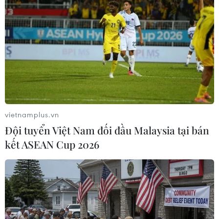
(TTXVN/Vietnam+)
vietnamplus.vn
Đội tuyển Việt Nam đối đầu Malaysia tại bán
kết ASEAN Cup 2026
#Di sản Thăng Long
#Giải mã Hoàng thành Thăng Long
#COVID-19
#Du lịch Hà Nội
TP. Hà Nội