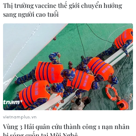
Thị trường vaccine thế giới chuyển hướng
năng, thế mạnh cho sự phát triển du lịch Kon Tum nói
riêng và khu vực Tây Nguyên nói chung.
sang người cao tuổi
vietnamplus.vn
Điện Biên: Khám phá vẻ đẹp hồ Pá
Vùng 3 Hải quân cứu thành công 1 nạn nhân
bị sóng cuốn tại Mũi Nghê
Khoang và rừng đặc dụng Mường Phăng