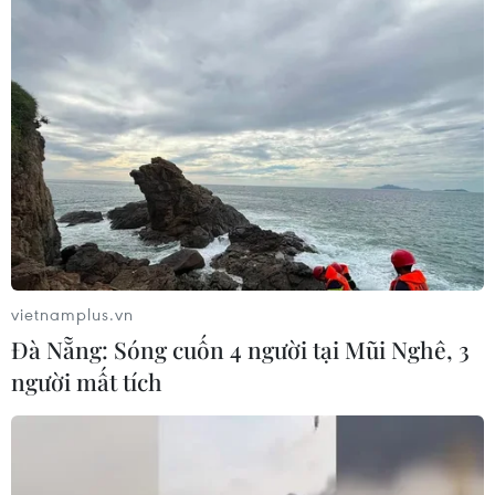
Ninh Bình: Điểm đến 'check-in’
cực chất cho kỳ nghỉ lễ 30/4
25/04/2022 22:00
Ninh Bình với hàng loạt các danh thắng nổi tiếng như
Tràng An, quần thể chùa Bái Đính, Tam Cốc Bích Động...
là điểm đến 'hot' được nhiều người lựa chọn cho dịp
nghỉ lễ 30/4-1/5 sắp tới.
vietnamplus.vn
TIN CÙNG CHUYÊN MỤC
Đà Nẵng: Sóng cuốn 4 người tại Mũi Nghê, 3
người mất tích
Thánh đường Emir
Abdelkader - biểu tượng văn hóa,
tôn giáo của Constantine
08/08/2026 08:35