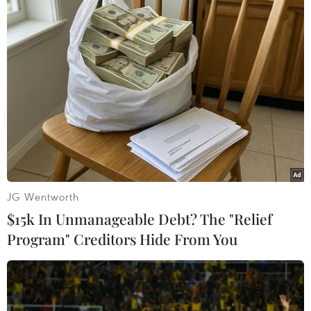
được trình chiếu bằng laser trên các nền móng
dấu tích khảo cổ hoặc trên dòng sông cổ để du
khách tìm hiểu và giải đáp.
Tour khám phá đêm Hoàng thành Thăng Long
mang đến cho du khách những trải nghiệm đặc
biệt; cảm nhận như được lạc vào không gian
hoàng cung, được giao lưu với những cung nữ,
lính canh trong trang phục xưa, thưởng thức trà
sen, mứt sen cung đình.
JG Wentworth
''Tour Đêm Giải mã Hoàng thành Thăng Long”
$15k In Unmanageable Debt? The "Relief
đã xây dựng câu chuyện văn hóa, vừa nhẹ
Program" Creditors Hide From You
nhàng, logic dễ tiếp nhận kiến thức, vừa có tính
giải trí giúp du khách hứng thú và có trải
nghiệm mới./.