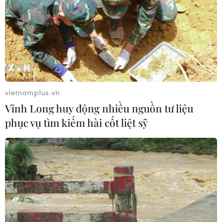
04/08/2026 02:47
Hơn 400 tác phẩm gốm tâm linh
được trưng bày trên đỉnh núi Bà Đen
trong tháng 8
03/08/2026 09:52
vietnamplus.vn
Vĩnh Long huy động nhiều nguồn tư liệu
Xem thêm
phục vụ tìm kiếm hài cốt liệt sỹ
CƠ QUAN CHỦ QUẢN: THÔNG TẤN XÃ VIỆT NAM
Tổng Biên tập: TRẦN TIẾN DUẨN
Phó Tổng Biên tập: NGUYỄN THỊ TÁM, KHÚC THANH