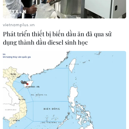
vietnamplus.vn
Phát triển thiết bị biến dầu ăn đã qua sử
dụng thành dầu diesel sinh học
Khai mạc mùa du lịch Thái Nguyên
“Khám phá vùng đất huyền thoại"
24/04/2022 04:31
Những năm gần đây, sản phẩm du lịch của Thái
Nguyên đã dần khẳng định được thương hiệu, trở thành
một điểm đến hấp dẫn của du khách trong nước và
quốc tế.