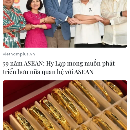
Hàn Quốc đầu tư xây “Thung lũng
K-Vietnam” gắn với hậu duệ dòng họ
Lý
07/08/2026 06:30
APEC 2027 mở ra vận hội
vietnamplus.vn
mới cho Phú Quốc
59 năm ASEAN: Hy Lạp mong muốn phát
07/08/2026 04:43
triển hơn nữa quan hệ với ASEAN
Bảo tàng Cát Tottori của Nhật
Bản - nơi cát trở thành nghệ thuật
độc đáo
07/08/2026 02:14