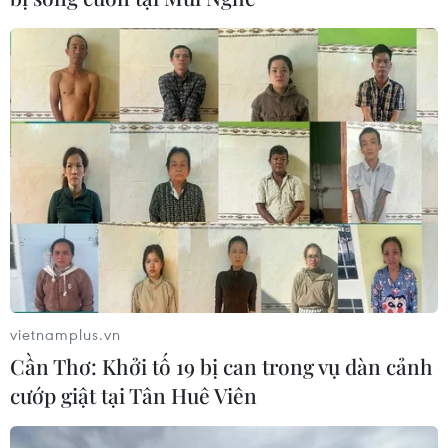
24/04/2022 10:29
Khởi công xây năm 1974 và đưa vào sử dụng năm 1979,
hồ Pá Khoang nằm ở độ cao gần 900m so với mực
nước biển, có diện tích mặt hồ rộng 600ha, diện tích lưu
vực 77km2, dung tích chứa hơn 40 triệu m3.
vietnamplus.vn
Cần Thơ: Khởi tố 19 bị can trong vụ dàn cảnh
cướp giật tại Tân Huê Viên