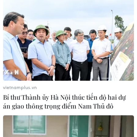
kiến trúc đẹp nhất thế giới
04/08/2026 07:55
Làng nghề Vạn Phúc: Nâng tầm
không gian trải nghiệm, sáng tạo và
gìn giữ di sản
04/08/2026 07:36
Hệ thống tượng thờ độc đáo làm nên
giá trị đặc biệt của đền Cửa Ông
vietnamplus.vn
04/08/2026 07:36
Bí thư Thành ủy Hà Nội thúc tiến độ hai dự
án giao thông trọng điểm Nam Thủ đô
Khám phá Okayama - thành phố
phía Tây của Nhật Bản
04/08/2026 07:19