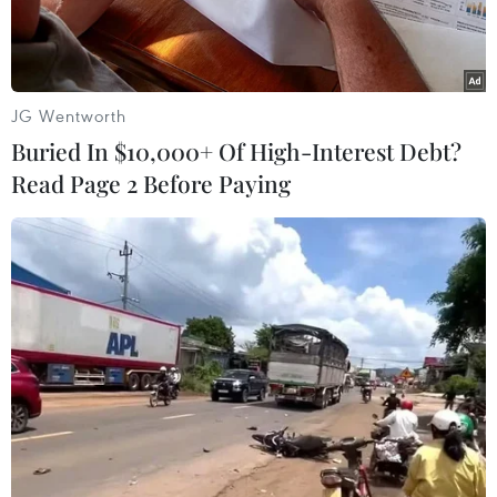
tuần.
JG Wentworth
Buried In $10,000+ Of High-Interest Debt?
Read Page 2 Before Paying
Du khách được xem tiết mục múa hoa đăng, mô phỏng điệu
múa cung đình trên sàn kính của khu khảo cổ Đoan Môn.
(Nguồn: Vietnamtourism)
Theo Trung tâm Bảo tồn Di sản Thăng Long – Hà