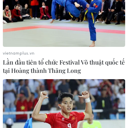
vietnamplus.vn
Lần đầu tiên tổ chức Festival Võ thuật quốc tế
tại Hoàng thành Thăng Long
Các hãng hàng không yêu cầu khách cần
theo dõi lịch bay thường xuyên
21/02/2022 06:02
Hành khách cần thường xuyên theo dõi điện thoại hoặc
email để cập nhật lịch bay của các hãng trong thời gian
sân bay Nội Bài và Tân Sơn Nhất cải tạo đường cất, hạ