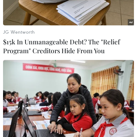
trong ngành hàng không.
JG Wentworth
$15k In Unmanageable Debt? The "Relief
Program" Creditors Hide From You
Phó Thủ tướng Thường trực Phạm Bình Minh, Chủ tịch Ủy ban
an ninh hàng không dân dụng quốc gia phát biểu tại hội nghị.
(Ảnh: An Đăng/TTXVN)
Chiều 24/2, tại Hà Nội, Phó Thủ tướng Thường