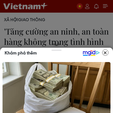
XÃ HỘI
GIAO THÔNG
'Tăng cường an ninh, an toàn
hàng không trong tình hình
mới'
Khám phá thêm
Thu Phương
24/02/2022 11:34
Phó Thủ tướng đề nghị các bộ, ngành, địa phương
đẩy mạnh công tác tuyên truyền và nâng cao
nhận thức về đảm bảo an ninh, an toàn hàng
không; xây dựng văn hóa an toàn giao thông