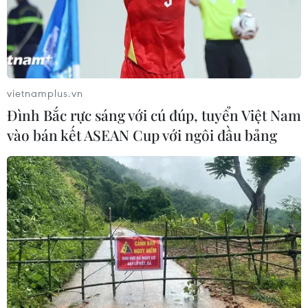
cánh
vietnamplus.vn
Đình Bắc rực sáng với cú đúp, tuyển Việt Nam
vào bán kết ASEAN Cup với ngôi đầu bảng
Hàng không Việt mở lại bay quốc tế đến 20
quốc gia và vùng lãnh thổ