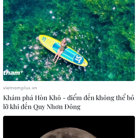
Hoàn thiện Đề án huy động vốn xã hội đầu
tư hạ tầng cảng hàng không
18/02/2022 13:12
Phó Thủ tướng lưu ý việc tuân thủ các quy định của
pháp luật liên quan; đánh giá bất cập của các quy định
pháp luật liên quan đến đầu tư, quản lý, khai thác cảng
hàng không.
vietnamplus.vn
Khám phá Hòn Khô - điểm đến không thể bỏ
lỡ khi đến Quy Nhơn Đông