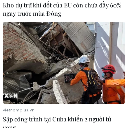
Kho dự trữ khí đốt của EU còn chưa đầy 60%
ngay trước mùa Đông
#Phó Thủ tướng Thường trực Chính phủ
#Phạm Bình Minh
#An toàn hàng không
#Vận chuyển hành khách
#Khách quốc tế
#Chuyến bay
vietnamplus.vn
Sập công trình tại Cuba khiến 2 người tử
vong