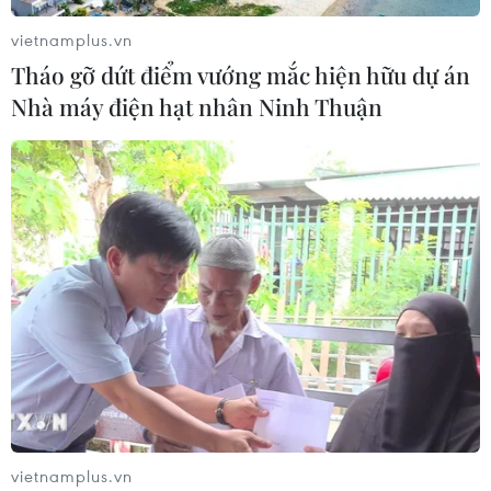
vietnamplus.vn
Không có hãng hàng không Việt bay qua
Tháo gỡ dứt điểm vướng mắc hiện hữu dự án
khu vực căng thẳng Nga-Ukraine
Nhà máy điện hạt nhân Ninh Thuận
24/02/2022 07:39
Đại diện Vietnam Airlines khẳng định, hiện nay, Vietnam
Airlines không có đường bay bay qua khu vực bị ảnh
hưởng bởi tình hình căng thẳng ở Ukraine.
vietnamplus.vn