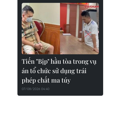
Tiến "Bịp" hầu tòa trong vụ
án tổ chức sử dụng trái
phép chất ma túy
07/08/2026 04:40