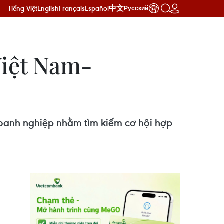
Tiếng Việt
English
Français
Español
中文
Русский
Việt Nam-
oanh nghiệp nhằm tìm kiếm cơ hội hợp