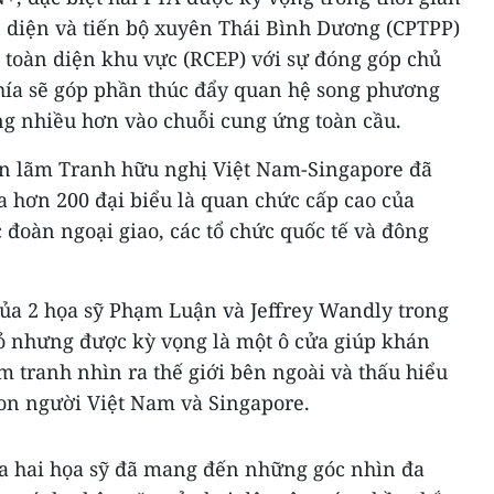
àn diện và tiến bộ xuyên Thái Bình Dương (CPTPP)
ế toàn diện khu vực (RCEP) với sự đóng góp chủ
phía sẽ góp phần thúc đẩy quan hệ song phương
g nhiều hơn vào chuỗi cung ứng toàn cầu.
iển lãm Tranh hữu nghị Việt Nam-Singapore đã
a hơn 200 đại biểu là quan chức cấp cao của
 đoàn ngoại giao, các tổ chức quốc tế và đông
của 2 họa sỹ Phạm Luận và Jeffrey Wandly trong
ỏ nhưng được kỳ vọng là một ô cửa giúp khán
 tranh nhìn ra thế giới bên ngoài và thấu hiểu
con người Việt Nam và Singapore.
a hai họa sỹ đã mang đến những góc nhìn đa