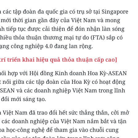
 các tập đoàn đa quốc gia có trụ sở tại Singapore
i mới thời gian gần đây của Việt Nam và mong
 tiếp tục được cải thiện để đón nhận làn sóng
hiều thỏa thuận thương mại tự do (FTA) sắp có
ạng công nghiệp 4.0 đang lan rộng.
rí triển khai hiệu quả thỏa thuận cấp cao]
phối hợp với Hội đồng Kinh doanh Hoa Kỳ-ASEAN
 nối giữa các tập đoàn của Hoa Kỳ có hoạt động
ASEAN và các doanh nghiệp Việt Nam trong lĩnh
 đổi mới sáng tạo.
Việt Nam đã trao đổi hết sức thẳng thắn, cởi mở
để các doanh nghiệp của Việt Nam nắm bắt và tận
hoa học-công nghệ để tham gia vào chuỗi cung