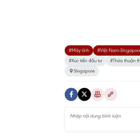
#Máy tính
#Việt Nam-Singapor
#Xúc tiến đầu tư
#Thỏa thuận t
Singapore