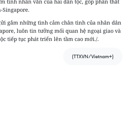
m tính nhân văn của hai dân tộc, góp phần thắt
m-Singapore.
 gửi gắm những tình cảm chân tình của nhân dân
apore, luôn tin tưởng mối quan hệ ngoại giao và
ộc tiếp tục phát triển lên tầm cao mới./.
(TTXVN/Vietnam+)