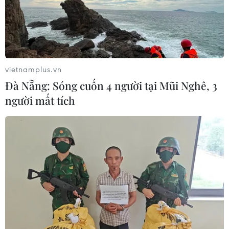
vietnamplus.vn
Đà Nẵng: Sóng cuốn 4 người tại Mũi Nghê, 3
người mất tích