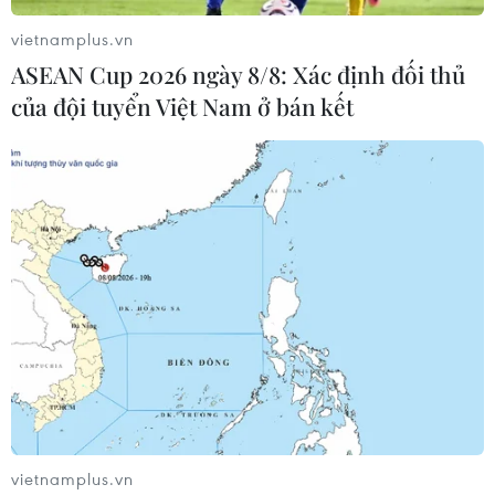
phế liệu tồn đọng quá hạn
vietnamplus.vn
09/08/2018 06:00
ASEAN Cup 2026 ngày 8/8: Xác định đối thủ
Tính đến ngày 1/8 vừa qua, tại cảng Hải Phòng có 3.513
của đội tuyển Việt Nam ở bán kết
container phế liệu quá thời hạn làm thủ tục hải quan;
trong đó có 3.268 container nhựa phế liệu.
vietnamplus.vn