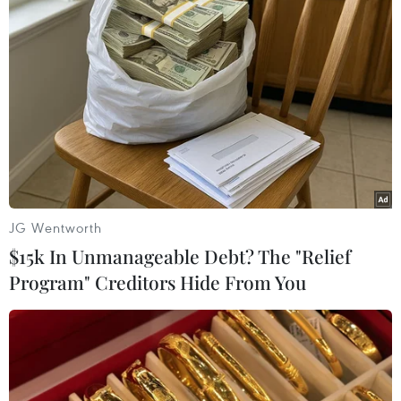
#VietnamPlus
#Vietnam
#Plus
Theo dõi VietnamPlus
JG Wentworth
TIN LIÊN QUAN
$15k In Unmanageable Debt? The "Relief
Program" Creditors Hide From You