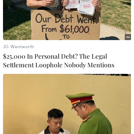
JG Wentworth
$25,000 In Personal Debt? The Legal
Settlement Loophole Nobody Mentions
Giải pháp nào để giảm container phế liệu
‘bỏ quên’ ở các cảng biển?
09/08/2018 01:57
Đối với hàng hóa gây ô nhiễm, chủ phương tiện vận tải,
người điều khiển phương tiện vận tải hoặc người được
chủ phương tiện ủy quyền có trách nhiệm vận chuyển
hàng hóa đó ra khỏi lãnh thổ Việt Nam.