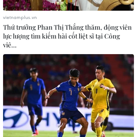
trường thanh tra toàn diện công tác cấp phép nhập
khẩu phế liệu trong thời gian qua, đồng thời xử lý
vietnamplus.vn
nghiêm các cán bộ có liên quan.
Thứ trưởng Phan Thị Thắng thăm, động viên
lực lượng tìm kiếm hài cốt liệt sĩ tại Công
viê…
Cảng Hải Phòng có hơn 3.500 container