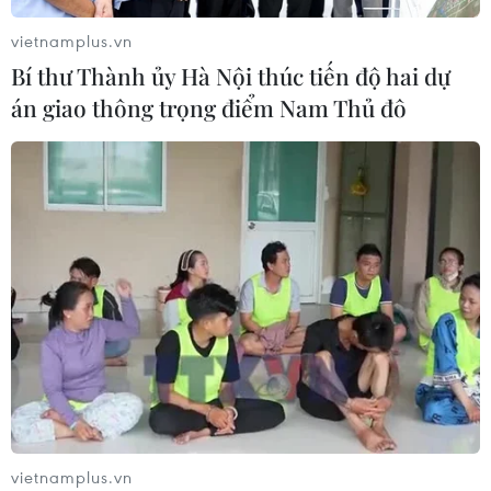
07/08/2026 03:04
vietnamplus.vn
Bí thư Thành ủy Hà Nội thúc tiến độ hai dự
án giao thông trọng điểm Nam Thủ đô
Khẩn trương phân luồng giao thông
sau vụ sạt lở trên tuyến ĐT161 ở Lào
Cai
07/08/2026 02:37
Thời tiết ngày 7/8: Bắc Bộ và Bắc
Trung Bộ giảm mưa về đêm, cục bộ
có mưa to
06/08/2026 23:15
Xem thêm
vietnamplus.vn