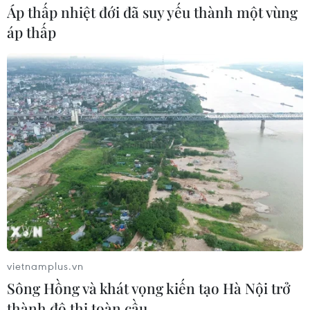
Áp thấp nhiệt đới đã suy yếu thành một vùng
áp thấp
Công khai giải quyết thủ tục cấp giấy xác
nhận nhập khẩu phế liệu
10/08/2018 01:13
Bộ Tài nguyên và Môi trường vừa có văn bản gửi Tổng
cục Hải quan về việc phối hợp triển khai cơ chế một
cửa quốc gia, công khai kết quả giải quyết thủ tục cấp
giấy xác nhận nhập khẩu phế liệu.
vietnamplus.vn
Sông Hồng và khát vọng kiến tạo Hà Nội trở
thành đô thị toàn cầu