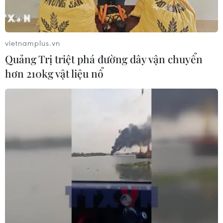
vietnamplus.vn
TIN CÙNG CHUYÊN MỤC
Quảng Trị triệt phá đường dây vận chuyển
Áp thấp nhiệt đới đã suy yếu thành
hơn 210kg vật liệu nổ
một vùng áp thấp
08/08/2026 14:19
Trung Quốc nâng mức ứng phó khẩn
cấp với bão Dolphin
08/08/2026 07:10
Điện Biên từng bước hình thành thị
trường tín chỉ carbon rừng