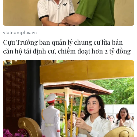
vietnamplus.vn
Cựu Trưởng ban quản lý chung cư lừa bán
căn hộ tái định cư, chiếm đoạt hơn 2 tỷ đồng
Bộ Tài nguyên thanh tra toàn diện việc
cấp phép nhập khẩu phế liệu
09/08/2018 01:55
Thủ tướng Chính phủ vừa yêu cầu Bộ Tài nguyên và Môi