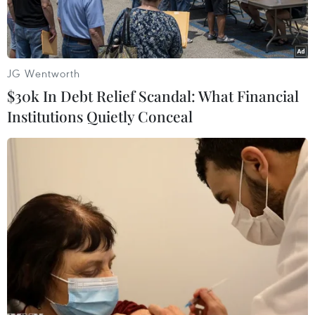
JG Wentworth
$30k In Debt Relief Scandal: What Financial
Institutions Quietly Conceal
Hàng phế liệu nhập về cảng Cát Lái. (Ảnh: TTXVN phát)
Cục Xuất Nhập khẩu (Bộ Công Thương) cho biết,
Bộ trưởng Bộ Công Thương Trần Tuấn Anh vừa
ban hành Chỉ thị số 06/CT-BCT về việc tăng