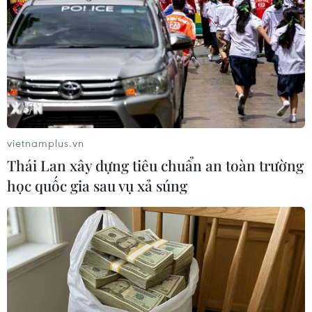
được tự đặt các khoản thu, ép buộc
đóng góp
07/08/2026 10:30
Bộ Giáo dục và Đào tạo công bố
khung thời gian cố định từ năm học
2026-2027
vietnamplus.vn
07/08/2026 08:02
Thái Lan xây dựng tiêu chuẩn an toàn trường
học quốc gia sau vụ xả súng
Thi lại tại Trường THPT Chuyên
Tuyên Quang: Thay nhân sự làm
công tác thi
07/08/2026 07:41
Đắk Lắk bảo đảm điều kiện học tập