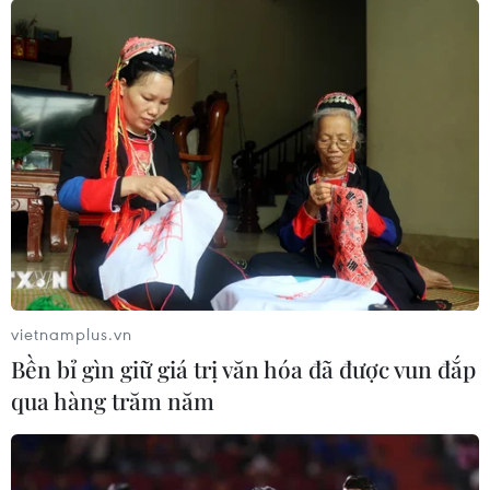
Thi lại ở Tuyên Quang: Thí
sinh vẫn được xét tuyển đại học theo
nguyện vọng đã đăng ký
05/08/2026 11:02
Thứ trưởng Bộ GD-ĐT: Thi lại không
phải để xóa bỏ trách nhiệm của thí
sinh
05/08/2026 09:19
vietnamplus.vn
Bền bỉ gìn giữ giá trị văn hóa đã được vun đắp
Bắc Ninh: Tinh gọn hơn 50% đầu mối
qua hàng trăm năm
cơ sở giáo dục công lập
05/08/2026 06:53