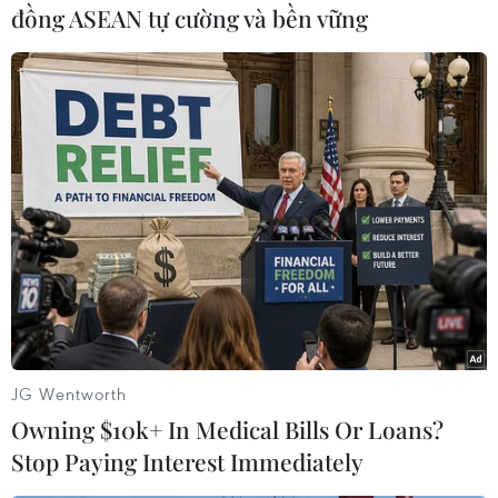
đồng ASEAN tự cường và bền vững
#THACO
#Ôtô Trường Hải
#Khơi nguồn khởi nghiệp
Theo dõi VietnamPlus
JG Wentworth
Owning $10k+ In Medical Bills Or Loans?
TIN CÙNG CHUYÊN MỤC
Stop Paying Interest Immediately