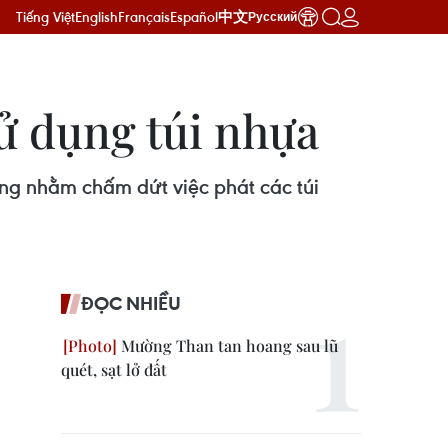
Tiếng Việt
English
Français
Español
中文
Русский
ử dụng túi nhựa
ng nhằm chấm dứt việc phát các túi
ĐỌC NHIỀU
Mường Than tan hoang sau lũ
quét, sạt lở đất