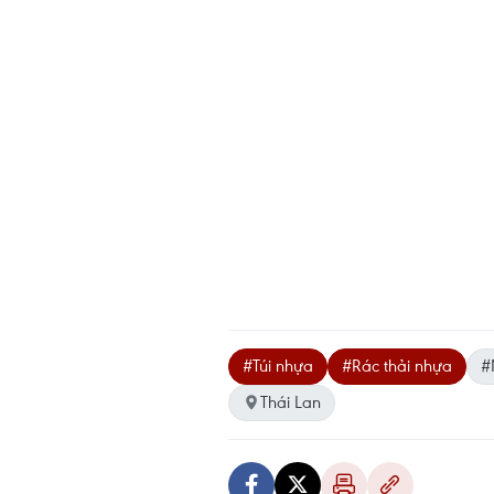
#Túi nhựa
#Rác thải nhựa
#
Thái Lan