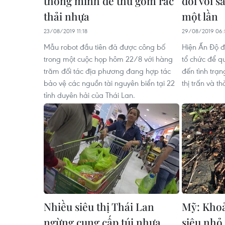
thông minh để thu gom rác
đối với 
thải nhựa
một lần
23/08/2019 11:18
29/08/2019 06:
Mẫu robot đầu tiên đã được công bố
Hiện Ấn Độ đ
trong một cuộc họp hôm 22/8 với hàng
tổ chức để q
trăm đối tác địa phương đang hợp tác
đến tình trạn
bảo vệ các nguồn tài nguyên biển tại 22
thị trấn và t
tỉnh duyên hải của Thái Lan.
Nhiều siêu thị Thái Lan
Mỹ: Khoả
ngừng cung cấp túi nhựa
siêu nhỏ 