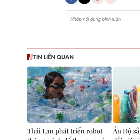
TIN LIÊN QUAN
Thái Lan phát triển robot
Ấn Độ sắ