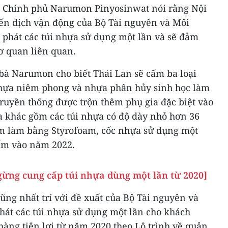
n Chính phủ Narumon Pinyosinwat nói rằng Nội
iến dịch vận động của Bộ Tài nguyên và Môi
phát các túi nhựa sử dụng một lần và sẽ đảm
cơ quan liên quan.
 bà Narumon cho biết Thái Lan sẽ cấm ba loại
nhựa niêm phong và nhựa phân hủy sinh học làm
ruyền thống được trộn thêm phụ gia đặc biệt vào
a khác gồm các túi nhựa có độ dày nhỏ hơn 36
m làm bằng Styrofoam, cốc nhựa sử dụng một
cấm vào năm 2022.
gừng cung cấp túi nhựa dùng một lần từ 2020]
cũng nhất trí với đề xuất của Bộ Tài nguyên và
hát các túi nhựa sử dụng một lần cho khách
 hàng tiện lợi từ năm 2020 theo Lộ trình về quản