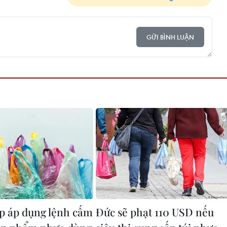
GỬI BÌNH LUẬN
p áp dụng lệnh cấm
Đức sẽ phạt 110 USD nếu