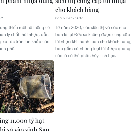
sản phẩm nhựa dùng
siêu thị cung cấp túi nhựa
cho khách hàng
52
06/09/2019 14:37
ang thiếu một hệ thống có
Từ năm 2020, các siêu thị và các nhà
uản lý chất thải nhựa, dẫn
bán lẻ tại Đức sẽ không được cung cấp
g xả rác tràn lan khắp các
túi nhựa khi thanh toán cho khách hàng
hành phố.
bao gồm cả những loại túi được quảng
cáo là có thể phân hủy sinh học.
ng 11.000 tỷ hạt
bị xả vào vịnh San