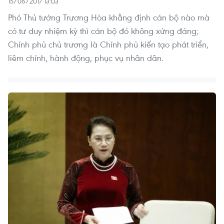
15/06/2017 13:03
Phó Thủ tướng Trương Hòa khẳng định cán bộ nào mà
có tư duy nhiệm kỳ thì cán bộ đó không xứng đáng;
Chính phủ chủ trương là Chính phủ kiến tạo phát triển,
liêm chính, hành động, phục vụ nhân dân.