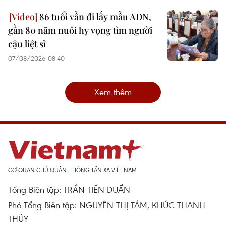
86 tuổi vẫn đi lấy mẫu ADN,
gần 80 năm nuôi hy vọng tìm người
cậu liệt sĩ
07/08/2026 08:40
Xem thêm
CƠ QUAN CHỦ QUẢN: THÔNG TẤN XÃ VIỆT NAM
Tổng Biên tập: TRẦN TIẾN DUẨN
Phó Tổng Biên tập: NGUYỄN THỊ TÁM, KHÚC THANH
THỦY