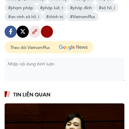
#phạm pháp
#pháp luật
#pháp đình
#xã hội
#an ninh xã hội
#chính trị
#VietnamPlus
Theo dõi VietnamPlus
TIN LIÊN QUAN