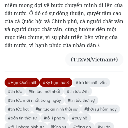
niềm mong đợi về bước chuyển mình đi lên của
đất nước. Ở đó có sự đồng thuận, quyết tâm cao
của cả Quốc hội và Chính phủ, cả người chất vấn
và người được chất vấn, cùng hướng đến một
mục tiêu chung, vì sự phát triển bền vững của
đất nước, vì hạnh phúc của nhân dân./.
(TTXVN/Vietnam+)
#Họp Quốc hội
#Kỳ họp thứ 3
#Trả lời chất vấn
#tin tức
#tin tức mới nhất
#tin tức 24h
#tin tức mới nhất trong ngày
#tin tức thời sự
#tin tức hot
#tin tức an ninh thời sự
#thời sự hôm nay
#bản tin thời sự
#tội phạm
#truy nã
#tội phạm hình sự
#hình sự
#công an
#vụ án