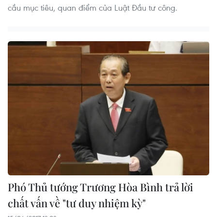
cầu mục tiêu, quan điểm của Luật Đầu tư công.
Phó Thủ tướng Trương Hòa Bình trả lời
chất vấn về "tư duy nhiệm kỳ"