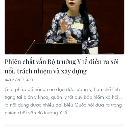
Phiên chất vấn Bộ trưởng Y tế diễn ra sôi
nổi, trách nhiệm và xây dựng
14/06/2017 14:10
Giải pháp để nâng cao đạo đức lương y, hạn chế tình
trạng tai biến y khoa, quản lý tốt quỹ bảo hiểm xã hội...
là nội dung được nhiều đại biểu Quốc hội đưa ra trong
phiên chất vấn Bộ trưởng Y tế.