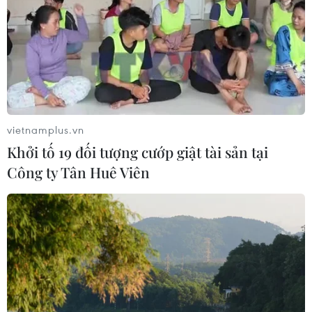
vietnamplus.vn
Khởi tố 19 đối tượng cướp giật tài sản tại
Công ty Tân Huê Viên
TIN CÙNG CHUYÊN MỤC
Olympic Trí tuệ nhân
tạo quốc tế 2026: 7/8 học sinh Việt
Nam đoạt huy chương