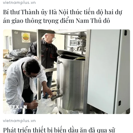
vietnamplus.vn
2023, đoàn Việt Nam xếp thứ 6/112 quốc gia, vùng lãnh
Bí thư Thành ủy Hà Nội thúc tiến độ hai dự
thổ tham gia Olympic.
án giao thông trọng điểm Nam Thủ đô
vietnamplus.vn
Phát triển thiết bị biến dầu ăn đã qua sử