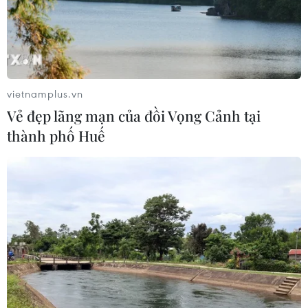
08/08/2026 14:24
Sáp nhập Trường Đại học Văn hóa,
Thể thao và Du lịch Thanh Hóa vào
Trường Đại học Hồng Đức
vietnamplus.vn
08/08/2026 06:36
Vẻ đẹp lãng mạn của đồi Vọng Cảnh tại
thành phố Huế
Hà Nội sắp xếp trường học - cuộc
chuyển đổi về tư duy quản trị giáo
dục
08/08/2026 02:51
Bộ Giáo dục và Đào tạo
công bố Khung kế hoạch thời gian
năm học
07/08/2026 23:54