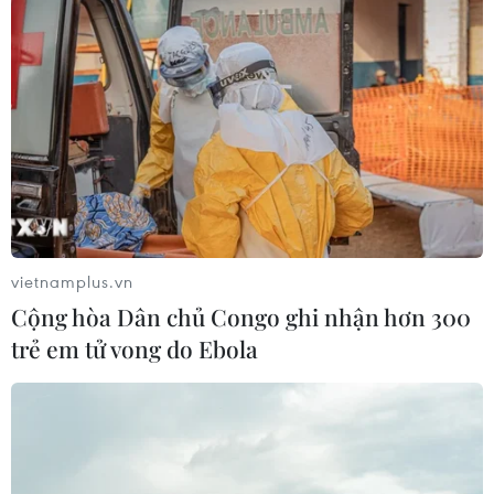
vietnamplus.vn
Cộng hòa Dân chủ Congo ghi nhận hơn 300
trẻ em tử vong do Ebola
#Gương mặt trẻ tiêu biểu 2023
#Phạm Việt Hưng
#Olympic Toán học quốc tế
#Huy chương Vàng toán học
#Đại học Chicago
#Thành tích
#Học bổng du học
Mỹ