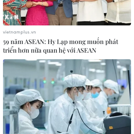
vietnamplus.vn
59 năm ASEAN: Hy Lạp mong muốn phát
triển hơn nữa quan hệ với ASEAN
Việt Nam giành 6 huy
chương Olympic Toán học Quốc tế
12/07/2023 03:16
Việc Đội tuyển Quốc gia Việt Nam xuất sắc đứng thứ
hạng cao tại Olympic Toán học Quốc tế năm 2023 đã
tiếp tục khẳng định vị thế của giáo dục Việt Nam trên
đấu trường trí tuệ đỉnh cao.