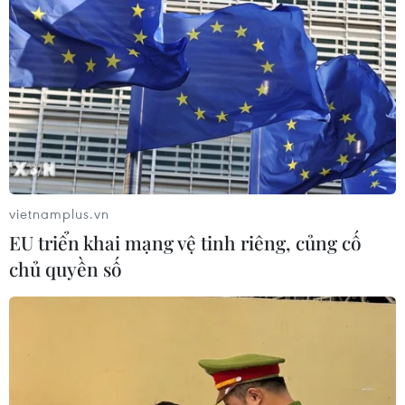
đủ sách giáo khoa cho năm học mới
06/08/2026 04:12
Bộ GD-ĐT dự kiến điều chỉnh trong
bổ nhiệm chức danh và xếp lương
nhà giáo
06/08/2026 02:18
vietnamplus.vn
EU triển khai mạng vệ tinh riêng, củng cố
Dự kiến giảm hơn 17.000 đầu mối cơ
chủ quyền số
sở giáo dục trên cả nước, tương ứng
45,7%
06/08/2026 01:26
Đề xuất trợ cấp một lần cho giáo viên