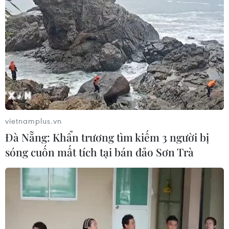
vietnamplus.vn
Đà Nẵng: Khẩn trương tìm kiếm 3 người bị
sóng cuốn mất tích tại bán đảo Sơn Trà