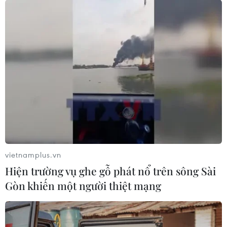
Hưng mong muốn sẽ tiếp tục được theo đuổi
ngành Toán để có thể tận dụng thế mạnh của
bản thân cũng như nền tảng kiến thức Hưng đã
tích lũy từ nhiều năm nay./.
Kỳ tích đặc biệt thú vị của
đội tuyển Olympic Toán
quốc tế 2023
Không chỉ mang về hai tấm huy
chương vàng Olympic Toán học
vietnamplus.vn
quốc tế, Phạm Việt Hưng và
Hiện trường vụ ghe gỗ phát nổ trên sông Sài
Nguyễn An Thịnh còn lập những
Gòn khiến một người thiệt mạng
kỳ tích đặc biệt thú vị.
(TTXVN/Vietnam+)