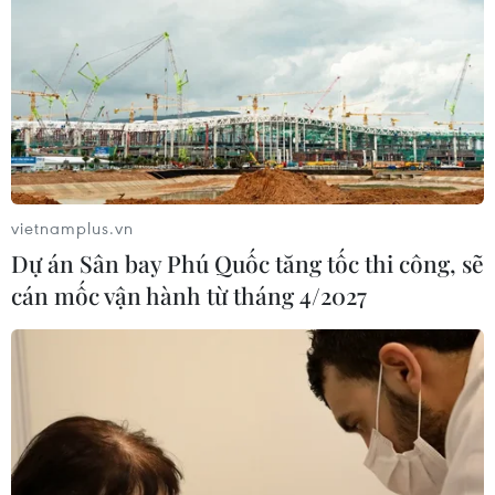
Theo dõi VietnamPlus
vietnamplus.vn
Dự án Sân bay Phú Quốc tăng tốc thi công, sẽ
cán mốc vận hành từ tháng 4/2027
TIN LIÊN QUAN