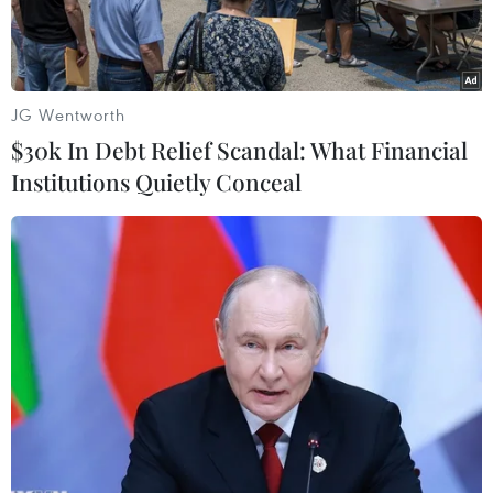
JG Wentworth
$30k In Debt Relief Scandal: What Financial
Institutions Quietly Conceal
Phạm Việt Hưng trong sự chào đón của gia đình và bạn bè sau
khi đạt Huy chương Vàng Olympic Toán quốc tế năm 2023.
(Ảnh: TTXVN phát)
Phạm Việt Hưng, nam sinh hai lần giành Huy