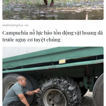
vietnamplus.vn
Campuchia nỗ lực bảo tồn động vật hoang dã
trước nguy cơ tuyệt chủng
Hà Nội: Cách ly y tế tòa nhà có ca dương
tính với SARS-CoV-2
17/05/2021 06:11
Lực lượng chức năng Hà Nội đã thực hiện cách ly y tế
tòa nhà NO2 chung cư Ecohome 3, đường Tân Xuân,
phường Đông Ngạc (quận Bắc Từ Liêm) do có ca
dương tính là nhân viên của Bệnh viện Phổi Trung ương.