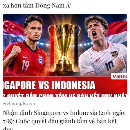
Hà Nội đã có 82 ca mắc COVID-19 trong
xa hơn tầm Đông Nam Á'
cộng đồng kể từ ngày 29/4
17/05/2021 07:33
Từ 29/4 đến nay, Hà Nội đã ghi nhận các ca mắc
COVID-19 ở chùm ca bệnh khởi phát từ Đà Nẵng 27
trường hợp, Bệnh viện Bệnh Nhiệt đới Trung ương 17
trường hợp và Bắc Ninh 15 trường hợp...
vietnamplus.vn
Nhận định Singapore vs Indonesia (20h ngày
7/8): Cuộc quyết đấu giành tấm vé bán kết
duy …