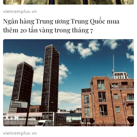
vietnamplus.vn
Ngân hàng Trung ương Trung Quốc mua
thêm 20 tấn vàng trong tháng 7
TIN CÙNG CHUYÊN MỤC
Cuộc tìm kiếm và vá lại những 'trái
tim lỗi '
07/08/2026 04:03
Hà Nội cảnh báo về việc sử dụng tế
bào gốc trong khám chữa bệnh, làm
đẹp
07/08/2026 03:03
vietnamplus.vn