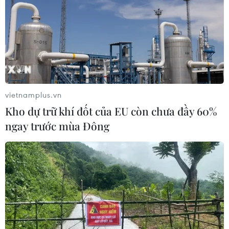
vietnamplus.vn
Kho dự trữ khí đốt của EU còn chưa đầy 60%
ngay trước mùa Đông