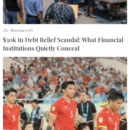
đô.
JG Wentworth
$30k In Debt Relief Scandal: What Financial
Institutions Quietly Conceal
Bí thư Thành ủy Hà Nội Đinh Tiến Dũng cùng lãnh đạo Thành
phố tham gia ủng hộ Quỹ phòng, chống dịch COVID-19. (Ảnh:
chinhphu.vn)
Chiều 17/5, Thành ủy Hà Nội và các Đảng ủy
Khối trực thuộc đã tổ chức chương trình ủng hộ