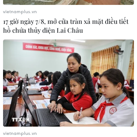
vietnamplus.vn
Bộ Y tế : Trên 22% người trưởng
17 giờ ngày 7/8, mở cửa tràn xả mặt điều tiết
thành thiếu vận động thể lực
hồ chứa thủy điện Lai Châu
31/07/2026 04:10
TP Hồ Chí Minh đồng hành để trẻ
mắc bệnh hiểm nghèo không lỡ cơ
hội học tập và điều trị
30/07/2026 13:53
Bé trai 7 tuổi được ghép thận xuyên
Việt từ người hiến chết não
30/07/2026 12:52
vietnamplus.vn