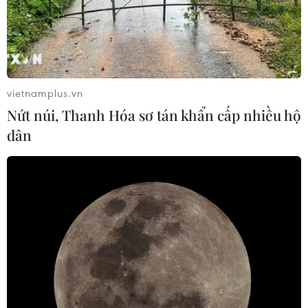
vietnamplus.vn
Nứt núi, Thanh Hóa sơ tán khẩn cấp nhiều hộ
dân