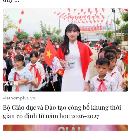
Bộ Y tế: Khẩn cấp rà soát năng lực hồi sức
tích cực của các bệnh viện
17/05/2021 09:19
Trong hơn 1.400 bệnh nhân COVID-19 đang điều trị tại
hơn 60 cơ sở y tế, có 49 ca tiên lượng trong tình trạng
nặng, 4 ca nặng thở máy không xâm nhập, 32 ca nặng
phải thở oxy, 16 ca nguy kịch.
vietnamplus.vn
Bộ Giáo dục và Đào tạo công bố khung thời
gian cố định từ năm học 2026-2027