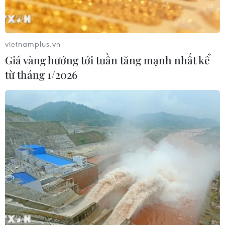
Báo động cận thị học đường khi
vietnamplus.vn
nhiều trẻ giảm thị lực từ rất sớm
Giá vàng hướng tới tuần tăng mạnh nhất kể
01/08/2026 09:31
từ tháng 1/2026
Thành phố Hồ Chí Minh phát triển
hệ thống y tế đa tầng, đồng bộ, thống
nhất
01/08/2026 09:14
Gia Lai xác thực 99,8% dữ liệu bảo
hiểm
01/08/2026 07:05