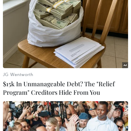
(TTXVN/Vietnam+)
JG Wentworth
$15k In Unmanageable Debt? The "Relief
Program" Creditors Hide From You
#Thành ủy Hà Nội
#Phòng chống COVID-19
#Đinh Tiến Dũng
#Ủng hộ
#Hỗ trợ nhu yếu phẩm
#quyên góp
TP. Hà Nội