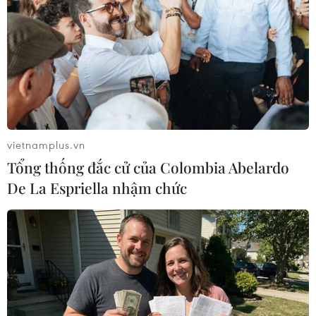
Theo dõi VietnamPlus
vietnamplus.vn
Tổng thống đắc cử của Colombia Abelardo
De La Espriella nhậm chức
TIN LIÊN QUAN