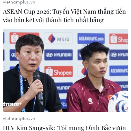
vietnamplus.vn
viện Thanh Nhàn và Bệnh viện Hà Đông phải sẵn sàng
ASEAN Cup 2026: Tuyển Việt Nam thẳng tiến
các điều kiện để tiếp nhận bệnh nhân COVID-19 tại Hà
vào bán kết với thành tích nhất bảng
Nội.
vietnamplus.vn
HLV Kim Sang-sik: 'Tôi mong Đình Bắc vươn