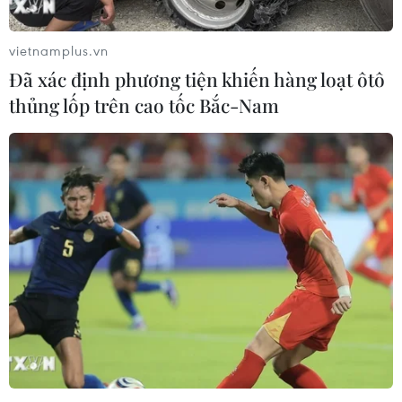
vietnamplus.vn
Đã xác định phương tiện khiến hàng loạt ôtô
thủng lốp trên cao tốc Bắc-Nam
Hà Nội yêu cầu 4 bệnh viện tiếp
nhận bệnh nhân COVID-19
17/05/2021 07:17
Bệnh viện Bắc Thăng Long, Bệnh viện Đức Giang, Bệnh