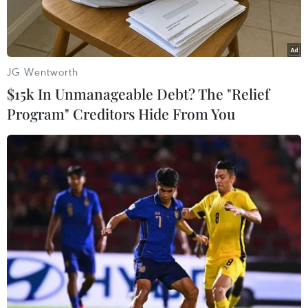
JG Wentworth
$15k In Unmanageable Debt? The "Relief
Program" Creditors Hide From You
Michael Kovrig - một cựu cán bộ ngoại giao Canada tại Trung
Quốc. (Nguồn: thestar.com)
Ngoại trưởng Canada Chrystia Freeland ngày
12/12 cho biết một công dân thứ hai của Canada
có thể đã bị chính quyền Trung Quốc bắt giữ và
Ottawa đang nỗ lực tìm kiếm công dân này.