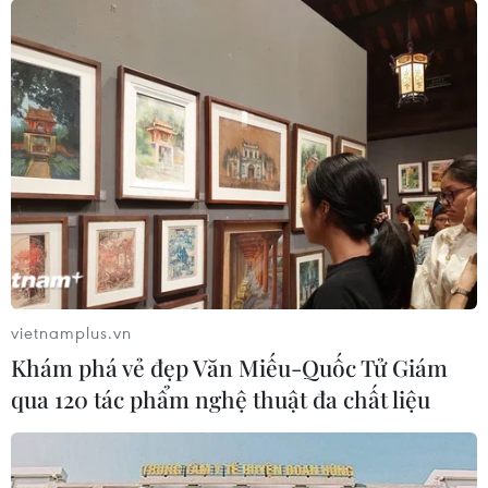
vietnamplus.vn
Khám phá vẻ đẹp Văn Miếu-Quốc Tử Giám
qua 120 tác phẩm nghệ thuật đa chất liệu