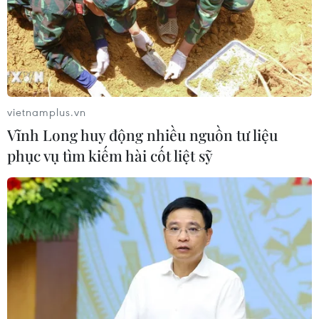
Tiên phóng vật thể chưa xác định
06/08/2026 08:31
Dấu mốc quan trọng trong quan hệ
Việt Nam-Australia
vietnamplus.vn
06/08/2026 08:29
Vĩnh Long huy động nhiều nguồn tư liệu
phục vụ tìm kiếm hài cốt liệt sỹ
Hàn Quốc tăng cường giải pháp
ngăn chặn đánh bạc trực tuyến trong
quân đội
06/08/2026 04:52
Tổng Bí thư, Chủ tịch nước Tô Lâm
sẽ thăm cấp Nhà nước tới Australia và