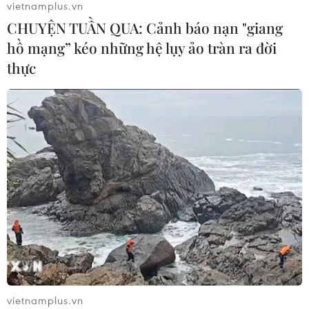
vietnamplus.vn
CHUYỆN TUẦN QUA: Cảnh báo nạn "giang
hồ mạng” kéo những hệ lụy ảo tràn ra đời
CƠ QUAN CHỦ QUẢN: THÔNG TẤN XÃ VIỆT NAM
thực
Tổng Biên tập: TRẦN TIẾN DUẨN
Phó Tổng Biên tập: NGUYỄN THỊ TÁM, KHÚC THANH
THỦY
Sở hữu trí tuệ
Quy định sử dụng
RSS
Hỗ trợ
Ngôn ngữ
TTXVN
Dịch vụ tin
Quảng cáo
Liên hệ
vietnamplus.vn