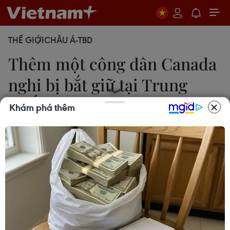
THẾ GIỚI
CHÂU Á-TBD
Thêm một công dân Canada
nghi bị bắt giữ tại Trung
Quốc
Khám phá thêm
13/12/2018 00:30
Một công dân thứ hai của Canada có thể đã bị
chính quyền Trung Quốc bắt giữ và Ottawa đang
nỗ lực tìm kiếm công dân này.