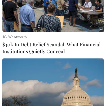
JG Wentworth
$30k In Debt Relief Scandal: What Financial
Institutions Quietly Conceal
CFO Huawei chỉ có một cuốn hộ chiếu
Hong Kong có hiệu lực
12/12/2018 04:06
Trưởng Đặc khu Hành chính Hong Kong (Trung Quốc)
Lâm Trịnh Nguyệt Nga cho biết Giám đốc Tài chính
Huawei Mạnh Vãn Chu chỉ có một cuốn hộ chiếu Hong
Kong có hiệu lực.