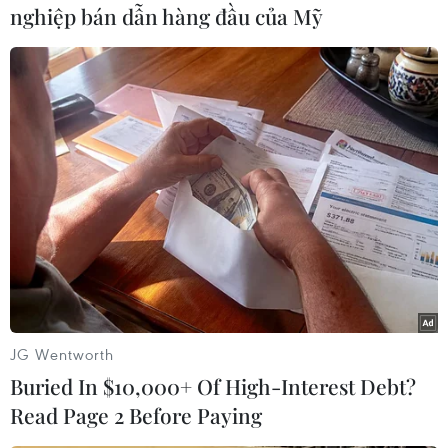
nghiệp bán dẫn hàng đầu của Mỹ
#Thiết bị viễn thông
#CFO Huawei bị bắt
#Mạnh Vãn Chu
#Tập đoàn công nghệ Trung Quốc
#Huawei
#Công dân Canada
#Michael Kovrig
Canada
Trung Quốc
JG Wentworth
Buried In $10,000+ Of High-Interest Debt?
Read Page 2 Before Paying