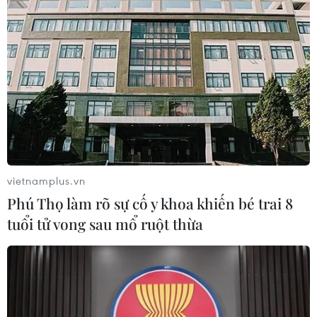
vietnamplus.vn
Phú Thọ làm rõ sự cố y khoa khiến bé trai 8
tuổi tử vong sau mổ ruột thừa