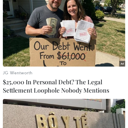
Tòa án Canada vẫn chưa đưa ra phán
quyết về “số phận” của CFO Huawei
11/12/2018 01:12
Tòa án tỉnh British Columbia, Canada đã quyết định
ngừng phiên tranh luận về việc có cho phép bà Mạnh
Vãn Chu, CFO của tập đoàn công nghệ Trung Quốc
Huawei được bảo lãnh tại ngoại hay không.
JG Wentworth
$25,000 In Personal Debt? The Legal
Settlement Loophole Nobody Mentions