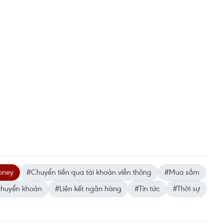
oney
#Chuyển tiền qua tài khoản viễn thông
#Mua sắm
huyển khoản
#Liên kết ngân hàng
#Tin tức
#Thời sự