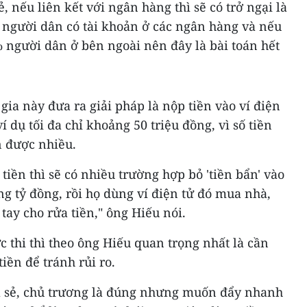
, nếu liên kết với ngân hàng thì sẽ có trở ngại là
 người dân có tài khoản ở các ngân hàng và nếu
% người dân ở bên ngoài nên đây là bài toán hết
gia này đưa ra giải pháp là nộp tiền vào ví điện
í dụ tối đa chỉ khoảng 50 triệu đồng, vì số tiền
n được nhiều.
tiền thì sẽ có nhiều trường hợp bỏ 'tiền bẩn' vào
ng tỷ đồng, rồi họ dùng ví điện tử đó mua nhà,
 tay cho rửa tiền," ông Hiếu nói.
thi thì theo ông Hiếu quan trọng nhất là cần
iền để tránh rủi ro.
a sẻ, chủ trương là đúng nhưng muốn đẩy nhanh