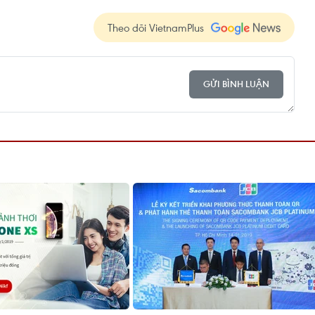
Theo dõi VietnamPlus
GỬI BÌNH LUẬN