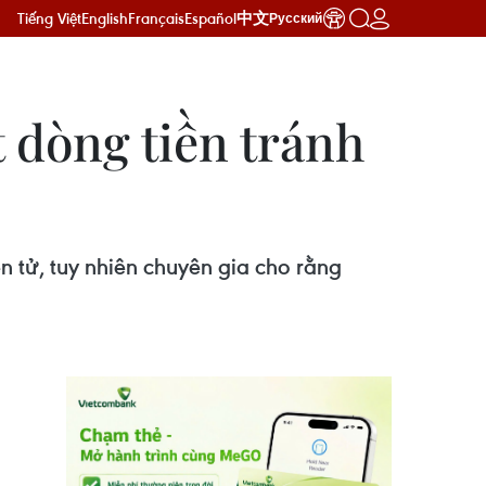
Tiếng Việt
English
Français
Español
中文
Русский
 dòng tiền tránh
 tử, tuy nhiên chuyên gia cho rằng