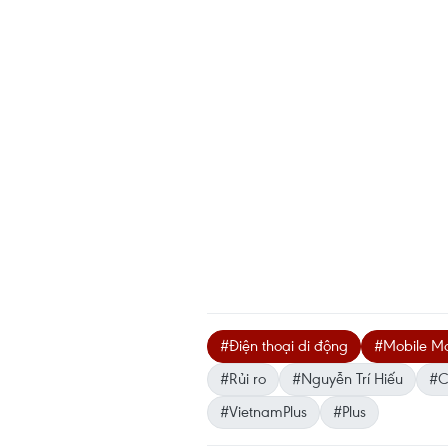
#Điện thoại di động
#Mobile M
#Rủi ro
#Nguyễn Trí Hiếu
#C
#VietnamPlus
#Plus