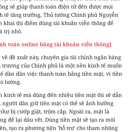
ông sẽ giúp thanh toán điện tử đến được mọi
nh tế tăng trưởng, Thủ tướng Chính phủ Nguyễn
n khai thí điểm dùng tài khoản viễn thông để
á trị nhỏ.
nh toán online bằng tài khoản viễn thông]
về đề xuất này, chuyên gia tài chính ngân hàng
 trương của Chính phủ là một nền kinh tế muốn
hế dần dần việc thanh toán bằng tiền mặt, vì tiền
hó lường.
n kinh tế mà dùng đến nhiều tiền mặt thì sẽ dẫn
n, người dân giữ tiền mặt có thể sẽ ảnh hưởng
hư bị cướp giật, trộm cắp. Ngoài ra, mặt là
g để lại dấu vết. Dùng tiền mặt sẽ tạo ra môi
iền, tạo ra phương tiện 'hỗ trợ' cho tham nhũng