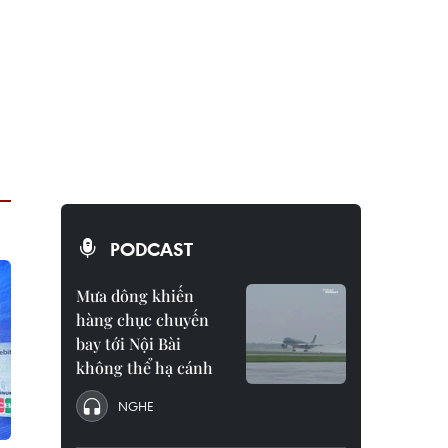
PODCAST
Mưa dông khiến
hàng chục chuyến
bay tới Nội Bài
không thể hạ cánh
NGHE