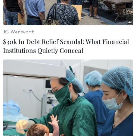
JG Wentworth
$30k In Debt Relief Scandal: What Financial
Institutions Quietly Conceal
Thí sinh tư vấn chọn ngành tại gian hàng của Đại học Thăng
Long. (Ảnh: PV/Vietnam+)
Bộ Giáo dục và Đào tạo sẽ lọc ảo như thế nào và
các thứ tự nguyện vọng khác nhau có được xét