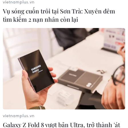
vietnamplus.vn
Vụ sóng cuốn trôi tại Sơn Trà: Xuyên đêm
tìm kiếm 2 nạn nhân còn lại
#Xét tuyển đại học
#thí sinh
#phụ huynh
#nguyện vọng
vietnamplus.vn
Galaxy Z Fold 8 vượt bản Ultra, trở thành 'át