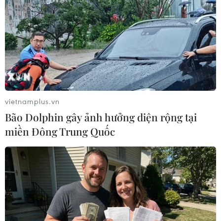
vietnamplus.vn
Bão Dolphin gây ảnh hưởng diện rộng tại
miền Đông Trung Quốc
Chương trình đã thu hút sự tham gia của đông đảo thí sinh, phụ
huynh và các trường. (Ảnh: PV/Vietnam+)
Bà Thủy cũng nhấn mạnh việc không có sự ưu
tiên nào cho thứ tự các nguyện vọng mà các thí