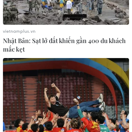
một phụ huynh bày tỏ băn khoăn khi một số
trường đại học yêu cầu thí sinh phải xác nhận
trúng tuyển. Về vấn đề này, bà Thủy cho hay
giáo dục đại học khác giáo dục phổ thông khi
vietnamplus.vn
các trường có quyền tự chủ rất cao. Quy trình
Nhật Bản: Sạt lở đất khiến gần 400 du khách
xét tuyển là quyền riêng của mỗi trường, Bộ
mắc kẹt
Giáo dục và Đào tạo không có quyền can thiệp.
Vì vậy, nếu trường yêu cầu xác nhận, thí sinh
nên xác nhận theo yêu cầu để đảm bảo đủ điều
kiện trúng tuyển sớm vào trường. Tuy nhiên,
khi đăng ký nguyện vọng xét tuyển lên hệ
thống, thí sinh có quyền lựa chọn ngành nào,
trường nào mình mong muốn theo học nhất thì
đặt lên trên.
“Việc các trường yêu cầu xác nhận nhằm hạn