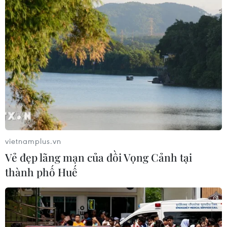
Các trường đại học sẽ xét tuyển thí
sinh Trường THTP chuyên Tuyên
Quang không vi phạm quy chế
06/08/2026 09:44
Toàn cảnh vụ sai phạm điểm
thi trường THPT chuyên Tuyên
Quang
06/08/2026 09:04
vietnamplus.vn
Vẻ đẹp lãng mạn của đồi Vọng Cảnh tại
Đắk Lắk tháo gỡ khó khăn, đảm bảo
thành phố Huế
đủ sách giáo khoa cho năm học mới
06/08/2026 04:12