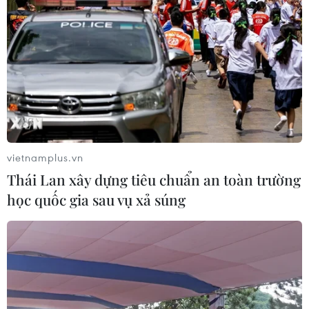
Bộ GD-ĐT dự kiến điều chỉnh trong
bổ nhiệm chức danh và xếp lương
nhà giáo
06/08/2026 02:18
Dự kiến giảm hơn 17.000 đầu mối cơ
sở giáo dục trên cả nước, tương ứng
45,7%
vietnamplus.vn
06/08/2026 01:26
Thái Lan xây dựng tiêu chuẩn an toàn trường
học quốc gia sau vụ xả súng
Đề xuất trợ cấp một lần cho giáo viên
mầm non đã nghỉ công tác chưa
hưởng chế độ
05/08/2026 14:59