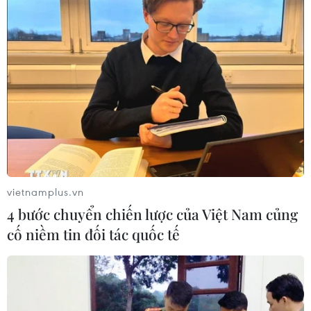
Xét tuyển đại học năm 2023: Các mốc thời
gian thí sinh cần lưu ý
20/07/2023 04:33
Theo kế hoạch tuyển sinh, từ 8 giờ ngày 10/7 đến 17 giờ
ngày 30/7, thí sinh đăng ký, điều chỉnh nguyện vọng xét
tuyển không giới hạn số lần trên hệ thống tuyển sinh
chung của Bộ Giáo dục và Đào tạo.
vietnamplus.vn
4 bước chuyển chiến lược của Việt Nam củng
cố niềm tin đối tác quốc tế