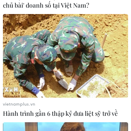
Theo dõi VietnamPlus
chủ bài' doanh số tại Việt Nam?
TIN LIÊN QUAN
vietnamplus.vn
Hành trình gần 6 thập kỷ đưa liệt sỹ trở về