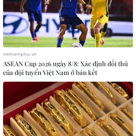
vietnamplus.vn
ASEAN Cup 2026 ngày 8/8: Xác định đối thủ
của đội tuyển Việt Nam ở bán kết
Bộ GD-ĐT công bố ngưỡng điểm sàn khối
ngành sư phạm và sức khỏe
21/07/2023 09:25
Theo công bố của Bộ Giáo dục và Đào tạo, ngưỡng
điểm sàn của khối ngành sức khỏe từ 19 đến 22,5 điểm,
khối ngành sư phạm từ 17 đến 19 điểm.