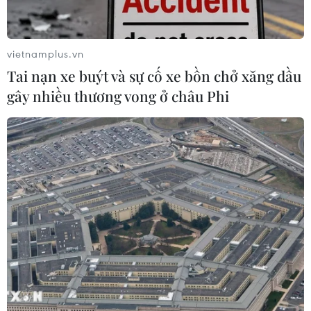
điểm đảm bảo chất lượng đầu vào. Theo quy định của
Bộ Giáo dục và Đào tạo, muộn nhất là ngày 25/7, các
trường phải công bố điểm sàn.
vietnamplus.vn
Tai nạn xe buýt và sự cố xe bồn chở xăng dầu
gây nhiều thương vong ở châu Phi