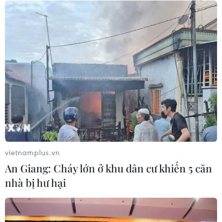
06/08/2026 08:07
Cà Mau triển khai đợt cao điểm
chống khai thác IUU
06/08/2026 07:25
Hàn Quốc mở rộng điều tra nghi vấn
thông đồng giá sang ngành hóa dầu
06/08/2026 06:56
vietnamplus.vn
An Giang: Cháy lớn ở khu dân cư khiến 5 căn
Kim ngạch thương mại
nhà bị hư hại
song phương giữa hai nước Việt Nam
và Thái Lan
06/08/2026 06:24