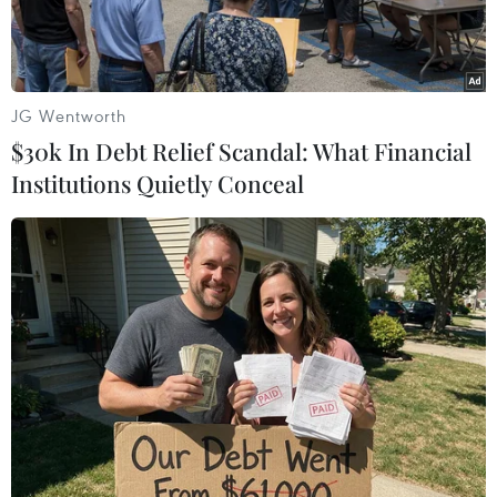
hơn 5%.
JG Wentworth
$30k In Debt Relief Scandal: What Financial
Institutions Quietly Conceal
Thu hoạch mủ cao su. (Nguồn: TTXVN)
Theo Sở Giao dịch Hàng hóa Việt Nam (MXV),
thị trường hàng hóa nguyên liệu thế giới chìm