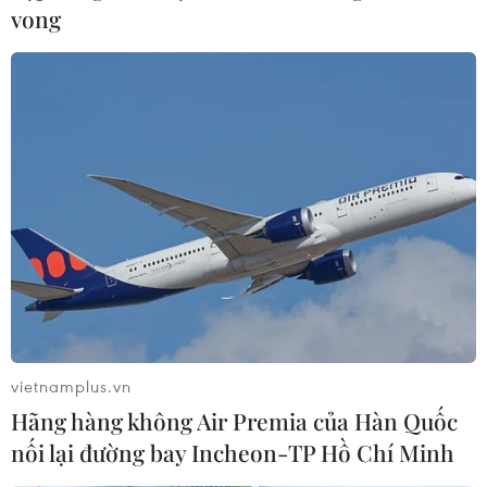
sắc đỏ khi đó đến 8 trên 9 mặt
vong
hàng đồng loạt giảm giá; trong
đó, giá đường 11 hợp đồng tháng
7 giảm 1,86% về 372.58 USD/tấn.
(TTXVN/Vietnam+)
vietnamplus.vn
Hãng hàng không Air Premia của Hàn Quốc
nối lại đường bay Incheon-TP Hồ Chí Minh