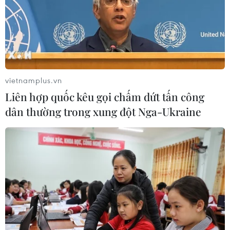
Giá hàng hóa nguyên liệu thế giới giảm sau 4 phiên
tăng, ảnh hưởng từ nguồn cung tăng và tồn kho cao, thị
trường biến động mạnh ngày 14/5.
vietnamplus.vn
Liên hợp quốc kêu gọi chấm dứt tấn công
dân thường trong xung đột Nga-Ukraine