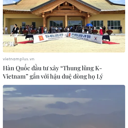
sụt giảm tuần thứ ba liên tiếp, mất tới 5,14%, tại
mức giá 7.550 USD/tấn; giá càphê Robusta hợp
đồng tháng 7 trên sàn London cũng giảm sâu
5,58%, dừng ở mức giá 4.510 USD/tấn.
vietnamplus.vn
Hàn Quốc đầu tư xây “Thung lũng K-
Vietnam” gắn với hậu duệ dòng họ Lý
Càphê tại Đắk Lắk. (Ảnh: Hoài Thu/TTXVN)