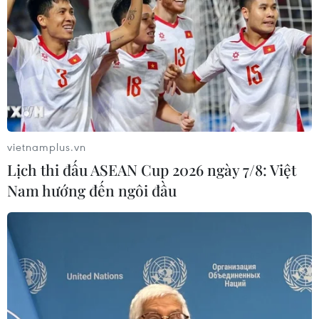
TRS20 trên sàn Singapore tăng 0,12%.
vietnamplus.vn
Lịch thi đấu ASEAN Cup 2026 ngày 7/8: Việt
Nam hướng đến ngôi đầu
Thị trường hàng hóa nguyên liệu thế giới
chấm dứt chuỗi 4 phiên tăng điểm
15/05/2025 03:31