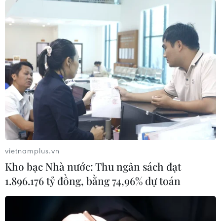
#Thị trường hàng hóa nguyên liệu thế giới
#giá càphê Arabica và Robusta
#giá dầu thô OPEC+
#dự trữ dầu Mỹ giảm
#Giá dầu
TP. Hà Nội
Theo dõi VietnamPlus
vietnamplus.vn
Kho bạc Nhà nước: Thu ngân sách đạt
1.896.176 tỷ đồng, bằng 74,96% dự toán
TIN LIÊN QUAN