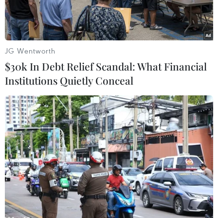
JG Wentworth
$30k In Debt Relief Scandal: What Financial
Institutions Quietly Conceal
Giàn khoan dầu tại Luling, Texas, Mỹ. (Ảnh: THX/TTXVN)
Thị trường hàng hóa toàn cầu tiếp tục biến động
trong phiên giao dịch ngày 29/7, phản ánh rõ
nét sự phân hóa giữa các nhóm mặt hàng.
Dữ liệu từ Sở Giao dịch Hàng hóa Việt Nam