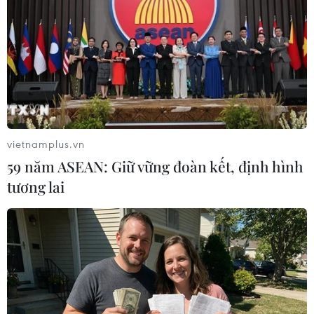
Thành Cương, cho biết hai nước vẫn sẽ tiếp tục
đàm phán và củng cố mối quan hệ thương mại
giữa hai bên. Sự lạc quan trong quan hệ thương
mại giữa Mỹ với những đối tác thương mại lớn
như Trung Quốc hay Liên minh châu Âu (EU)
cũng là một tác nhân lớn thúc đẩy đà tăng giá
dầu.
vietnamplus.vn
59 năm ASEAN: Giữ vững đoàn kết, định hình
tương lai