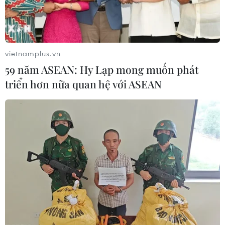
phán Trung Đông vẫn khó đoán
Dầu thô chạm đáy ba tuần khi căng thẳng tại
eo biển Hormuz hạ nhiệt
vietnamplus.vn
59 năm ASEAN: Hy Lạp mong muốn phát
triển hơn nữa quan hệ với ASEAN
TIN LIÊN QUAN