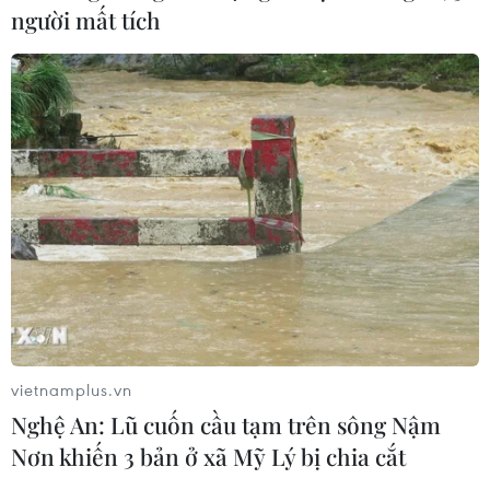
người mất tích
Thị trường dầu mỏ chịu áp lực về giá và
vietnamplus.vn
căng thẳng thương mại toàn cầu
Nghệ An: Lũ cuốn cầu tạm trên sông Nậm
28/07/2025 02:45
Nơn khiến 3 bản ở xã Mỹ Lý bị chia cắt
Việc Mỹ chưa đạt được thỏa thuận thương mại mới với