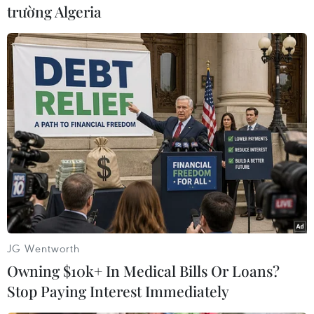
động xuất khẩu năng lượng của Nga, từ đó làm
trường Algeria
gia tăng lo ngại về nguy cơ gián đoạn nguồn
cung trên thị trường toàn cầu.
Cùng ngày, Bộ trưởng Tài chính Mỹ Scott
Bessent cho biết vấn đề nhập khẩu dầu thô Nga
đã được thảo luận với các quan chức cấp cao
Trung Quốc trong khuôn khổ đàm phán thương
mại tại Stockholm (Thụy Điển).
JG Wentworth
Owning $10k+ In Medical Bills Or Loans?
Stop Paying Interest Immediately