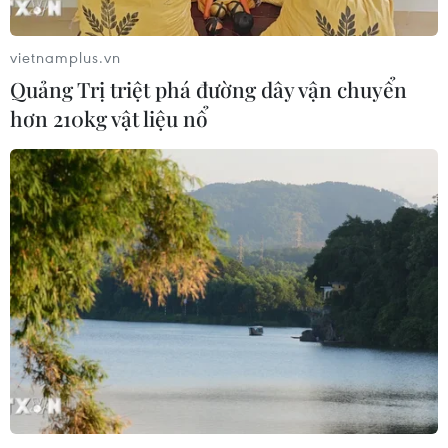
vietnamplus.vn
Quảng Trị triệt phá đường dây vận chuyển
hơn 210kg vật liệu nổ
Giá dầu thô bứt phá lên đỉnh của hơn một
tháng
30/07/2025 01:46
Giá dầu Brent kỳ hạn tăng 2,47 USD, tương đương
3,53%, lên 72,51 USD/thùng, trong khi giá dầu thô ngọt
nhẹ West Texas Intermediate (WTI) của Mỹ tăng 2,5
USD/thùng, lên 69,21 USD/thùng.