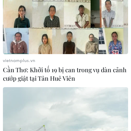
(TTXVN/Vietnam+)
vietnamplus.vn
Cần Thơ: Khởi tố 19 bị can trong vụ dàn cảnh
cướp giật tại Tân Huê Viên
#Thị trường hàng hóa
#Giá dầu
#Giá đậu tương