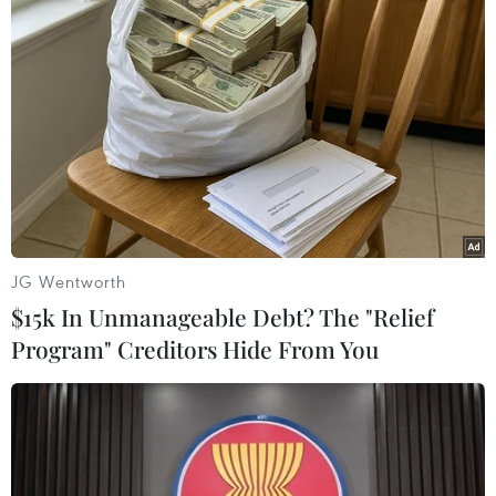
đột phá nào để hướng tới một thỏa thuận mới,
cuộc đàm phán thương mại giữa hai nền kinh tế
lớn nhất thế giới vẫn diễn ra tốt đẹp trong ngày
hôm qua với phản hồi tích cực từ cả hai phía.
Phía Mỹ cho biết Tổng thống Trump vẫn chưa
đưa ra quyết định liệu có cho phép kéo dài hiệu
lực của thỏa thuận thương mại tạm thời mà hai
nước đạt được vào tháng 6 tại Vương quốc Anh
hay mức thuế ba chữ số sẽ quay trở lại. Tuy vậy,
JG Wentworth
Bộ trưởng Bessent vẫn nhấn mạnh rằng ông
$15k In Unmanageable Debt? The "Relief
Trump có mong muốn kéo dài hiệu lực của thỏa
Program" Creditors Hide From You
thuận “đình chiến” với Trung Quốc.
Trong khi đó, Trung Quốc đề cao sự hợp tác giữa
hai nước. Đại diện đàm phán thương mại quốc
tế của Bộ Thương mại Trung Quốc, ông Lý