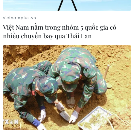
vietnamplus.vn
Việt Nam nằm trong nhóm 5 quốc gia có
nhiều chuyến bay qua Thái Lan
TIN CÙNG CHUYÊN MỤC
Nông sản Việt Nam còn nhiều dư địa
tại thị trường Algeria
08/08/2026 12:55