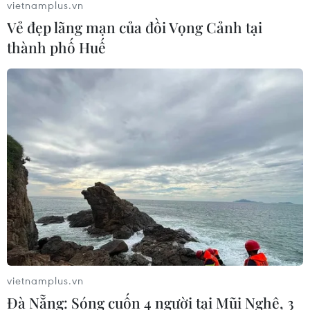
vietnamplus.vn
Vẻ đẹp lãng mạn của đồi Vọng Cảnh tại
thành phố Huế
Giá xăng tăng kỷ lục, Nga cấm hoàn toàn
xuất khẩu xăng dầu đến hết tháng 8
29/07/2025 02:40
Lệnh cấm xuất khẩu xăng dầu có hiệu lực từ 30/7,
nhằm bảo vệ thị trường nội địa Nga giữa bối cảnh giá
xăng bán buôn tăng mạnh, nguồn cung thiếu hụt và
vietnamplus.vn
ngân sách nhà nước gặp khó khăn.
Đà Nẵng: Sóng cuốn 4 người tại Mũi Nghê, 3