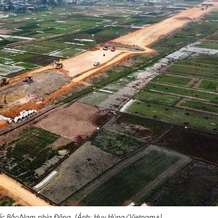
tốc Bắc-Nam phía Đông. (Ảnh: Huy Hùng/Vietnam+)