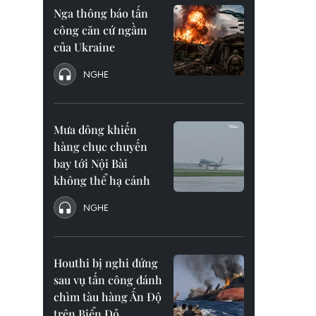
Nga thông báo tấn
công căn cứ ngầm
của Ukraine
NGHE
Mưa dông khiến
hàng chục chuyến
bay tới Nội Bài
không thể hạ cánh
NGHE
Houthi bị nghi đứng
sau vụ tấn công đánh
chìm tàu hàng Ấn Độ
trên Biển Đỏ