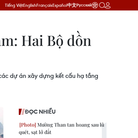
Tiếng Việt
English
Français
Español
中文
Русский
am: Hai Bộ dồn
các dự án xây dựng kết cấu hạ tầng
ĐỌC NHIỀU
Mường Than tan hoang sau lũ
quét, sạt lở đất