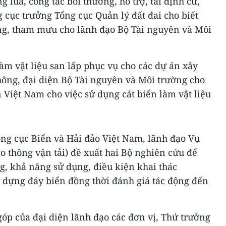
g lúa, công tác bồi thường, hỗ trợ, tái định cư,
 cục trưởng Tổng cục Quản lý đất đai cho biết
ộng, tham mưu cho lãnh đạo Bộ Tài nguyên và Môi
làm vật liệu san lấp phục vụ cho các dự án xây
hông, đại diện Bộ Tài nguyên và Môi trường cho
n Việt Nam cho việc sử dụng cát biển làm vật liệu
ổng cục Biển và Hải đảo Việt Nam, lãnh đạo Vụ
 thông vận tải) đề xuất hai Bộ nghiên cứu để
g, khả năng sử dụng, điều kiện khai thác
y dựng đáy biển đồng thời đánh giá tác động đến
góp của đại diện lãnh đạo các đơn vị, Thứ trưởng