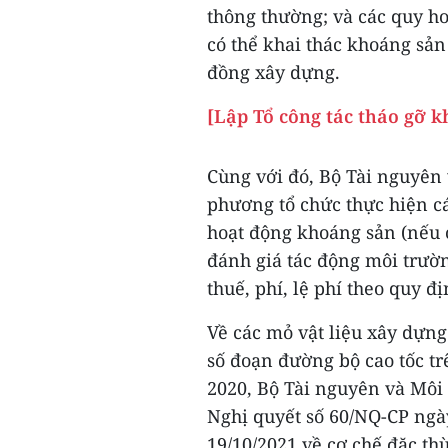
thông thường; và các quy h
có thể khai thác khoáng sản
đồng xây dựng.
[Lập Tổ công tác tháo gỡ k
Cùng với đó, Bộ Tài nguyên
phương tổ chức thực hiện cá
hoạt động khoáng sản (nếu 
đánh giá tác động môi trườ
thuế, phí, lệ phí theo quy đị
Về các mỏ vật liệu xây dựn
số đoạn đường bộ cao tốc t
2020, Bộ Tài nguyên và Mô
Nghị quyết số 60/NQ-CP ngà
19/10/2021 về cơ chế đặc th