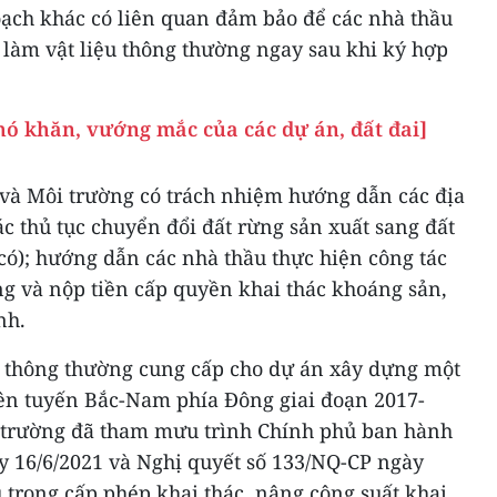
oạch khác có liên quan đảm bảo để các nhà thầu
 làm vật liệu thông thường ngay sau khi ký hợp
hó khăn, vướng mắc của các dự án, đất đai]
 và Môi trường có trách nhiệm hướng dẫn các địa
c thủ tục chuyển đổi đất rừng sản xuất sang đất
có); hướng dẫn các nhà thầu thực hiện công tác
ng và nộp tiền cấp quyền khai thác khoáng sản,
nh.
g thông thường cung cấp cho dự án xây dựng một
rên tuyến Bắc-Nam phía Đông giai đoạn 2017-
i trường đã tham mưu trình Chính phủ ban hành
y 16/6/2021 và Nghị quyết số 133/NQ-CP ngày
ù trong cấp phép khai thác, nâng công suất khai