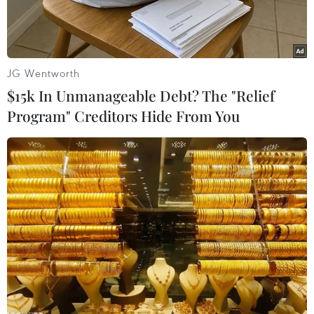
đêm.
JG Wentworth
$15k In Unmanageable Debt? The "Relief
Program" Creditors Hide From You
Mưa to gây ngập trên đường Cách Mạng Tháng Tám, quận
Ninh Kiều, Cần Thơ. (Ảnh: Thanh Liêm/TTXVN)
Trung tâm Dự báo Khí tượng Thủy văn Quốc gia
dự báo thời tiết ngày 24/6, khu vực miền núi
phía Bắc tiếp tục có mưa rào và rải rác có dông,