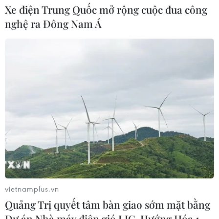
Xe điện Trung Quốc mở rộng cuộc đua công
nghệ ra Đông Nam Á
CƠ QUAN CHỦ QUẢN: THÔNG TẤN XÃ VIỆT NAM
Tổng Biên tập: TRẦN TIẾN DUẨN
Phó Tổng Biên tập: NGUYỄN THỊ TÁM, KHÚC THANH
THỦY
Sở hữu trí tuệ
Quy định sử dụng
RSS
Hỗ trợ
Ngôn ngữ
TTXVN
Dịch vụ tin
Quảng cáo
vietnamplus.vn
Quảng Trị quyết tâm bàn giao sớm mặt bằng
Liên hệ
Dự án Nhà máy điện gió LIG-Hướng Hóa 1