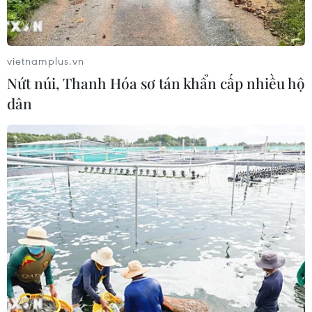
sau vụ sạt lở trên tuyến ĐT161 ở Lào
Cai
07/08/2026 02:37
vietnamplus.vn
Nứt núi, Thanh Hóa sơ tán khẩn cấp nhiều hộ
Thời tiết ngày 7/8: Bắc Bộ và Bắc
dân
Trung Bộ giảm mưa về đêm, cục bộ
có mưa to
06/08/2026 23:15
Kế hoạch hành động phòng, chống
bão, lũ, thiên tai cực đoan và biến đổi
khí hậu
06/08/2026 23:00
Mưa lớn gây ngập lụt, chia cắt nhiều