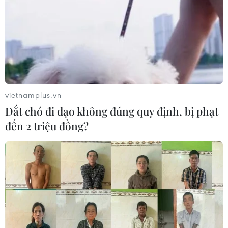
Di dời hộ dân bị ảnh hưởng bụi, mùi
khét, tiếng ồn từ Trung tâm Điện lực
Vĩnh Tân
07/08/2026 07:10
Hà Nội quyết liệt xử lý các "điểm
vietnamplus.vn
nghẽn" úng ngập, môi trường đô thị
Dắt chó đi dạo không đúng quy định, bị phạt
07/08/2026 06:51
đến 2 triệu đồng?
Kiểm soát rác thải từ nguồn - Giải
pháp bảo vệ kênh rạch TP Hồ Chí
Minh trong mùa mưa
07/08/2026 04:47