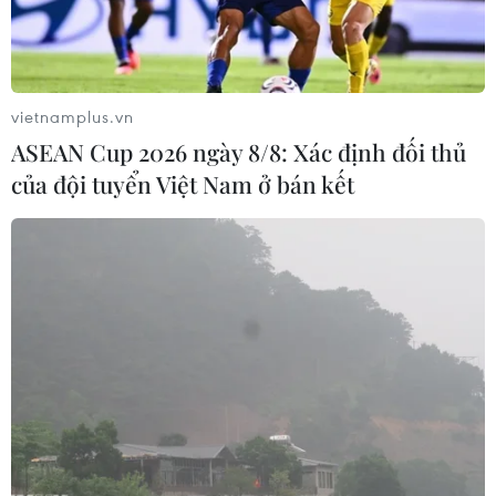
TIN LIÊN QUAN
vietnamplus.vn
ASEAN Cup 2026 ngày 8/8: Xác định đối thủ
của đội tuyển Việt Nam ở bán kết
Lạng Sơn: Mưa lũ làm 3 người bị thương,
1.000 ngôi nhà bị ảnh hưởng
23/06/2025 11:02
Mưa lũ tại Lạng Sơn đã làm 3 người bị thương, trong đó