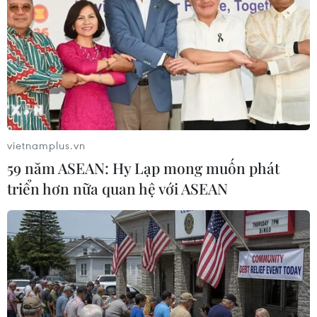
lên phương án chống ngập
lụt, cây đổ trong mùa mưa
bão
Để giảm thiểu đến mức thấp nhất thiệt hại có thể
xảy ra trong mùa mưa bão, Thành phố Hồ Chí
Minh đã xây dựng và triển khai các phương án
phòng chống ngập lụt và cây đổ, bảo đảm an
vietnamplus.vn
toàn cho người dân.
59 năm ASEAN: Hy Lạp mong muốn phát
triển hơn nữa quan hệ với ASEAN
(TTXVN/Vietnam+)