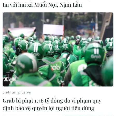
tai với hai xã Muổi Nọi, Nậm Lầu
Lên phương án dự phòng, ứng phó mưa
bão khi tổ chức thi Tốt nghiệp THPT
22/06/2025 09:08
Bộ Giáo dục và Đào tạo đề nghị các địa phương rà soát
cơ sở vật chất, lên phương án dự phòng trong trưởng
hợp ảnh hưởng mưa bão và có phương án hỗ trợ thí
sinh đến điểm thi an toàn.
vietnamplus.vn
Grab bị phạt 1,36 tỷ đồng do vi phạm quy
định bảo vệ quyền lợi người tiêu dùng