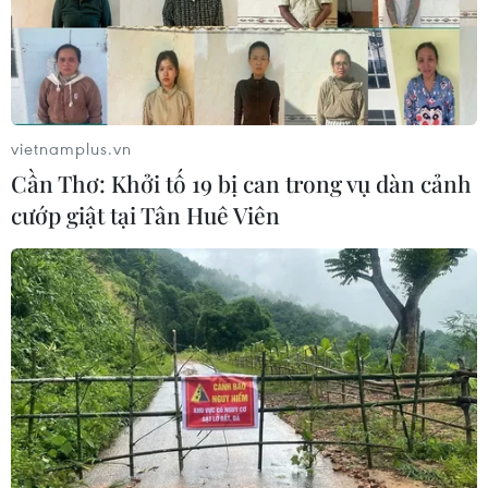
Miền Bắc giảm mưa từ đêm
nay, cuối tuần chuyển nắng nóng
07/08/2026 04:41
vietnamplus.vn
Xuất hiện áp thấp nhiệt đới trên khu
Cần Thơ: Khởi tố 19 bị can trong vụ dàn cảnh
vực vịnh Bắc Bộ
cướp giật tại Tân Huê Viên
07/08/2026 03:54
Lào Cai khẩn trương tìm kiếm 2
người mất tích do mưa lũ
07/08/2026 03:04
Khẩn trương phân luồng giao thông