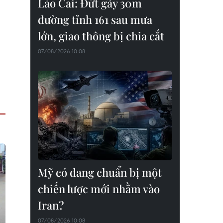
Lào Cai: Đứt gãy 30m
đường tỉnh 161 sau mưa
lớn, giao thông bị chia cắt
07/08/2026 10:08
Mỹ có đang chuẩn bị một
chiến lược mới nhằm vào
Iran?
07/08/2026 10:08