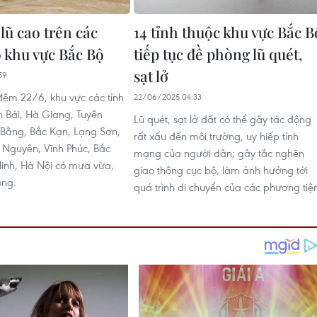
lũ cao trên các
14 tỉnh thuộc khu vực Bắc B
 khu vực Bắc Bộ
tiếp tục đề phòng lũ quét,
sạt lở
59
 đêm 22/6, khu vực các tỉnh
22/06/2025 04:33
n Bái, Hà Giang, Tuyên
Lũ quét, sạt lở đất có thể gây tác động
Bằng, Bắc Kạn, Lạng Sơn,
rất xấu đến môi trường, uy hiếp tính
i Nguyên, Vĩnh Phúc, Bắc
mạng của người dân; gây tắc nghẽn
inh, Hà Nội có mưa vừa,
giao thông cục bộ, làm ảnh hưởng tới
ông.
quá trình di chuyển của các phương tiệ