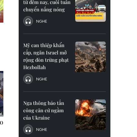
từ đêm nay, cuối tuần
chuyển nắng nóng
NGHE
Mỹ can thiệp khẩn
cấp, ngăn Israel mở
rộng đòn trừng phạt
Hezbollah
NGHE
Nga thông báo tấn
công căn cứ ngầm
của Ukraine
NGHE