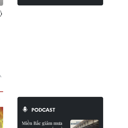
ộ
n.
PODCAST
Miền Bắc giảm mưa