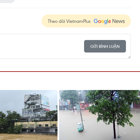
Theo dõi VietnamPlus
GỬI BÌNH LUẬN