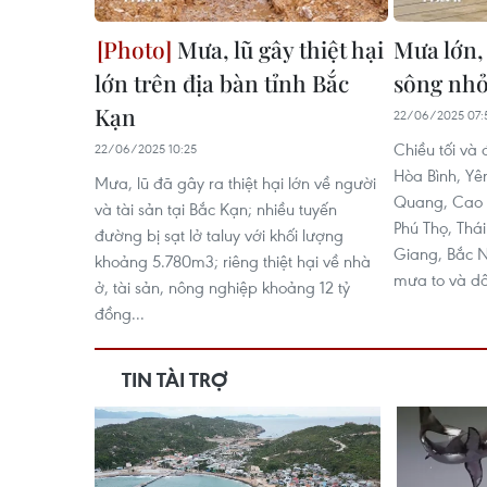
Mưa, lũ gây thiệt hại
Mưa lớn, 
lớn trên địa bàn tỉnh Bắc
sông nhỏ
Kạn
22/06/2025 07:
Chiều tối và
22/06/2025 10:25
Hòa Bình, Yê
Mưa, lũ đã gây ra thiệt hại lớn về người
Quang, Cao 
và tài sản tại Bắc Kạn; nhiều tuyến
Phú Thọ, Thá
đường bị sạt lở taluy với khối lượng
Giang, Bắc N
khoảng 5.780m3; riêng thiệt hại về nhà
mưa to và d
ở, tài sản, nông nghiệp khoảng 12 tỷ
đồng...