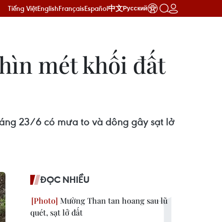
Tiếng Việt
English
Français
Español
中文
Русский
ghìn mét khối đất
 sáng 23/6 có mưa to và dông gây sạt lở
ĐỌC NHIỀU
Mường Than tan hoang sau lũ
quét, sạt lở đất