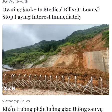
JG Wentworth
Owning $10k+ In Medical Bills Or Loans?
Stop Paying Interest Immediately
Theo Nghị quyết số 1656/NQ-UBTVQH15 ngày
16/6/2025 của Ủy ban Thường vụ Quốc hội, sau
khi sắp xếp, thành phố Hà Nội có 126 đơn vị
hành chính cấp xã, gồm 51 phường và 75 xã./.
(TTXVN/Vietnam+)
vietnamplus.vn
Khẩn trương phân luồng giao thông sau vụ