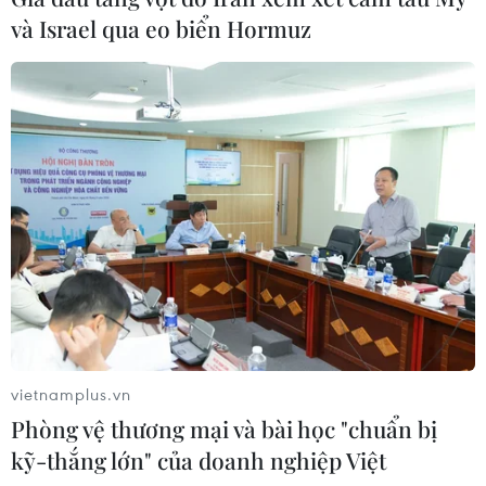
Quan hệ Đối tác chiến
và Israel qua eo biển Hormuz
lược toàn diện Việt Nam-Thái Lan
04/08/2026 23:22
Chỉ số sản xuất công
nghiệp tăng 11,4% trong 7 tháng qua
04/08/2026 23:09
Đầu tư của Việt Nam ra
nước ngoài trong 7 tháng đạt 2,36 tỷ
USD
vietnamplus.vn
04/08/2026 23:08
Phòng vệ thương mại và bài học "chuẩn bị
kỹ-thắng lớn" của doanh nghiệp Việt
Trung tâm Gốm Bát