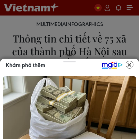
MULTIMEDIA
INFOGRAPHICS
Thông tin chi tiết về 75 xã
của thành phố Hà Nội sau
khi sắp xếp
Khám phá thêm
21/06/2025 04:04
Theo Nghị quyết số 1656/NQ-UBTVQH15 ngày
16/6/2025 của Ủy ban Thường vụ Quốc hội,
thành phố Hà Nội sau khi sắp xếp sẽ có tổng cộng
126 đơn vị hành chính gồm 51 phường và 75 xã.