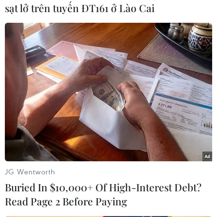
sạt lở trên tuyến ĐT161 ở Lào Cai
#Thành phố Hà Nội
#Đơn vị hành chính cấp xã
#Sắp xếp
TP. Hà Nội
JG Wentworth
Buried In $10,000+ Of High-Interest Debt?
Theo dõi VietnamPlus
Read Page 2 Before Paying