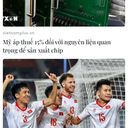
TIN CÙNG CHUYÊN MỤC
Việt Nam hướng tới trở
thành trung tâm văn hóa và sáng tạo
hàng đầu khu vực
vietnamplus.vn
06/08/2026 23:33
Mỹ áp thuế 15% đối với nguyên liệu quan
trọng để sản xuất chip
Hà Nội lần đầu tổ chức
Festival Võ thuật quốc tế tại Hoàng
Thành Thăng Long
06/08/2026 23:03
Việt Nam hướng tới làm
chủ 10 công nghệ lõi vào năm 2030
06/08/2026 04:38