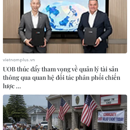
phường của Hà Nội sau khi sắp xếp
21/06/2025 01:15
Theo Nghị quyết số 1656/NQ-UBTVQH15 ngày
16/6/2025 của Ủy ban Thường vụ Quốc hội, sau khi
sắp xếp, thành phố Hà Nội có 126 đơn vị hành chính
cấp xã, gồm 51 phường và 75 xã.
vietnamplus.vn
UOB thúc đẩy tham vọng về quản lý tài sản
thông qua quan hệ đối tác phân phối chiến
lược …