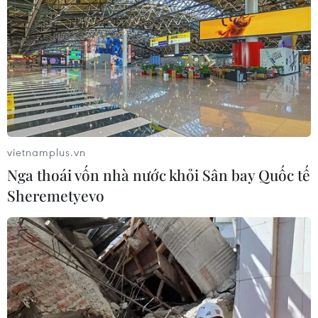
mặt hàng xuất khẩu trên 10 tỷ USD
03/08/2026 23:49
7 tháng năm 2026:
Tổng vốn đầu tư nước ngoài đăng ký
vào Việt Nam tăng 58%
03/08/2026 23:48
vietnamplus.vn
Nga thoái vốn nhà nước khỏi Sân bay Quốc tế
Lấy lợi ích và sự hài
Sheremetyevo
lòng của nhân dân làm thước đo cuối
cùng
03/08/2026 23:14
Khách quốc tế đến Việt
Nam tăng 13,8% trong 7 tháng của