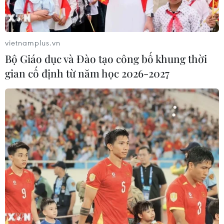
vietnamplus.vn
Bộ Giáo dục và Đào tạo công bố khung thời
gian cố định từ năm học 2026-2027
Hà Nội xử lý cơ sở “đầu độc” môi trường:
Cơ quan cấp huyện bất lực!
23/09/2016 22:22
Mặc dù Sở Tài nguyên và Môi trường Hà Nội đã có
công văn hướng dẫn Ủy ban nhân dân huyện Sóc Sơn