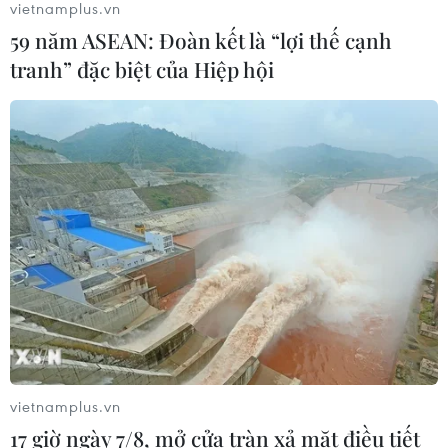
vietnamplus.vn
59 năm ASEAN: Đoàn kết là “lợi thế cạnh
Hà Nội kiểm soát chặt chẽ, minh
tranh” đặc biệt của Hiệp hội
bạch bữa ăn bán trú trước thềm năm
học mới
05/08/2026 02:01
Hưng Yên chuyển trụ sở dôi dư
thành trường học, mở rộng không
gian giáo dục
05/08/2026 01:21
Xem thêm
vietnamplus.vn
17 giờ ngày 7/8, mở cửa tràn xả mặt điều tiết