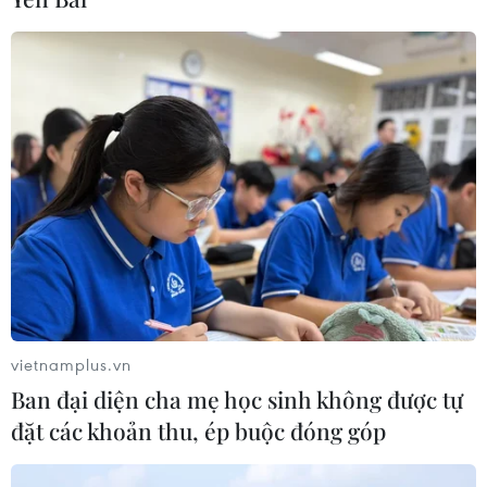
hủy bỏ giấy chứng nhận kết quả thi
đã cấp
06/08/2026 13:55
Khuyến khích các cơ sở giáo dục đại
học cạnh tranh bằng chất lượng
06/08/2026 13:41
Cần Thơ xem xét đề xuất xây dựng Tổ
hợp Giáo dục-Đào tạo 636 tỷ đồng
06/08/2026 13:24
vietnamplus.vn
Ban đại diện cha mẹ học sinh không được tự
đặt các khoản thu, ép buộc đóng góp
Cà Mau hợp nhất 4 trường cao đẳng,
tăng quy mô đào tạo nhân lực chất