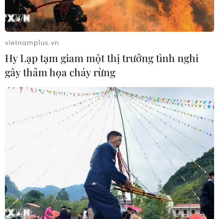
7 học sinh đội tuyển Việt Nam đoạt
huy chương tại Olympic AI quốc tế
07/08/2026 15:27
vietnamplus.vn
Hy Lạp tạm giam một thị trưởng tình nghi
gây thảm họa cháy rừng
Bảo đảm chính xác, công khai điểm
chuẩn tuyển sinh các trường quân
đội
07/08/2026 12:26
Ban đại diện cha mẹ học sinh không
được tự đặt các khoản thu, ép buộc
đóng góp
07/08/2026 10:30