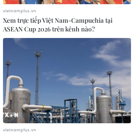
chỉ đạo xử lý dứt điểm các công trình vi phạm từ năm
vietnamplus.vn
2015, nhưng đến nay vẫn “trơ gan cùng tuế nguyệt.”
Xem trực tiếp Việt Nam-Campuchia tại
ASEAN Cup 2026 trên kênh nào?
Người lao động thắng kiện doanh nghiệp
vietnamplus.vn