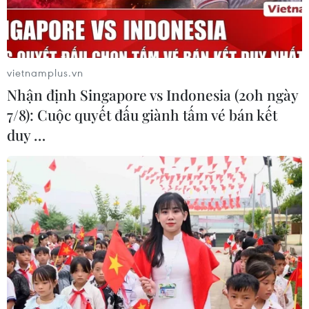
vietnamplus.vn
Nhận định Singapore vs Indonesia (20h ngày
7/8): Cuộc quyết đấu giành tấm vé bán kết
duy …
Công ty AZ vẫn làm bảo vệ ở Bệnh viện Nhi
Trung ương đến hết tháng 7
11/07/2016 08:56
Phó giáo sư Lê Thanh Hải - Giám đốc Bệnh viện Nhi
Trung ương cho biết, hết tháng Bảy, hợp đồng bảo vệ
với Công ty AZ sẽ hết hiệu lực, khi đó bệnh viện sẽ
chấm dứt hợp đồng với công ty này.