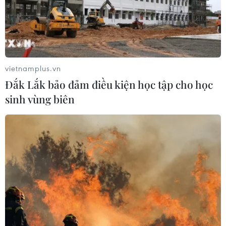
vietnamplus.vn
Đắk Lắk bảo đảm điều kiện học tập cho học
sinh vùng biên
TIN CÙNG CHUYÊN MỤC