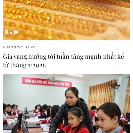
05/08/2026 14:59
Chính sách khuyến khích doanh
nghiệp tham gia hoạt động giáo dục
nghề nghiệp
vietnamplus.vn
05/08/2026 14:58
Giá vàng hướng tới tuần tăng mạnh nhất kể
từ tháng 1/2026
Thực hiện các nhiệm vụ trọng tâm
trong năm học 2026-2027
05/08/2026 13:13
Thi lại ở Tuyên Quang: Thí
sinh vẫn được xét tuyển đại học theo
nguyện vọng đã đăng ký