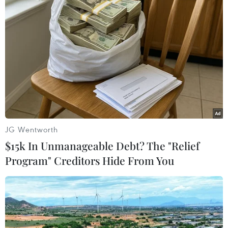
TIN LIÊN QUAN
JG Wentworth
$15k In Unmanageable Debt? The "Relief
Program" Creditors Hide From You