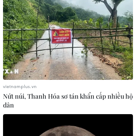
vietnamplus.vn
Nứt núi, Thanh Hóa sơ tán khẩn cấp nhiều hộ
dân