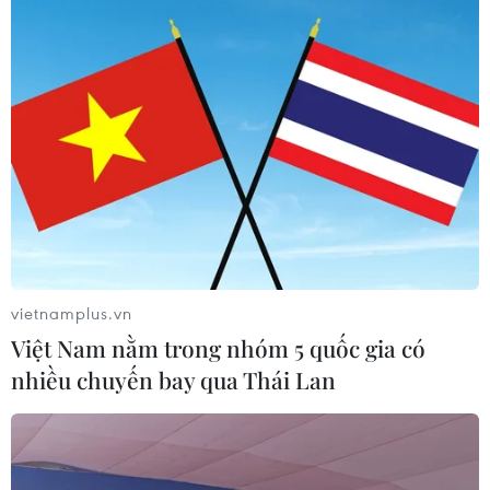
Tổng Biên tập: TRẦN TIẾN DUẨN
Phó Tổng Biên tập: NGUYỄN THỊ TÁM, KHÚC THANH
THỦY
Sở hữu trí tuệ
Quy định sử dụng
RSS
Hỗ trợ
Ngôn ngữ
TTXVN
Dịch vụ tin
Quảng cáo
vietnamplus.vn
Liên hệ
Việt Nam nằm trong nhóm 5 quốc gia có
nhiều chuyến bay qua Thái Lan
Giấy phép số: 1374/GP-BTTTT do Bộ Thông tin và Truyền thông
cấp ngày 11/9/2008.
Quảng cáo: Phó TBT Nguyễn Thị Tám: 093.5958688, Email: