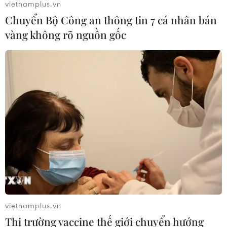
vietnamplus.vn
Chuyển Bộ Công an thông tin 7 cá nhân bán
vàng không rõ nguồn gốc
TIN CÙNG CHUYÊN MỤC
Olympic Trí tuệ nhân
vietnamplus.vn
tạo quốc tế 2026: 7/8 học sinh Việt
Thị trường vaccine thế giới chuyển hướng