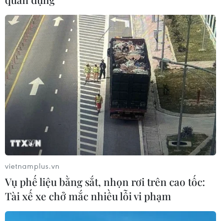
Việc tổ chức thi lại trên cơ sở kết quả
điều tra
05/08/2026 04:39
Bộ GD-ĐT tạm dừng xét tuyển đại
học với các thí sinh chuyên Tuyên
Quang
05/08/2026 03:16
Xem thêm
vietnamplus.vn
Vụ phế liệu bằng sắt, nhọn rơi trên cao tốc:
Tài xế xe chở mắc nhiều lỗi vi phạm
CƠ QUAN CHỦ QUẢN: THÔNG TẤN XÃ VIỆT NAM