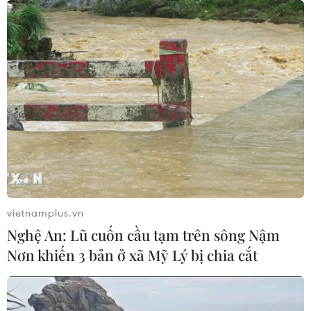
07/08/2026 23:54
7 học sinh đội tuyển Việt Nam đoạt
huy chương tại Olympic AI quốc tế
07/08/2026 15:27
Bảo đảm chính xác, công khai điểm
chuẩn tuyển sinh các trường quân
đội
vietnamplus.vn
07/08/2026 12:26
Nghệ An: Lũ cuốn cầu tạm trên sông Nậm
Nơn khiến 3 bản ở xã Mỹ Lý bị chia cắt
Ban đại diện cha mẹ học sinh không
được tự đặt các khoản thu, ép buộc
đóng góp