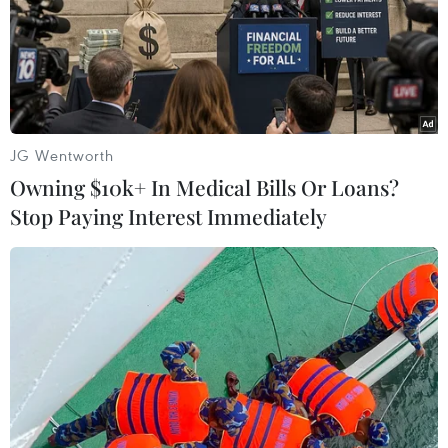
JG Wentworth
Owning $10k+ In Medical Bills Or Loans?
Stop Paying Interest Immediately
#sách giáo khoa
#sách Cánh Diều
#tập huấn giáo viên
#Bộ Giáo dục và Đào tạo
Theo dõi VietnamPlus