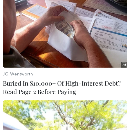
chọn, tài liệu hướng dẫn sách giáo khoa, các
video bài học minh họa; học liệu điện tử Cánh
Diều….
Thứ trưởng Nguyễn Hữu Độ cho hay sau khi tập
huấn, các báo cáo viên được về các địa phương
để tập huấn trực tiếp cho giáo viên.
Tuy nhiên, Thứ trưởng Bộ Giáo dục và Đào tạo
cũng cho biết do số lượng báo cáo viên không
JG Wentworth
nhiều trong khi cả nước có 63 tỉnh thành, vì vậy,
Buried In $10,000+ Of High-Interest Debt?
việc tập huấn có thể kết hợp giữa trực tiếp và
Read Page 2 Before Paying
trực tuyến. Trong đó, các giáo viên có thể dự tập
huấn trực tuyến để nghe hướng dẫn từ các báo
cáo viên và sẽ được trực tiếp hỗ trợ trong thực
hành bởi đội ngũ giáo viên cốt cán.