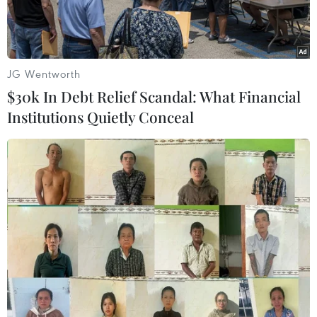
JG Wentworth
$30k In Debt Relief Scandal: What Financial
Institutions Quietly Conceal
Thứ trưởng Bộ Giáo dục và Đào tạo Nguyễn Hữu Độ phát biểu
tại hội nghị. (Ảnh: PV/Vietnam+)
Tập huấn là rất quan trọng và nhận thức của
giáo viên là yếu tố quyết định thành công của
chương trình đổi mới này nên chúng tôi làm rất