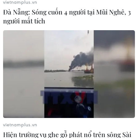
vietnamplus.vn
Đà Nẵng: Sóng cuốn 4 người tại Mũi Nghê, 3
người mất tích
Sớm áp dụng chính sách học phí theo
hướng tính đúng, tính đủ
15/05/2023 08:56
Bộ Giáo dục và Đào tạo cần đánh giá một cách căn cơ,
tổng thể, toàn diện để đề xuất chính sách, lộ trình thu
học phí đối với giáo dục mầm non, giáo dục phổ thông
phù hợp với khả năng chi trả của dân.
vietnamplus.vn
Hiện trường vụ ghe gỗ phát nổ trên sông Sài