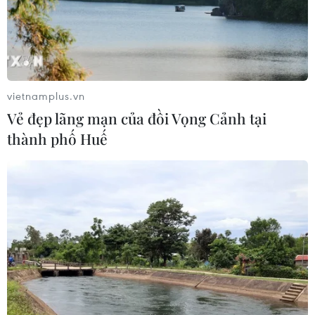
Cà Mau hợp nhất 4 trường cao đẳng,
tăng quy mô đào tạo nhân lực chất
lượng cao
06/08/2026 11:43
vietnamplus.vn
Vẻ đẹp lãng mạn của đồi Vọng Cảnh tại
Các trường đại học sẽ xét tuyển thí
thành phố Huế
sinh Trường THTP chuyên Tuyên
Quang không vi phạm quy chế
06/08/2026 09:44
Toàn cảnh vụ sai phạm điểm
thi trường THPT chuyên Tuyên
Quang
06/08/2026 09:04