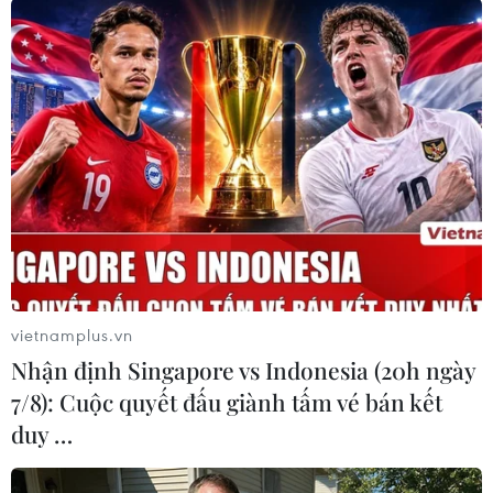
vietnamplus.vn
#Cháy rừng phòng hộ
#Cháy rừng
Nhận định Singapore vs Indonesia (20h ngày
#Nắng nóng gay gắt
#Đồn Biên phòng Phong Hải
7/8): Cuộc quyết đấu giành tấm vé bán kết
TP. Huế
duy …