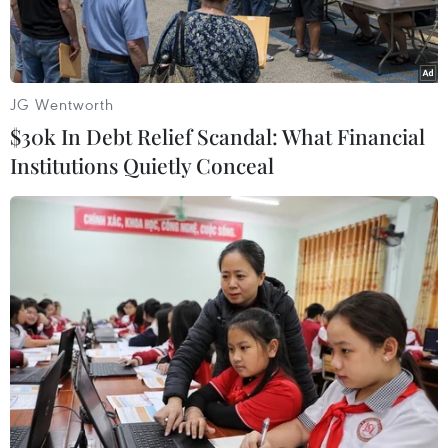
khi tình trạng nắng nóng gay gắt, nhiệt độ không
khí tăng cao vẫn còn kéo dài trên địa bàn tỉnh.
JG Wentworth
$30k In Debt Relief Scandal: What Financial
Institutions Quietly Conceal
Lực lượng chức năng tham gia dập tắt đám cháy. (Ảnh: TTXVN
phát)
Chiều 14/8, Đồn Biên phòng Phong Hải, Bộ đội