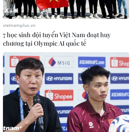
tải điện.
vietnamplus.vn
7 học sinh đội tuyển Việt Nam đoạt huy
chương tại Olympic AI quốc tế
Cháy rừng đặc dụng ở Nghĩa trang thành
phố Huế, nghi do đốt vàng mã