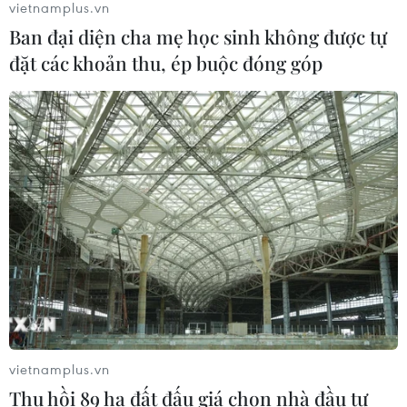
vietnamplus.vn
Phó Tổng Biên tập: NGUYỄN THỊ TÁM, KHÚC THANH
Ban đại diện cha mẹ học sinh không được tự
THỦY
đặt các khoản thu, ép buộc đóng góp
Sở hữu trí tuệ
Quy định sử dụng
RSS
Hỗ trợ
Ngôn ngữ
TTXVN
Dịch vụ tin
Quảng cáo
Liên hệ
Giấy phép số: 1374/GP-BTTTT do Bộ Thông tin và Truyền thông
cấp ngày 11/9/2008.
vietnamplus.vn
Quảng cáo: Phó TBT Nguyễn Thị Tám: 093.5958688, Email:
tamvna@gmail.com
Thu hồi 89 ha đất đấu giá chọn nhà đầu tư