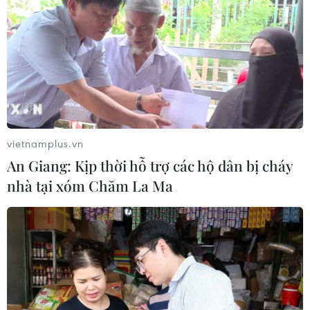
Kế hoạch hành động phòng, chống
bão, lũ, thiên tai cực đoan và biến đổi
khí hậu
06/08/2026 23:00
Mưa lớn gây ngập lụt, chia cắt nhiều
khu vực ở Nghệ An
vietnamplus.vn
06/08/2026 13:06
An Giang: Kịp thời hỗ trợ các hộ dân bị cháy
nhà tại xóm Chăm La Ma
Đắk Lắk truy quét, xử lý tình trạng
phá rừng, lấn chiếm đất rừng
06/08/2026 12:36