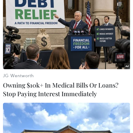
Theo dõi VietnamPlus
TIN LIÊN QUAN
JG Wentworth
Owning $10k+ In Medical Bills Or Loans?
Stop Paying Interest Immediately