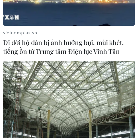
vietnamplus.vn
Di dời hộ dân bị ảnh hưởng bụi, mùi khét,
tiếng ồn từ Trung tâm Điện lực Vĩnh Tân
Triển lãm mỹ thuật-nhiếp ảnh về học tập
và làm theo Bác Hồ
06/02/2015 08:28
Triển lãm các tác phẩm mỹ thuật-nhiếp ảnh với chủ đề
"Học tập và làm theo tấm gương đạo đức Hồ Chí Minh"