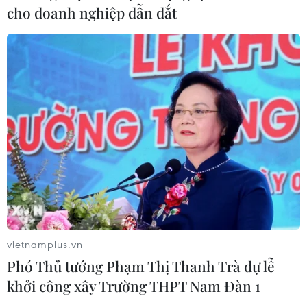
cho doanh nghiệp dẫn dắt
Hà Nội: 'Đánh thức' di sản văn hóa,
mở đường cho sáng tạo
06/08/2026 04:25
Quảng Trị bảo tồn di tích và hệ thống
mạch nước ngầm ở 14 giếng cổ xã
Cồn Tiên
06/08/2026 03:01
Phát động Cuộc thi Sáng tạo Video
2026 cho công dân Pháp ngữ
vietnamplus.vn
06/08/2026 02:29
Phó Thủ tướng Phạm Thị Thanh Trà dự lễ
khởi công xây Trường THPT Nam Đàn 1