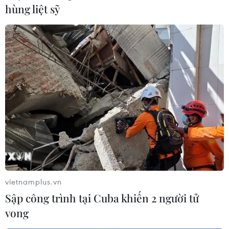
hùng liệt sỹ
vietnamplus.vn
Sập công trình tại Cuba khiến 2 người tử
vong