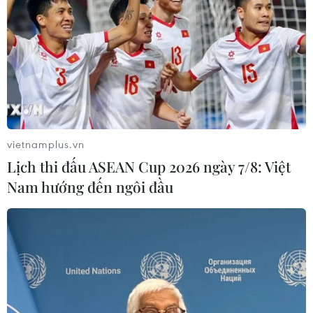
vietnamplus.vn
Lịch thi đấu ASEAN Cup 2026 ngày 7/8: Việt
Nam hướng đến ngôi đầu
TIN CÙNG CHUYÊN MỤC
Nhịp điệu Samulnori vang
dội, Áo dài - Hanbok 'khoe sắc' bên
sông Hàn