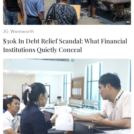
JG Wentworth
$30k In Debt Relief Scandal: What Financial
Institutions Quietly Conceal
Ảnh minh họa. (Nguồn: TTXVN)
Triển lãm các tác phẩm mỹ thuật kích thước
nhỏ đã khai mạc ngày 11/2, tại Hà Nội.