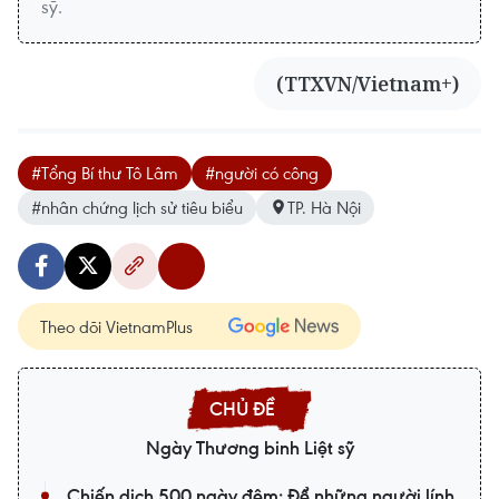
sỹ.
(TTXVN/Vietnam+)
#Tổng Bí thư Tô Lâm
#người có công
#nhân chứng lịch sử tiêu biểu
TP. Hà Nội
Theo dõi VietnamPlus
Ngày Thương binh Liệt sỹ
Chiến dịch 500 ngày đêm: Để những người lính