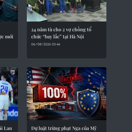
24 năm tù cho 2 vợ chồng tổ
ợc mới
chức “bay lắc” tại Hà Nội
06/08/2026 03:46
ái Lan
Dự luật trừng phạt Nga của Mỹ