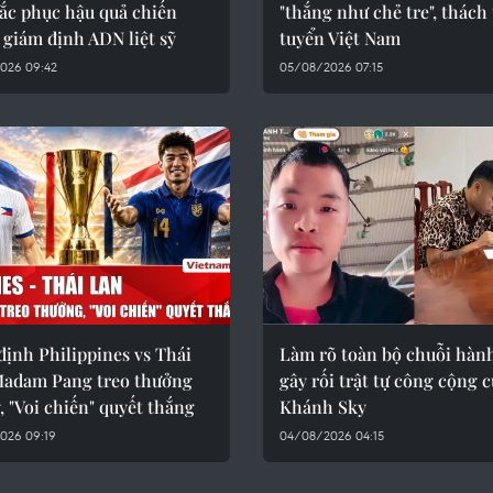
ắc phục hậu quả chiến
"thắng như chẻ tre", thách
 giám định ADN liệt sỹ
tuyển Việt Nam
026 09:42
05/08/2026 07:15
ịnh Philippines vs Thái
Làm rõ toàn bộ chuỗi hành
Madam Pang treo thưởng
gây rối trật tự công cộng 
ỷ, "Voi chiến" quyết thắng
Khánh Sky
026 09:19
04/08/2026 04:15