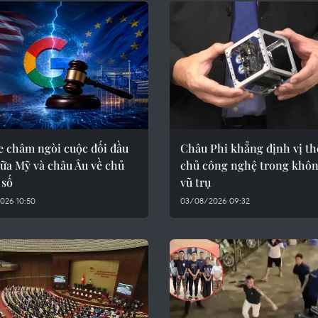
e châm ngòi cuộc đối đầu
Châu Phi khẳng định vị th
ữa Mỹ và châu Âu về chủ
chủ công nghệ trong khôn
 số
vũ trụ
026 10:50
03/08/2026 09:32