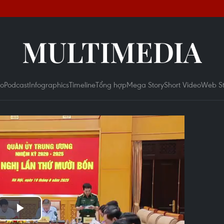
MULTIMEDIA
eo
Podcast
Infographics
Timeline
Tổng hợp
Mega Story
Short Video
Web St
Play