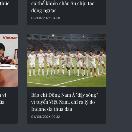
 thức
có thể khiến châu Âu chịu tác
động ngược
05/08/2026 04:58
 vi
Báo chí Đông Nam Á "dậy sóng"
của
vì tuyển Việt Nam, chỉ ra lý do
Indonesia thua đau
04/08/2026 02:32