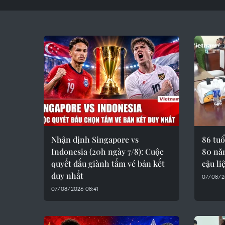
Nhận định Singapore vs
86 tuổ
Indonesia (20h ngày 7/8): Cuộc
80 nă
quyết đấu giành tấm vé bán kết
cậu liệ
duy nhất
07/08/2
07/08/2026 08:41