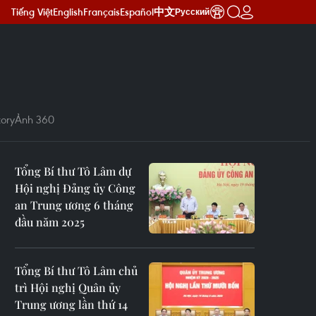
Tiếng Việt
English
Français
Español
中文
Русский
ory
Ảnh 360
Tổng Bí thư Tô Lâm dự
Hội nghị Đảng ủy Công
an Trung ương 6 tháng
đầu năm 2025
Tổng Bí thư Tô Lâm chủ
trì Hội nghị Quân ủy
Trung ương lần thứ 14