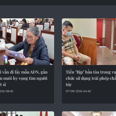
i vẫn đi lấy mẫu ADN, gần
Tiến "Bịp" hầu tòa trong vụ
m nuôi hy vọng tìm người
chức sử dụng trái phép ch
t sĩ
túy
026 08:40
07/08/2026 04:40