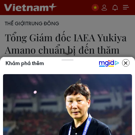
THẾ GIỚI
TRUNG ĐÔNG
Tổng Giám đốc IAEA Yukiya
Amano chuẩn bị đến thăm
Iran
Khám phá thêm
16/12/2016 23:06
Tổng Giám đốc cơ quan IAEA Yukiya Amano sẽ
đến Iran ngày 18/12 để thảo luận về việc Tehran
thực thi các thỏa thuận với Nhóm P5+1 (gồm Mỹ,
Anh, Pháp, Nga, Trung Quốc và Đức).