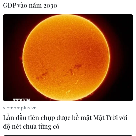
GDP vào năm 2030
#Năng lượng hạt nhân
#Tổng Giám đốc IAEA
#Iran
#Nhóm P5+1
#Thỏa thuận hạt nhân Iran
Iran
vietnamplus.vn
Lần đầu tiên chụp được bề mặt Mặt Trời với
độ nét chưa từng có
Theo dõi VietnamPlus