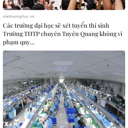
biết ông muốn làm việc với Tổng thống đắc cử Mỹ
Donald Trump để hủy bỏ thỏa thuận hạt nhân Iran.
vietnamplus.vn
Các trường đại học sẽ xét tuyển thí sinh
Trường THTP chuyên Tuyên Quang không vi
phạm quy…
Iran tái khởi động việc chế tạo tàu quân sự
nhằm đáp trả Mỹ