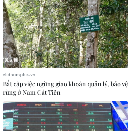
Iran cảnh báo Mỹ về nguy cơ đổ vỡ thỏa
thuận hạt nhân lịch sử
21/11/2016 23:33
Bộ Ngoại giao Iran cho rằng chính quyền sắp tới của
Mỹ sẽ khó có thể phá vỡ thỏa thuận hạt nhân lịch sử
giữa Iran với Nhóm P5+1, nhưng vẫn khẳng định Iran sẽ
chuẩn bị các kế hoạch dự phòng.
vietnamplus.vn
Bất cập việc ngừng giao khoán quản lý, bảo vệ
rừng ở Nam Cát Tiên