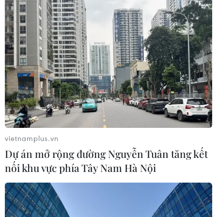
Iran đề xuất thành lập liên minh an
ninh giữa các nước Hồi giáo trong
khu vực
04/08/2026 03:21
Iran ra điều kiện gì với Mỹ
trước khi mở lại Eo biển Hormuz?
03/08/2026 16:12
vietnamplus.vn
Dự án mở rộng đường Nguyễn Tuân tăng kết
nối khu vực phía Tây Nam Hà Nội
Iran tuyên bố chưa đạt đủ điều kiện
để mở lại eo biển Hormuz
03/08/2026 15:59