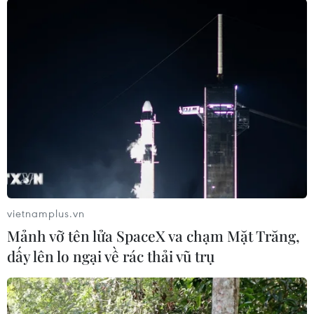
TIN LIÊN QUAN
vietnamplus.vn
Mảnh vỡ tên lửa SpaceX va chạm Mặt Trăng,
dấy lên lo ngại về rác thải vũ trụ