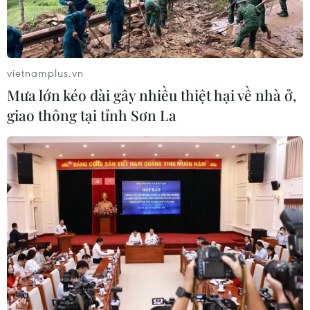
vietnamplus.vn
Mưa lớn kéo dài gây nhiều thiệt hại về nhà ở,
giao thông tại tỉnh Sơn La
Israel bóng gió 5 cách để ông Trump hủy
thỏa thuận hạt nhân với Iran
11/12/2016 23:33
Ngày 11/12, Thủ tướng Israel Benjamin Netanyahu cho