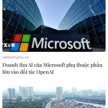
Làn sóng người Israel di cư ra nước
ngoài vẫn ở mức kỷ lục
03/08/2026 11:32
Tín hiệu tích cực đối với tiến trình
phục hồi kinh tế của Syria
vietnamplus.vn
03/08/2026 07:22
Doanh thu AI của Microsoft phụ thuộc phần
lớn vào đối tác OpenAI
Tổng thống Mỹ: Các bên đạt bước
tiến hướng tới chấm dứt xung đột với
Iran
03/08/2026 06:24