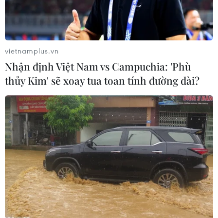
vietnamplus.vn
Nhận định Việt Nam vs Campuchia: 'Phù
thủy Kim' sẽ xoay tua toan tính đường dài?
Tổng Giám đốc IAEA Yukiya Amano. (Ảnh: THX/TTXVN)
Ngày 16/12, Cơ quan Năng lượng Nguyên tử
Quốc tế (IAEA) thông báo Tổng Giám đốc cơ
quan này Yukiya Amano sẽ đến Iran vào ngày
18/12 để thảo luận về việc Tehran thực thi các
thỏa thuận với Nhóm P5+1 (gồm Mỹ, Anh, Pháp,