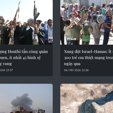
ượng Houthi tấn công quân
Xung đột Israel-Hamas: Ít
men, ít nhất 45 binh sỹ
300 trẻ em thiệt mạng tro
g vong
ngày qua
026 23:57
06/08/2026 22:56