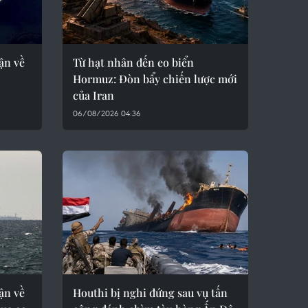
ận về
Từ hạt nhân đến eo biển
Hormuz: Đòn bẩy chiến lược mới
của Iran
06/08/2026 04:36
ận về
Houthi bị nghi đứng sau vụ tấn