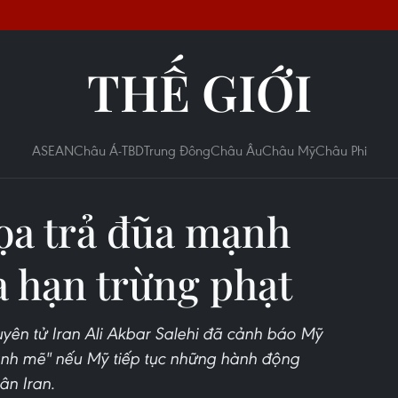
THẾ GIỚI
ASEAN
Châu Á-TBD
Trung Đông
Châu Âu
Châu Mỹ
Châu Phi
dọa trả đũa mạnh
 hạn trừng phạt
ên tử Iran Ali Akbar Salehi đã cảnh báo Mỹ
ạnh mẽ" nếu Mỹ tiếp tục những hành động
ân Iran.