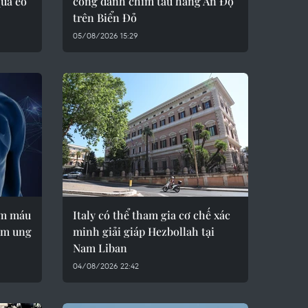
qua eo
công đánh chìm tàu hàng Ấn Độ
trên Biển Đỏ
05/08/2026 15:29
iệm máu
Italy có thể tham gia cơ chế xác
ớm ung
minh giải giáp Hezbollah tại
Nam Liban
04/08/2026 22:42