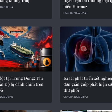
hàng không Iraq
tuyến vận tải thương mại 
biển Hormuz
026 03:34
05/08/2026 22:43
đột tại Trung Đông: Tàu
Israel phát triển xét ngh
Ấn Độ bị đánh chìm trên
đơn giản giúp phát hiện s
Đỏ
thư phổi
026 04:40
05/08/2026 03:42