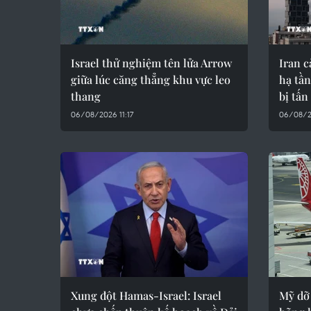
Israel thử nghiệm tên lửa Arrow
Iran 
giữa lúc căng thẳng khu vực leo
hạ tầ
thang
bị tấn
06/08/2026 11:17
06/08/2
Xung đột Hamas-Israel: Israel
Mỹ dỡ 