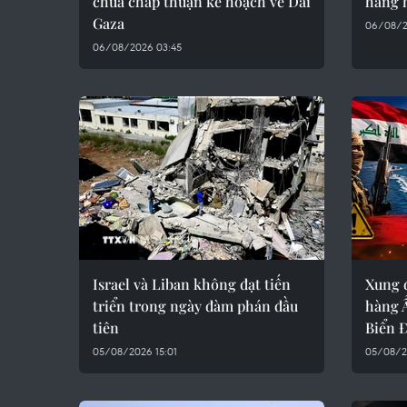
chưa chấp thuận kế hoạch về Dải
hãng 
Gaza
06/08/2
06/08/2026 03:45
Israel và Liban không đạt tiến
Xung 
triển trong ngày đàm phán đầu
hàng 
tiên
Biển 
05/08/2026 15:01
05/08/2