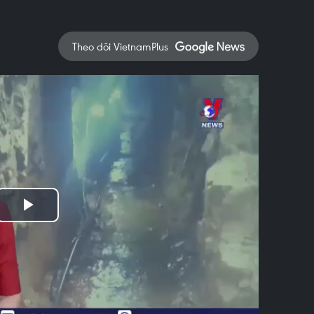
Theo dõi VietnamPlus
Play
Video