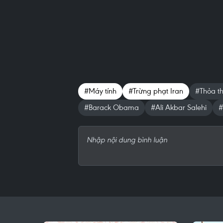
#Máy tính
#Trừng phạt Iran
#Thỏa t
#Barack Obama
#Ali Akbar Salehi
#