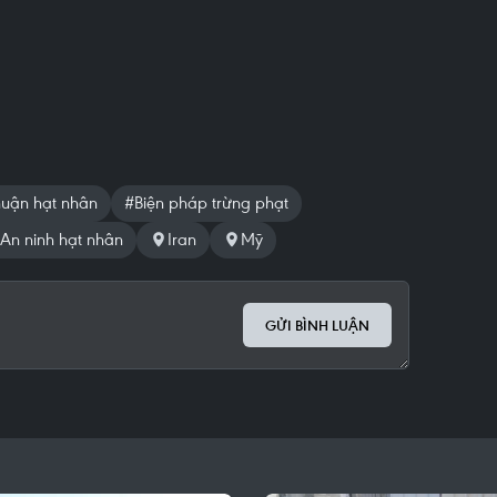
huận hạt nhân
#Biện pháp trừng phạt
An ninh hạt nhân
Iran
Mỹ
GỬI BÌNH LUẬN