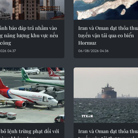
cảnh báo đáp trả nhằm vào
Iran và Oman đạt thỏa thu
ng năng lượng khu vực nếu
tuyến vận tải qua eo biển
 công
Hormuz
026 04:37
06/08/2026 04:36
bỏ lệnh trừng phạt đối với
Iran và Oman đạt thỏa thu