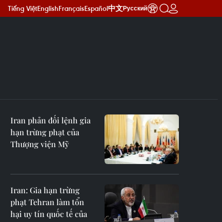
Tiếng Việt
English
Français
Español
中文
Русский
Iran phản đối lệnh gia
hạn trừng phạt của
Thượng viện Mỹ
Iran: Gia hạn trừng
phạt Tehran làm tổn
hại uy tín quốc tế của