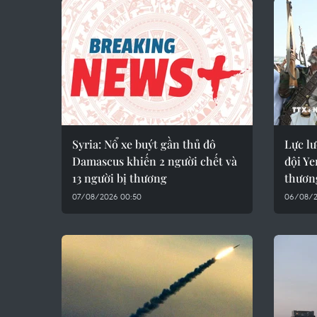
Syria: Nổ xe buýt gần thủ đô
Lực l
Damascus khiến 2 người chết và
đội Ye
13 người bị thương
thươn
07/08/2026 00:50
06/08/2