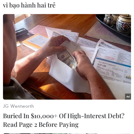
vi bạo hành hai trẻ
#Mỹ
#Afghanistan
#Barack Obama
#NATO
Afghanistan
Mỹ
JG Wentworth
Buried In $10,000+ Of High-Interest Debt?
Read Page 2 Before Paying
Theo dõi VietnamPlus