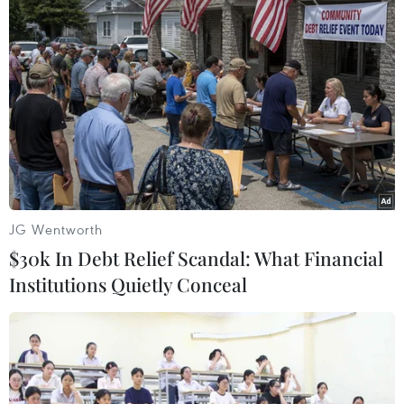
Chuyên gia Canada đánh giá cao bản
lĩnh đối ngoại của Việt Nam
07/08/2026 03:49
Venezuela khởi động đàm phán về
tiến trình chuyển giao chính trị
07/08/2026 02:58
JG Wentworth
$30k In Debt Relief Scandal: What Financial
Institutions Quietly Conceal
Sập công trình tại Cuba khiến 2
người tử vong
07/08/2026 01:48