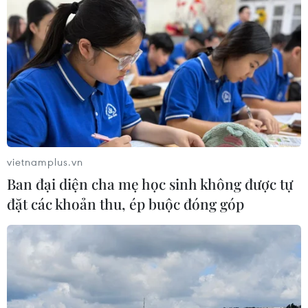
Xem thêm
CƠ QUAN CHỦ QUẢN: THÔNG TẤN XÃ VIỆT NAM
vietnamplus.vn
Tổng Biên tập: TRẦN TIẾN DUẨN
Ban đại diện cha mẹ học sinh không được tự
Phó Tổng Biên tập: NGUYỄN THỊ TÁM, KHÚC THANH
đặt các khoản thu, ép buộc đóng góp
THỦY
Sở hữu trí tuệ
Quy định sử dụng
RSS
Hỗ trợ
Ngôn ngữ
TTXVN