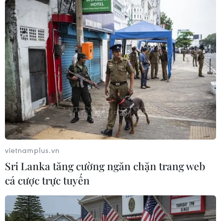
TIN CÙNG CHUYÊN MỤC
Tổng thống Mỹ Donald Trump nói
còn quá sớm để bàn về người kế
nhiệm
07/08/2026 06:29
vietnamplus.vn
Sri Lanka tăng cường ngăn chặn trang web
Meta bồi thường gần 600 triệu USD
cá cược trực tuyến
vì gây tổn hại sức khỏe tâm thần trẻ
em
07/08/2026 04:28