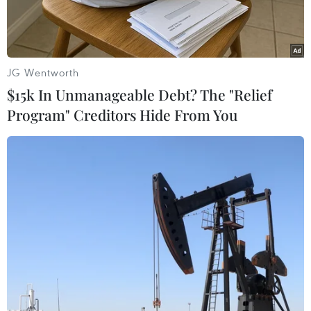
Hiệp ước Bắc Đại Tây Dương (NATO) tại
Afghanistan, Tướng David Petraeus, để thảo
luận về các nỗ lực quân sự do Mỹ đứng đầu tại
nướcnày.
JG Wentworth
$15k In Unmanageable Debt? The "Relief
Thông báo của Nhà Trắng cho biết cuộc họp
Program" Creditors Hide From You
nhằm thảo luận những sách lược
màWashington đang triển khai tại chiến trường
Nam Á này.
Trong đó đánhgiá hiệu quả của việc tăng quân,
sự tiến bộ của Lực lượng An ninh quốc
giaAfghanistan và tuyên bố sắp tới của Tổng
thống nước này HamidKarzai, dự kiến đưa ra
ngày 21/3 tới, về việc bắt đầu chuyển giao vai
trò đảmbảo an ninh cho chính quyền