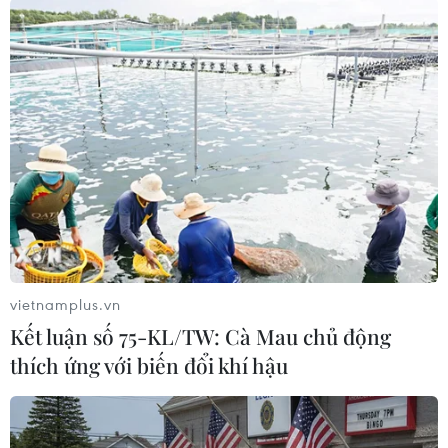
có thể ảnh hưởng tới khả năng đăng cai của
Brazil, TổngThư ký Liên đoàn Bóng đá Thế giới
(FIFA) Jerome Valcke)ngày 21/6 khẳng định
World Cup 2014 sẽ vẫn diễn ra tại Brazil như
kếhoạch bất luận điều gì xảy ra./.
(TTXVN)
vietnamplus.vn
Kết luận số 75-KL/TW: Cà Mau chủ động
thích ứng với biến đổi khí hậu