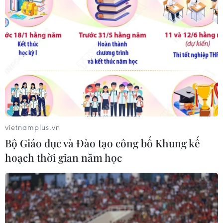
Mỹ hoàn trả khoảng 100 tỷ USD thuế
quan sau phán quyết của Tòa án Tối
cao
05/08/2026 22:58
Tổng Bí thư, Chủ tịch nước tiếp Tư
lệnh Bộ Chỉ huy Thái Bình Dương
Hoa Kỳ
vietnamplus.vn
05/08/2026 12:29
Bộ Giáo dục và Đào tạo công bố Khung kế
hoạch thời gian năm học
Mỹ truy tố đối tượng bị bắt tại sân
golf của Tổng thống Trump
05/08/2026 06:57