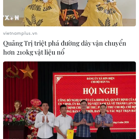
Tổng Biên tập: TRẦN TIẾN DUẨN
Phó Tổng Biên tập: NGUYỄN THỊ TÁM, KHÚC THANH
THỦY
vietnamplus.vn
Quảng Trị triệt phá đường dây vận chuyển
Sở hữu trí tuệ
Quy định sử dụng
hơn 210kg vật liệu nổ
RSS
Hỗ trợ
Ngôn ngữ
TTXVN
Dịch vụ tin
Quảng cáo
Liên hệ
Giấy phép số: 1374/GP-BTTTT do Bộ Thông tin và Truyền thông
cấp ngày 11/9/2008.
Quảng cáo: Phó TBT Nguyễn Thị Tám: 093.5958688, Email: