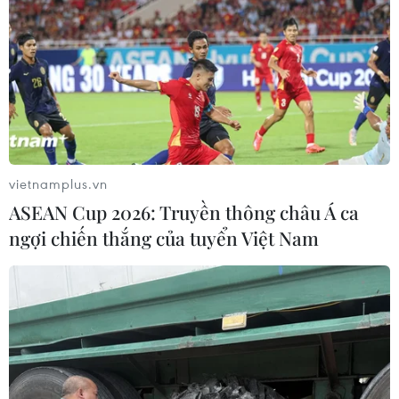
Mỹ cấm xuất khẩu vật liệu pin tái chế
và phế liệu vonfram trong một năm
05/08/2026 06:53
Brazil hạ cấp quan hệ với Argentina,
căng thẳng ngoại giao với Mỹ
vietnamplus.vn
05/08/2026 03:55
ASEAN Cup 2026: Truyền thông châu Á ca
ngợi chiến thắng của tuyển Việt Nam
Mỹ dự chi thêm 1,4 tỷ USD cho hoạt
động của Vệ binh Quốc gia
05/08/2026 03:26