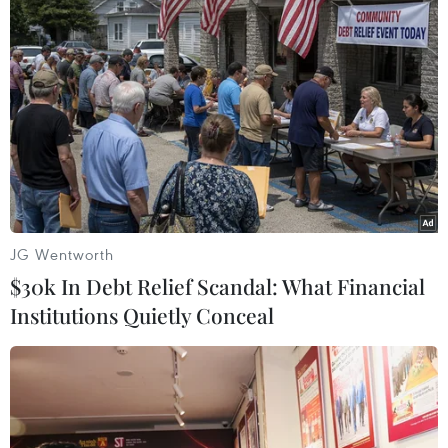
#Tổng thống Brazil
#Dilma Rousseff
#Biểu tình
#World Cup 2014
Brazil
Pháp
Theo dõi VietnamPlus
JG Wentworth
$30k In Debt Relief Scandal: What Financial
Institutions Quietly Conceal
TIN CÙNG CHUYÊN MỤC