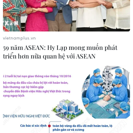
vietnamplus.vn
59 năm ASEAN: Hy Lạp mong muốn phát
triển hơn nữa quan hệ với ASEAN
TIN CÙNG CHUYÊN MỤC
Mỹ có đang chuẩn bị một
chiến lược mới nhằm vào Iran?
07/08/2026 10:08
Mỹ can thiệp khẩn cấp, ngăn