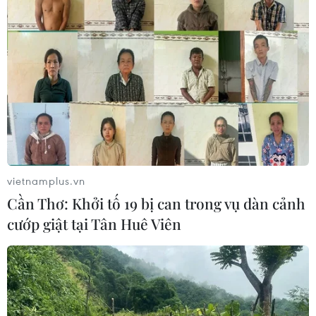
05/08/2026 03:42
Italy có thể tham gia cơ chế xác minh
giải giáp Hezbollah tại Nam Liban
04/08/2026 22:42
Iran-Oman đàm phán thiết lập tuyến
hàng hải mới qua eo biển Hormuz
vietnamplus.vn
04/08/2026 22:42
Cần Thơ: Khởi tố 19 bị can trong vụ dàn cảnh
cướp giật tại Tân Huê Viên
Cố vấn quân sự Iran tiết lộ
sốc, tuyên bố hàng trăm binh sĩ Mỹ
đã thiệt mạng
04/08/2026 15:51