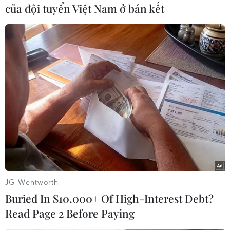
của đội tuyển Việt Nam ở bán kết
#Tổng thống Mỹ
#Donald Trump
#Lệnh trừng phạt bổ sung
#Bắn hạ máy bay
#Mỹ-Iran
Iran
Mỹ
Theo dõi VietnamPlus
JG Wentworth
Buried In $10,000+ Of High-Interest Debt?
Read Page 2 Before Paying