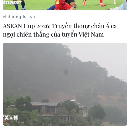
vietnamplus.vn
ASEAN Cup 2026: Truyền thông châu Á ca
ngợi chiến thắng của tuyển Việt Nam
Iran xử tử một cựu nhân viên Bộ Quốc
phòng vì làm gián điệp cho Mỹ
22/06/2019 14:39
Giới chức Iran vừa xử tử Jalal Haji Zuwar, một nhân viên
từng làm việc cho Bộ Quốc phòng nước này, vì tội làm
gián điệp cho Mỹ.