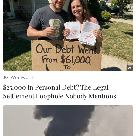
đối thoại giữa các bên liên quan là cách tốt nhất để
giảm căng thẳng và tránh bất kỳ sự leo thang nào.
JG Wentworth
$25,000 In Personal Debt? The Legal
Settlement Loophole Nobody Mentions
Iran tuyên bố không phận của nước này an
toàn tuyệt đối