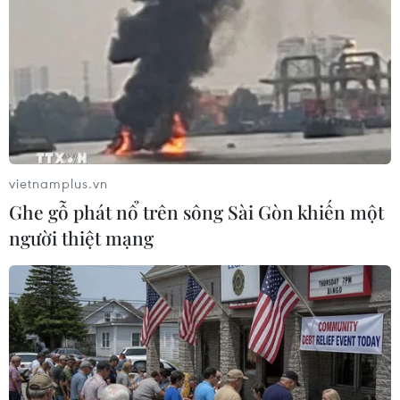
22/06/2019 11:18
Tổ chức hàng không dân dụng Iran ra tuyên bố khẳng
định về độ an toàn tuyệt đối của không phận đối với
mọi máy bay của các hãng hàng không bay trên vùng
trời nước này.
vietnamplus.vn
Ghe gỗ phát nổ trên sông Sài Gòn khiến một
người thiệt mạng