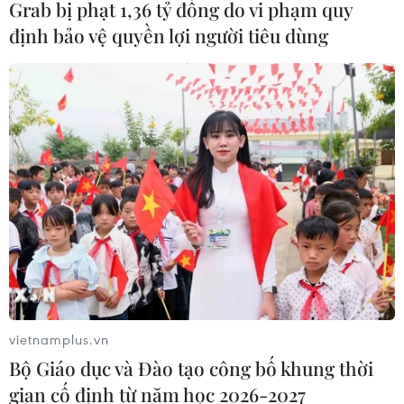
Grab bị phạt 1,36 tỷ đồng do vi phạm quy
công
định bảo vệ quyền lợi người tiêu dùng
06/08/2026 04:37
Iran và Oman đạt thỏa thuận về
tuyến vận tải qua eo biển Hormuz
06/08/2026 04:36
Từ hạt nhân đến eo biển
Hormuz: Đòn bẩy chiến lược mới của
Iran
06/08/2026 04:36
vietnamplus.vn
Bộ Giáo dục và Đào tạo công bố khung thời
Xung đột Hamas-Israel: Israel chưa
chấp thuận kế hoạch về Dải Gaza
gian cố định từ năm học 2026-2027