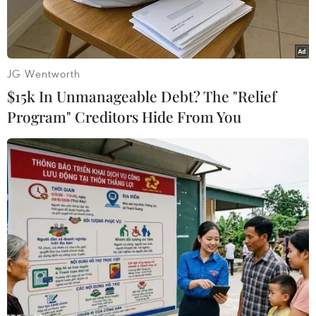
JG Wentworth
$15k In Unmanageable Debt? The "Relief
Program" Creditors Hide From You
(Nguồn: Anadolu Agency)
Ngày 22/6, Tổng thống Mỹ Donald Trump cho
biết ông sẽ áp đặt các lệnh trừng phạt bổ sung
đối với Iran nhằm ngăn chặn Tehran có được
các vũ khí hạt nhân.
Bên cạnh đó, ông Trump cũng nói rằng hành
động quân sự vẫn có thể xảy ra.