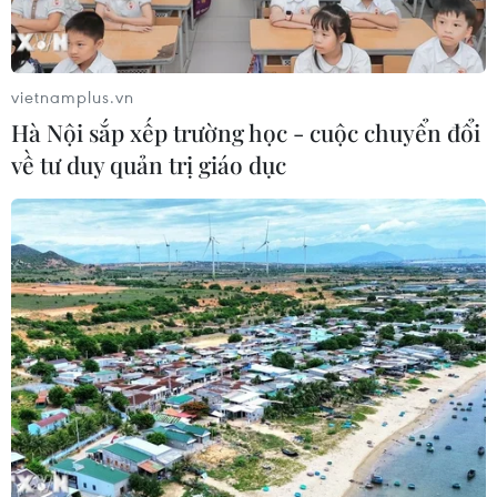
tuyến hàng hải mới tại eo biển
Hormuz
02/08/2026 22:47
vietnamplus.vn
Hà Nội sắp xếp trường học - cuộc chuyển đổi
Xem thêm
về tư duy quản trị giáo dục
CƠ QUAN CHỦ QUẢN: THÔNG TẤN XÃ VIỆT NAM
Tổng Biên tập: TRẦN TIẾN DUẨN
Phó Tổng Biên tập: NGUYỄN THỊ TÁM, KHÚC THANH
THỦY
Sở hữu trí tuệ
Quy định sử dụng