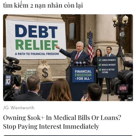
tìm kiếm 2 nạn nhân còn lại
#Điện thoại
#Tổng thống Nga
#Vladimir Putin
#Quan hệ Nga-Nhật
#Shinzo Abe
#Hội đàm
#Bộ Ngoại giao Trung Quốc
#Tổng thống Nga thăm Nhật
Nga
Nhật Bản
JG Wentworth
Owning $10k+ In Medical Bills Or Loans?
Theo dõi VietnamPlus
Stop Paying Interest Immediately