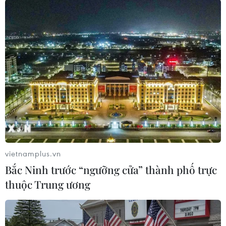
TIN LIÊN QUAN
vietnamplus.vn
Bắc Ninh trước “ngưỡng cửa” thành phố trực
thuộc Trung ương
Ông Putin muốn bình thường hóa quan hệ