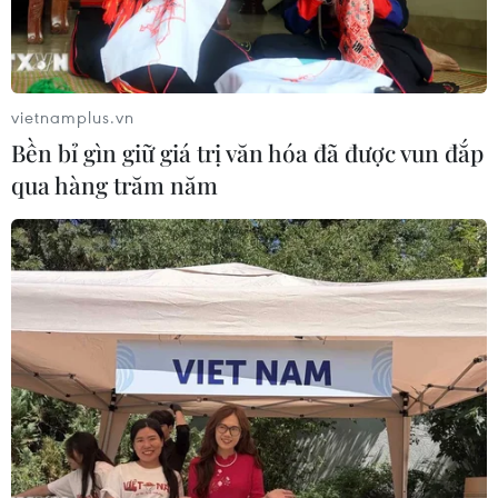
vietnamplus.vn
Bền bỉ gìn giữ giá trị văn hóa đã được vun đắp
qua hàng trăm năm
Tổng thống Nga Putin bắt đầu chuyến
thăm 2 ngày đến Nhật Bản
15/12/2016 08:46
Tổng thống Nga Vladimir Putin đã đến sân bay Ube,
miền Tây Nhật Bản trong chuyến thăm 2 ngày mà dự
kiến ông sẽ thảo luận với Thủ tướng nước chủ nhà