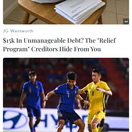
JG Wentworth
$15k In Unmanageable Debt? The "Relief
Program" Creditors Hide From You
Tổng thống Nga Vladimir Putin (trái) và Thủ tướng Nhật Bản
Shinzo Abe tại cuộc hội đàm. (Nguồn: Reuters)
Theo TASS, ngày 15/12, Tổng thống Nga
Vladimir Putin bày tỏ hy vọng các cuộc hội đàm
trong khuôn khổ chuyến thăm kéo dài 2 ngày
của ông tới Nhật Bản sẽ đóng góp đáng kể cho