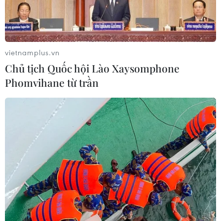
Việt Nam-Ấn Độ thúc đẩy hợp tác
nghiên cứu, đào tạo và tư vấn chính
sách
08/08/2026 10:28
vietnamplus.vn
Chủ tịch Quốc hội Lào Xaysomphone
Chuyên gia Australia: Quan hệ Việt
Phomvihane từ trần
Nam-Australia có độ tin cậy chính trị
cao
08/08/2026 05:27
Đưa quan hệ Việt Nam-Australia phát
triển sâu sắc, thực chất, hiệu quả
hơn
08/08/2026 05:13