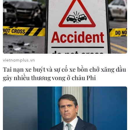
vietnamplus.vn
Tai nạn xe buýt và sự cố xe bồn chở xăng dầu
gây nhiều thương vong ở châu Phi
TIN CÙNG CHUYÊN MỤC
Dấu mốc quan trọng đưa quan hệ
Việt Nam-New Zealand phát triển
thực chất và hiệu quả hơn
09/08/2026 02:46