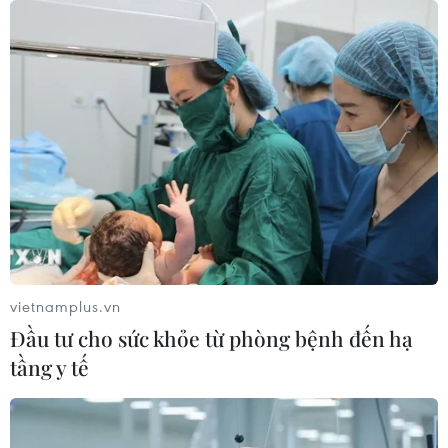
07/08/2026 01:27
Ấn Độ thử thành công tên lửa đạn
đạo Agni-4, tầm bắn 4.000 km
06/08/2026 23:17
Hàn Quốc tái khẳng định mục tiêu
chung sống hòa bình với Triều Tiên
06/08/2026 15:33
vietnamplus.vn
Đầu tư cho sức khỏe từ phòng bệnh đến hạ
tầng y tế
Lở đất tại Philippines khiến ít nhất 4
người thiệt mạng
06/08/2026 15:06