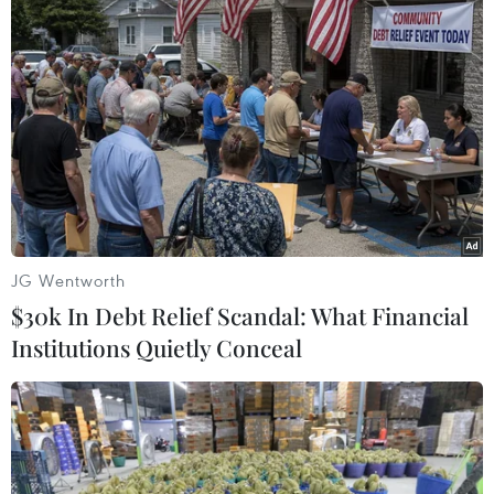
toàn diện với Nhật Bản
13/12/2016 08:49
Tổng thống Nga Putin đã bày tỏ mong muốn bình
thường hóa quan hệ toàn diện với Nhật Bản trong cuộc
trả lời phỏng vấn báo chí Nhật Bản thời điểm trước khi
diễn ra chuyến thăm của ông tới Nhật Bản.
JG Wentworth
$30k In Debt Relief Scandal: What Financial
Institutions Quietly Conceal