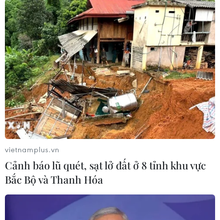
trường chuyên tiếp tục dự thi các môn chuyên
với tỷ lệ dự thi đạt 98,72%, số thí sinh vắng là 83
em (tăng 36 em so với buổi sáng).
Kỳ thi tuyển sinh vào lớp 10 công lập năm học
2016-2017 tại Thành phố Hồ Chí Minh diễn ra
trong hai ngày 11 và 12/6 với ba môn Ngữ văn
(120 phút), Ngoại ngữ (60 phút), Toán (120 phút);
riêng học sinh thi vào lớp 10 chuyên thi thêm
môn chuyên vào chiều 12/6./.
vietnamplus.vn
(TTXVN/Vietnam+)
Cảnh báo lũ quét, sạt lở đất ở 8 tỉnh khu vực
Bắc Bộ và Thanh Hóa