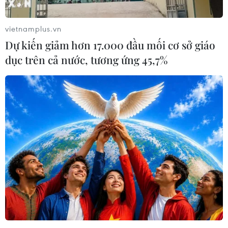
vietnamplus.vn
Dự kiến giảm hơn 17.000 đầu mối cơ sở giáo
dục trên cả nước, tương ứng 45,7%
Gần 69.000 học sinh TP.HCM bắt đầu kỳ
thi tuyển sinh lớp 10
11/06/2016 02:25
Kỳ thi trung học phổ thông công lập năm học 2016-2017
tại Thành phố Hồ Chí Minh diễn ra trong hai ngày 11 và
12/6 với ba môn Ngữ văn (120 phút), Ngoại ngữ (60
phút), Toán (120 phút).