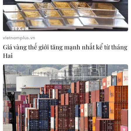
Tỉnh Tuyên Quang còn 578 cơ sở giáo
dục sau sắp xếp trường lớp
vietnamplus.vn
03/08/2026 11:03
Giá vàng thế giới tăng mạnh nhất kể từ tháng
Hai
Trang bị kỹ năng, vốn tiếng Việt cho
trẻ em dân tộc thiểu số trước khi vào
lớp 1
03/08/2026 03:41
Thủ khoa Trường Quản trị Kinh
doanh bật mí bí quyết duy trì thành
tích xuất sắc