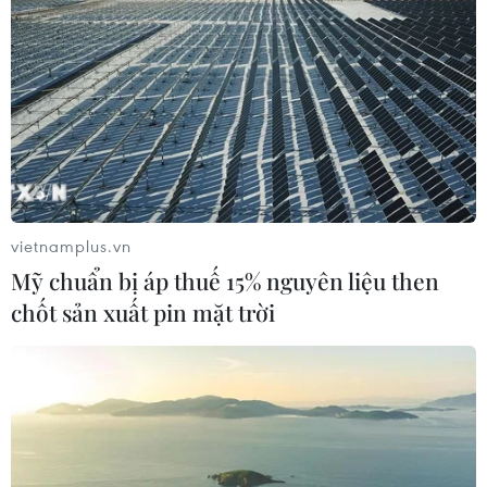
vietnamplus.vn
Mỹ chuẩn bị áp thuế 15% nguyên liệu then
chốt sản xuất pin mặt trời