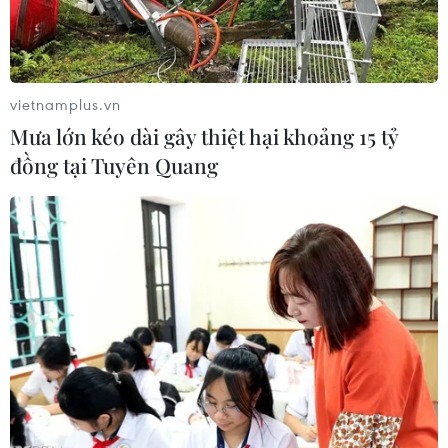
vietnamplus.vn
Mưa lớn kéo dài gây thiệt hại khoảng 15 tỷ
đồng tại Tuyên Quang
Học sinh trao đổi sau khi thi môn Ngữ văn tại Hội đồng thi
trường THCS Đống Đa, quận Bình Thạnh, thành phố Hồ Chí
Minh. (Ảnh: Phương Vy/TTXVN)
Đến chiều 12/6, gần 69.000 học sinh tại Thành
phố Hồ Chí Minh đã kết thúc kỳ thi tuyển sinh
vào 10 công lập năm học 2016-2017 với các môn