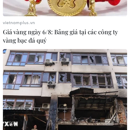
vietnamplus.vn
Giá vàng ngày 6/8: Bảng giá tại các công ty
vàng bạc đá quý
TIN CÙNG CHUYÊN MỤC
Đắk Lắk tháo gỡ khó khăn, đảm bảo
đủ sách giáo khoa cho năm học mới
06/08/2026 04:12