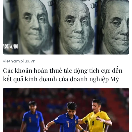
tại Thành phố Hồ Chí Minh
08/10/2019 07:35
Dự án Khu tái định cư Sing Việt và Khu đô thị Sing Việt,
huyện Bình Chánh là một trong những dự án treo kỷ lục
với hơn 22 năm kể từ khi UBND Thành phố Hồ Chí Minh
ban hành quyết định thu hồi đất.
vietnamplus.vn
Các khoản hoàn thuế tác động tích cực đến
kết quả kinh doanh của doanh nghiệp Mỹ