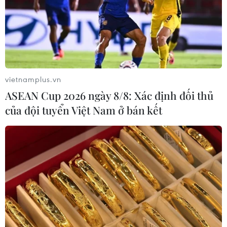
TP Hồ Chí Minh đề xuất rà soát lại quy
hoạch thủy lợi chống ngập úng
27/10/2019 03:26
vietnamplus.vn
Quy hoạch được phê duyệt tại Quyết định 1547 của Thủ
ASEAN Cup 2026 ngày 8/8: Xác định đối thủ
tướng hiện không còn phù hợp với thực tế, tình hình biến
của đội tuyển Việt Nam ở bán kết
đổi khí hậu nước biển dâng và quy hoạch phát triển
chung của Thành phố Hồ Chí Minh.