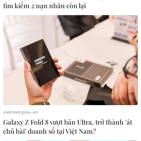
tìm kiếm 2 nạn nhân còn lại
Kết nối chưa đồng bộ nên các dự án chống
ngập đạt hiệu quả không cao
13/06/2019 10:26
Tính kết nối đồng bộ giữa các dự án chống ngập chưa
tốt, các dự án triển khai còn chậm tiến độ, quy hoạch
vietnamplus.vn
thoát nước, chống ngập không còn phù hợp với thực
Galaxy Z Fold 8 vượt bản Ultra, trở thành 'át
tế...
chủ bài' doanh số tại Việt Nam?