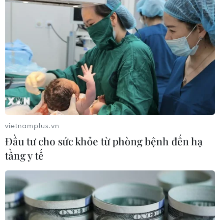
tại gói thầu cống ngăn triều Phú Định kiểm tra, xử lý và
khắc phục hậu quả.
vietnamplus.vn
Đầu tư cho sức khỏe từ phòng bệnh đến hạ
tầng y tế
Đẩy nhanh tiến độ nhiều dự án đầu tư lớn