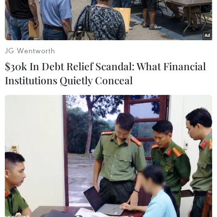
JG Wentworth
$30k In Debt Relief Scandal: What Financial
Institutions Quietly Conceal
Cơ bản hoàn thành cống ngăn triều Mương Chuối thuộc dự án.
(Ảnh: Trần Xuân Tình/TTXVN)
Ngày 23/5, ông Nguyễn Thành Phong, Chủ tịch
Ủy ban Nhân dân Thành phố Hồ Chí Minh dẫn
đầu Đoàn lãnh đạo Ủy ban Nhân dân thành phố
đã đi kiểm tra tiến độ thực hiện dự án Giải