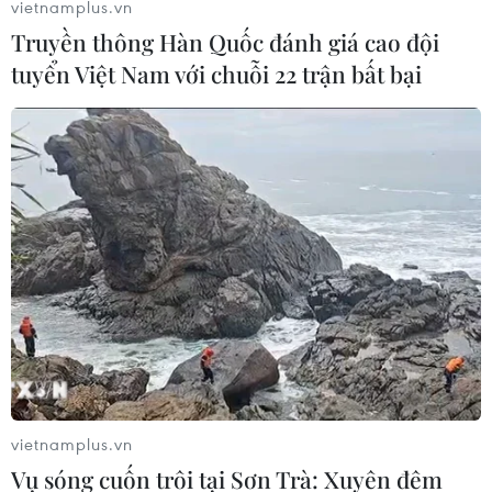
vietnamplus.vn
Truyền thông Hàn Quốc đánh giá cao đội
tuyển Việt Nam với chuỗi 22 trận bất bại
Thành phố Hồ Chí Minh tăng cường
chống ngập đường Nguyễn Hữu Cảnh
16/05/2019 14:19
Đường Nguyễn Hữu Cảnh là một trong những tuyến
đường thường xuyên ngập mỗi khi triều cường kết hợp
mưa lớn, đặc biệt khu vực chân cầu Thủ Thiêm 2 và
đoạn gần đường Tôn Đức Thắng.
vietnamplus.vn
Vụ sóng cuốn trôi tại Sơn Trà: Xuyên đêm