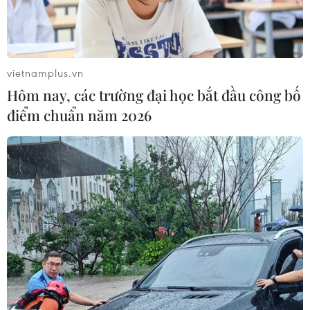
vietnamplus.vn
Hôm nay, các trường đại học bắt đầu công bố
điểm chuẩn năm 2026
#dự án chống ngập
#đại hội đảng bộ
#giải phóng mặt bằng
#cưỡng chế
#Trung Nam group
Tp. Hồ Chí Minh