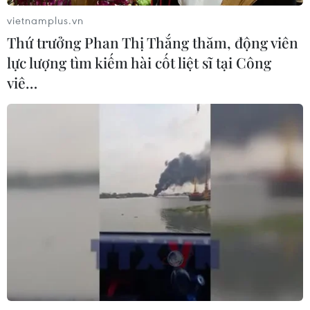
vietnamplus.vn
Kết luận số 75-KL/TW: Cà Mau chủ
Thứ trưởng Phan Thị Thắng thăm, động viên
động thích ứng với biến đổi khí hậu
lực lượng tìm kiếm hài cốt liệt sĩ tại Công
08/08/2026 02:53
viê…
Quảng Trị quyết tâm bàn giao sớm
mặt bằng Dự án Nhà máy điện gió
LIG-Hướng Hóa 1
08/08/2026 02:33
Áp thấp nhiệt đới đổi hướng trên
vùng biển phía Đông khu vực vịnh
Bắc Bộ
07/08/2026 23:29