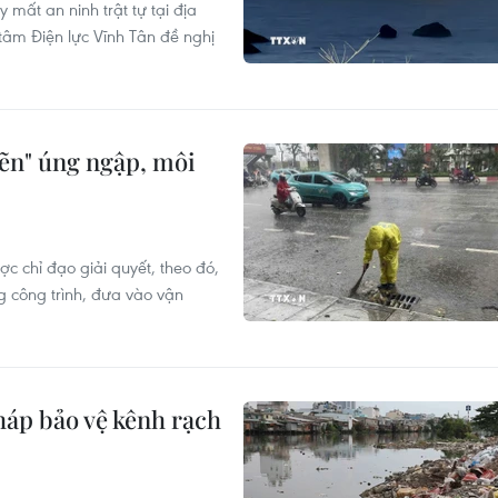
 mất an ninh trật tự tại địa
âm Điện lực Vĩnh Tân đề nghị
hẽn" úng ngập, môi
c chỉ đạo giải quyết, theo đó,
g công trình, đưa vào vận
háp bảo vệ kênh rạch