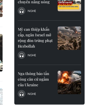
chuyển nắng nóng
NGHE
Mỹ can thiệp khẩn
cấp, ngăn Israel mở
rộng đòn trừng phạt
Hezbollah
NGHE
Nga thông báo tấn
công căn cứ ngầm
của Ukraine
NGHE