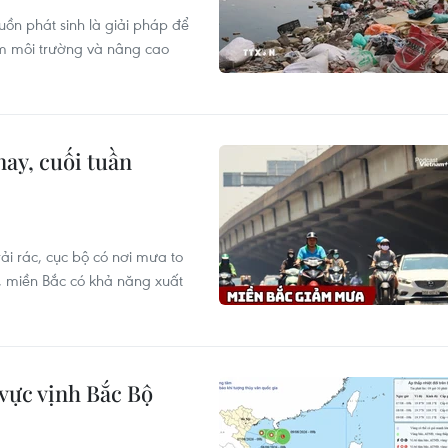
uồn phát sinh là giải pháp để
m môi trường và nâng cao
ay, cuối tuần
ải rác, cục bộ có nơi mưa to
 miền Bắc có khả năng xuất
 vực vịnh Bắc Bộ