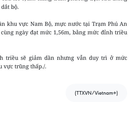
 dắt bộ.
văn khu vực Nam Bộ, mực nước tại Trạm Phú An
u cùng ngày đạt mức 1,56m, bằng mức đỉnh triều
nh triều sẽ giảm dần nhưng vẫn duy trì ở mức
 vực trũng thấp./.
(TTXVN/Vietnam+)