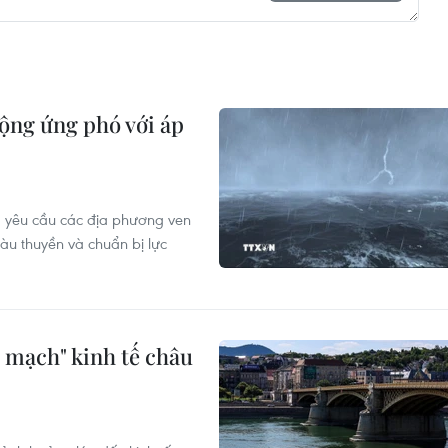
ộng ứng phó với áp
 yêu cầu các địa phương ven
àu thuyền và chuẩn bị lực
 mạch" kinh tế châu