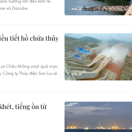
 ảnh hưởng lớn đến kinh tế
hine và Danube.
iều tiết hồ chứa thủy
 Lai Châu không vượt quá mực
 Công ty Thủy điện Sơn La sẽ
khét, tiếng ồn từ