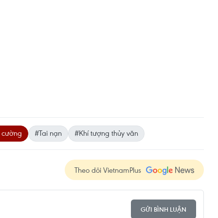
u cường
#Tai nạn
#Khí tượng thủy văn
Theo dõi VietnamPlus
GỬI BÌNH LUẬN