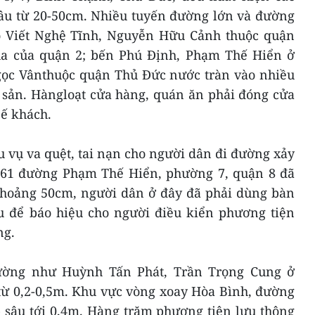
sâu từ 20-50cm. Nhiều tuyến đường lớn và đường
 Viết Nghệ Tĩnh, Nguyễn Hữu Cảnh thuộc quận
a của quận 2; bến Phú Định, Phạm Thế Hiển ở
gọc Vânthuộc quận Thủ Đức nước tràn vào nhiều
i sản. Hàngloạt cửa hàng, quán ăn phải đóng cửa
 ế khách.
 vụ va quệt, tai nạn cho người dân đi đường xảy
3.061 đường Phạm Thế Hiển, phường 7, quận 8 đã
khoảng 50cm, người dân ở đây đã phải dùng bàn
âu để báo hiệu cho người điều kiển phương tiện
ng.
ường như Huỳnh Tấn Phát, Trần Trọng Cung ở
từ 0,2-0,5m. Khu vực vòng xoay Hòa Bình, đường
sâu tới 0,4m. Hàng trăm phương tiện lưu thông