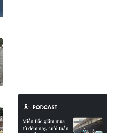
PODCAST
Miền Bắc giảm mưa
từ đêm nay, cuối tuần