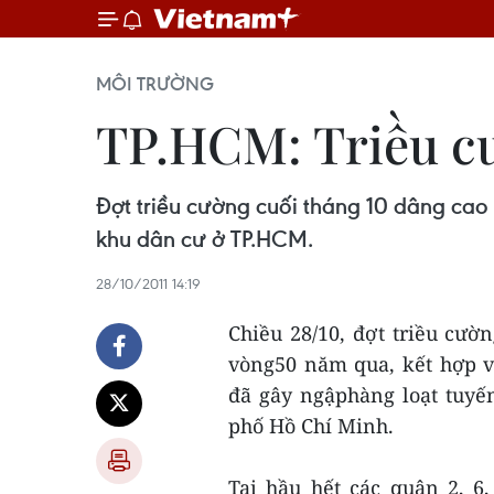
MÔI TRƯỜNG
TP.HCM: Triều cư
Đợt triều cường cuối tháng 10 dâng cao
khu dân cư ở TP.HCM.
28/10/2011 14:19
Chiều 28/10, đợt triều cườ
vòng50 năm qua, kết hợp v
đã gây ngậphàng loạt tuyế
phố Hồ Chí Minh.
Tại hầu hết các quận 2, 6