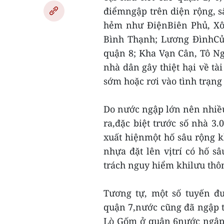
điểmngập trên diện rộng, 
hẻm như ĐiệnBiên Phủ, Xô
Bình Thạnh; Lương ĐìnhCủ
quận 8; Kha Vạn Cân, Tô N
nhà dân gây thiệt hại về tà
sớm hoặc rơi vào tình trạng
Do nước ngập lớn nên nhiều
ra,đặc biệt trước số nhà 
xuất hiệnmột hố sâu rộng 
nhựa đặt lên vịtrí có hố s
trách nguy hiểm khilưu thô
Tương tự, một số tuyến đ
quận 7,nước cũng đã ngập 
Lò Gốm ở quận 6nước ngập 