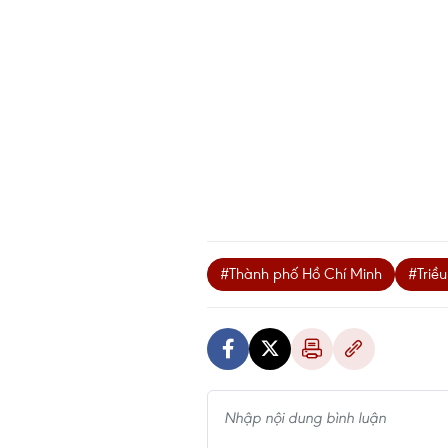
#Thành phố Hồ Chí Minh
#Triề