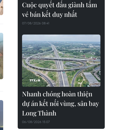
Cuộc quyết đấu giành tấm
vé bán kết duy nhất
07/08/2026 08:41
Nhanh chóng hoàn thiện
dự án kết nối vùng, sân bay
Long Thành
06/08/2026 15:07