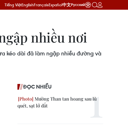
Tiếng Việt
English
Français
Español
中文
Русский
 ngập nhiều nơi
mưa kéo dài đã làm ngập nhiều đường và
ĐỌC NHIỀU
Mường Than tan hoang sau lũ
quét, sạt lở đất