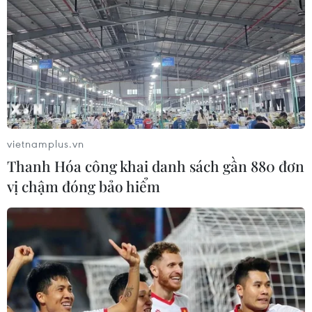
THỦY
Sở hữu trí tuệ
Quy định sử dụng
RSS
Hỗ trợ
Ngôn ngữ
TTXVN
Dịch vụ tin
Quảng cáo
vietnamplus.vn
Liên hệ
Thanh Hóa công khai danh sách gần 880 đơn
vị chậm đóng bảo hiểm
Giấy phép số: 1374/GP-BTTTT do Bộ Thông tin và Truyền thông
cấp ngày 11/9/2008.
Quảng cáo: Phó TBT Nguyễn Thị Tám: 093.5958688, Email:
tamvna@gmail.com
Điện thoại: (024) 39411349 - (024) 39411348, Fax: (024)
39411348