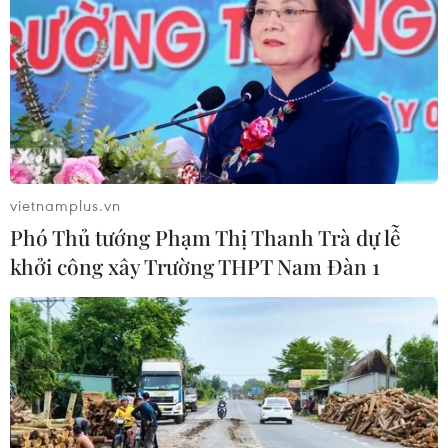
Phải đổi mới công tác quy
Toàn cảnh vụ sai phạm
hoạch và tổ chức phát
điểm thi trường THPT
triển hạ tầng
chuyên Tuyên Quang
06/08/2026 09:53
06/08/2026 09:04
vietnamplus.vn
Phó Thủ tướng Phạm Thị Thanh Trà dự lễ
khởi công xây Trường THPT Nam Đàn 1
Cầu Đắk Lung sập sau cú
Khẩn trường khám nghiệm
tông của xe tải cẩu, 2 người
hiện trường, điều tra
thoát chết
nguyên nhân vụ cháy chợ
Biên Hòa
06/08/2026 09:00
06/08/2026 04:37