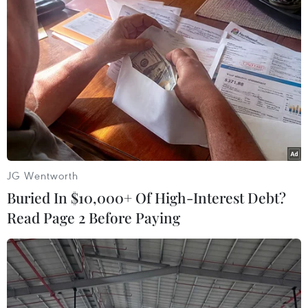
Nhận định Việt Nam vs
Yemen có thể trở thành
Indonesia: Thầy Kim cần
mặt trận quyết định của
thay đổi để giành chiến
xung đột Mỹ-Iran?
thắng?
02/08/2026 13:33
03/08/2026 00:06
Xem thêm
JG Wentworth
Buried In $10,000+ Of High-Interest Debt?
Read Page 2 Before Paying
CƠ QUAN CHỦ QUẢN: THÔNG TẤN XÃ VIỆT NAM
Tổng Biên tập: TRẦN TIẾN DUẨN
Phó Tổng Biên tập: NGUYỄN THỊ TÁM, KHÚC THANH