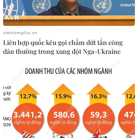
đăng ký
ADN liệt sỹ
05/08/2026 11:02
05/08/2026 09:42
vietnamplus.vn
Liên hợp quốc kêu gọi chấm dứt tấn công
dân thường trong xung đột Nga-Ukraine
Toàn cảnh ASEAN Cup:
Dự luật trừng phạt Nga của
Thái Lan "thắng như chẻ
Mỹ có thể khiến châu Âu
tre", thách thức tuyển Việt
chịu tác động ngược
Nam
05/08/2026 04:58
05/08/2026 07:15