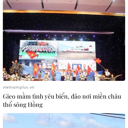
#8thang3
#ngayphunuvietnam
#phunu
#gia dinh
#8/3
vietnamplus.vn
Gieo mầm tình yêu biển, đảo nơi miền châu
thổ sông Hồng
Tiến "Bịp" hầu tòa trong vụ
Nhanh chóng hoàn thiện