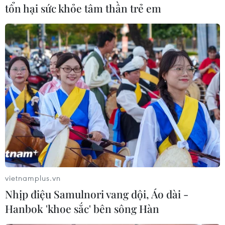
tổn hại sức khỏe tâm thần trẻ em
nhiều sự thật bất ngờ và ý nghĩa
sâu sắc.
Hoàng Ngọc
(Vietnam+)
vietnamplus.vn
Nhịp điệu Samulnori vang dội, Áo dài -
Hanbok 'khoe sắc' bên sông Hàn