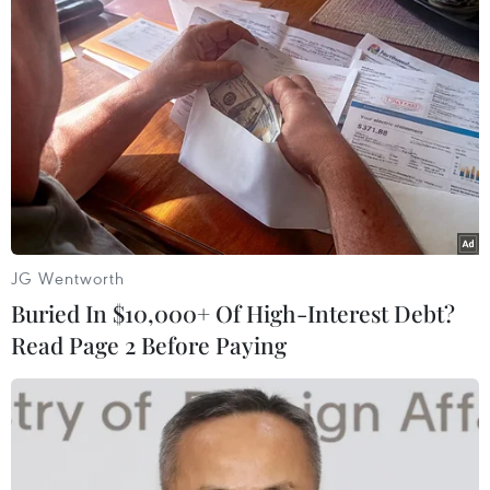
Nhiều chương trình học bổng hấp dẫn
dành cho tân sinh viên
07/09/2021 16:34
Những chương trình học bổng của các trường đại học
vừa góp phần hỗ trợ sinh viên về tài chính trong bối
cảnh đại dịch, vừa động viên, khích lệ sinh viên nỗ lực
hơn nữa trong học tập
JG Wentworth
Buried In $10,000+ Of High-Interest Debt?
Read Page 2 Before Paying