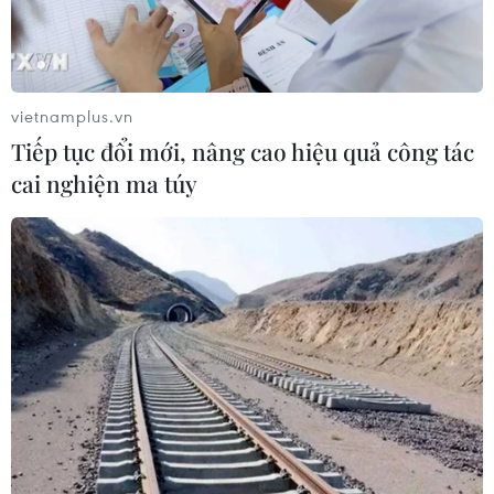
vietnamplus.vn
Tiếp tục đổi mới, nâng cao hiệu quả công tác
cai nghiện ma túy
Cơ hội nhận học bổng Trường quốc tế Mỹ
cho học sinh từ lớp 3 đến lớp 7
24/09/2021 16:06
Học sinh nhận học bổng sẽ theo học trực tuyến, chương
trình giống như học sinh tại Mỹ với các môn học như