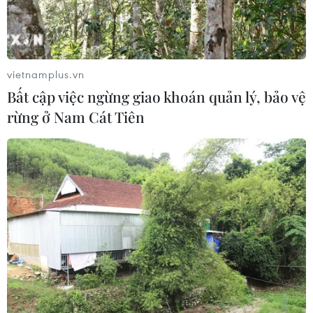
Bảo đảm ngày khai giảng thực sự là
ngày hội của học sinh và giáo viên
vietnamplus.vn
05/08/2026 05:42
Bất cập việc ngừng giao khoán quản lý, bảo vệ
rừng ở Nam Cát Tiên
Phát động giải báo chí toàn quốc "Vì
sự nghiệp Giáo dục Việt Nam" năm
2026
04/08/2026 19:36
Vụ gian lận điểm thi tại Tuyên
Quang: Sáng mai (5/8), công bố
phương án xử lý
04/08/2026 18:11