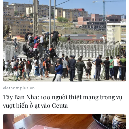
Hội đồng Đội TP.HCM tiếp nhận được gần 400 suất học
bổng bảo trợ toàn phần đến hết lớp 12 cho đội viên, học
sinh có hoàn cảnh khó khăn, bị ảnh hưởng do dịch, với
tổng kinh phí gần 6 tỷ đồng.
vietnamplus.vn
Tây Ban Nha: 100 người thiệt mạng trong vụ
vượt biển ồ ạt vào Ceuta