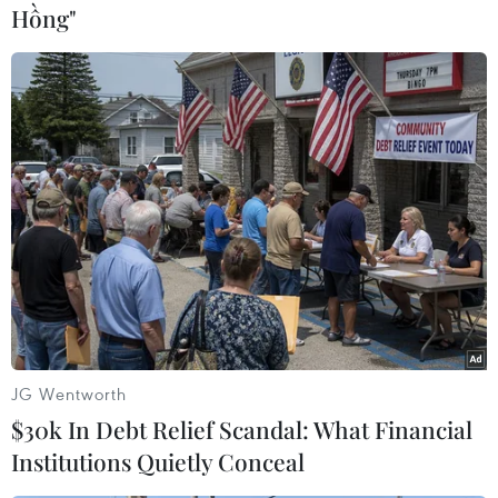
Hồng"
TIN LIÊN QUAN
JG Wentworth
TP.HCM: Trao học bổng đến hết lớp 12 cho
$30k In Debt Relief Scandal: What Financial
học sinh khó khăn vì COVID-19
Institutions Quietly Conceal
05/09/2021 15:06