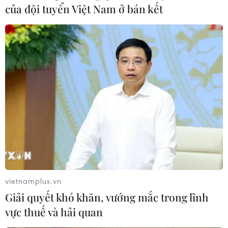
của đội tuyển Việt Nam ở bán kết
Mưa lớn kết hợp triều cường, nhiều tuyến
đường TP.HCM ngập nặng
29/10/2023 12:57
Các quận, huyện bị ngập nặng nhất là huyện Nhà Bè
và quận 7, quận 8, quận Bình Tân... Đây là những khu
vực có hệ thống đê kè chưa hoàn thiện khiến nước từ
sông, rạch tràn lên bờ.
vietnamplus.vn
Giải quyết khó khăn, vướng mắc trong lĩnh
vực thuế và hải quan