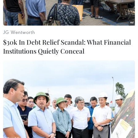
xuất của nhân dân.
JG Wentworth
$30k In Debt Relief Scandal: What Financial
Institutions Quietly Conceal
Triều cường gây nước ngập tràn vào nhà dân tại một tuyến
hẻm trên đường Trần Xuân Soạn (Quận 7). ( Ảnh: Hồng
Giang/TTXVN)