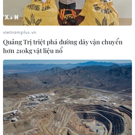
vietnamplus.vn
Quảng Trị triệt phá đường dây vận chuyển
hơn 210kg vật liệu nổ