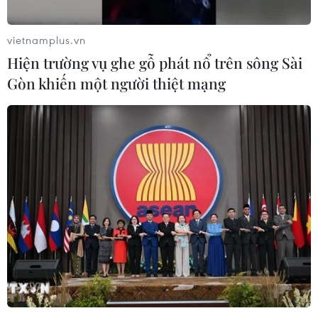
vietnamplus.vn
TIN LIÊN QUAN
Hiện trường vụ ghe gỗ phát nổ trên sông Sài
Gòn khiến một người thiệt mạng
Triều cường dâng cao gây ngập trên tuyến
Quốc lộ 1A đoạn qua Bạc Liêu