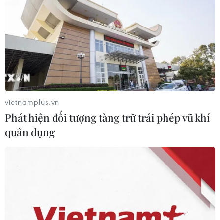
Nứt núi, Thanh Hóa sơ tán khẩn cấp
nhiều hộ dân
07/08/2026 13:17
Cảnh báo lũ trên lưu vực sông Thao
tại trạm Yên Bái
vietnamplus.vn
07/08/2026 11:51
Phát hiện đối tượng tàng trữ trái phép vũ khí
quân dụng
Gỡ khó khăn triển khai dự án trọng
điểm quốc gia hồ Ka Pét
07/08/2026 11:24