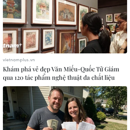
phạm vi các gói thầu dự án của đơn vị, nhất là
các đoạn bờ bao bị tràn trong đợt triều cường
này.
Công an Thành phố chỉ đạo lực lượng Cảnh sát
giao thông phối hợp Lực lượng Thanh niên
xung phong Thành phố tổ chức các lực lượng cơ
động điều tiết giao thông tại các khu vực trọng
vietnamplus.vn
điểm bị ngập úng do triều cường gây ra./.
Khám phá vẻ đẹp Văn Miếu-Quốc Tử Giám
qua 120 tác phẩm nghệ thuật đa chất liệu
(TTXVN/Vietnam+)