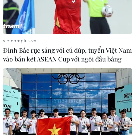
vietnamplus.vn
Đình Bắc rực sáng với cú đúp, tuyển Việt Nam
vào bán kết ASEAN Cup với ngôi đầu bảng
Động đất tại Indonesia: Số người thiệt
mạng tăng lên gần 100 người
07/12/2016 11:11
Số người thiệt mạng trong vụ động đất mạnh 6,4 độ
Richter xảy ra sáng 7/12 tại tỉnh Aceh trên đảo Sumatra