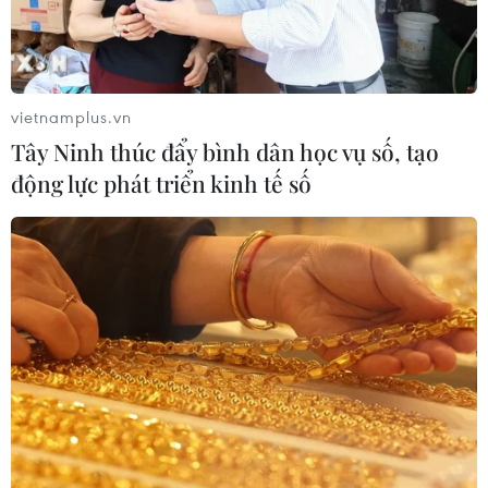
Cảnh báo lũ quét, sạt lở đất ở 8 tỉnh
khu vực Bắc Bộ và Thanh Hóa
vietnamplus.vn
06/08/2026 03:47
Tây Ninh thúc đẩy bình dân học vụ số, tạo
động lực phát triển kinh tế số
Xem thêm
CƠ QUAN CHỦ QUẢN: THÔNG TẤN XÃ VIỆT NAM
Tổng Biên tập: TRẦN TIẾN DUẨN
Phó Tổng Biên tập: NGUYỄN THỊ TÁM, KHÚC THANH