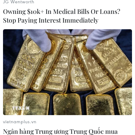
JG Wentworth
Owning $10k+ In Medical Bills Or Loans?
Stop Paying Interest Immediately
#Camera
#Trung tâm Mạng lưới Động đất Trung Quốc
#CENC
#Động đất mạnh
#Tân Cương
#Động đất ở Trung Quốc.
Trung Quốc
Theo dõi VietnamPlus
vietnamplus.vn
Ngân hàng Trung ương Trung Quốc mua