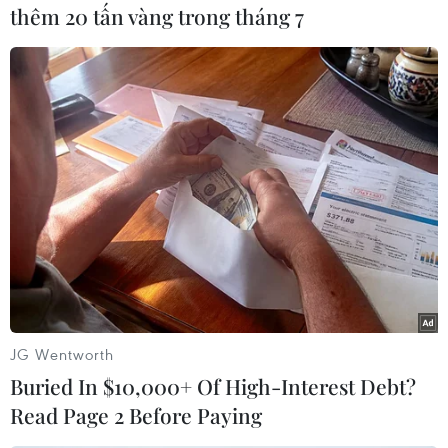
thêm 20 tấn vàng trong tháng 7
TIN LIÊN QUAN
JG Wentworth
Buried In $10,000+ Of High-Interest Debt?
Động đất 7,2 độ Richter làm rung chuyển
Read Page 2 Before Paying
El Salvador, Nicaragua