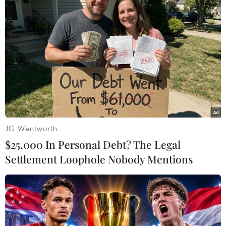
Động đất mạnh 6,3 độ Richter xảy ra ở
miền Nam Peru
01/12/2016 23:27
Ngày 1/12, một trận động đất mạnh 6,3 độ Richter đã
xảy ra tại miền Nam Peru với tâm chấn trận động đất
nằm ở độ sâu 32km, cách thị trấn Juliaca khoảng 45km
về phía Tây Bắc.
JG Wentworth
$25,000 In Personal Debt? The Legal
Settlement Loophole Nobody Mentions