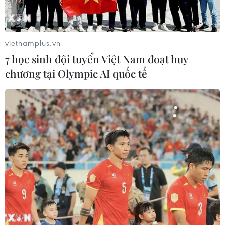
của nước này đã tăng lên ít nhất 97 người, trong khi số
người bị thương là 613 người.
vietnamplus.vn
7 học sinh đội tuyển Việt Nam đoạt huy
chương tại Olympic AI quốc tế