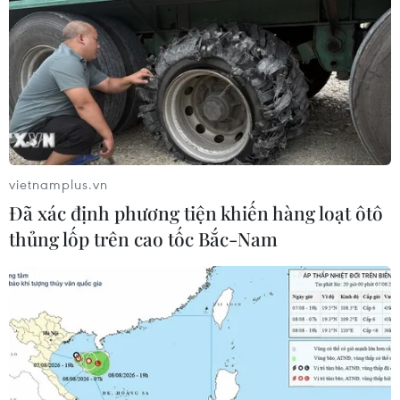
vietnamplus.vn
Đã xác định phương tiện khiến hàng loạt ôtô
thủng lốp trên cao tốc Bắc-Nam
TIN CÙNG CHUYÊN MỤC
Áp thấp nhiệt đới trên vịnh Bắc Bộ sẽ
gây ảnh hưởng thế nào tới Việt Nam?
07/08/2026 14:38