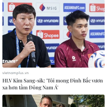
24/11/2016 22:53
Ngày 24/11 đã xảy ra một trận động đất mạnh 7,2 độ
Richter ở Thái Bình Dương làm rung chuyển El Salvador
và Nicaragua, một giờ sau khi cơn bão nhiệt đới Otto
đổ bộ vào bờ biển Caribbean.
vietnamplus.vn
HLV Kim Sang-sik: 'Tôi mong Đình Bắc vươn
xa hơn tầm Đông Nam Á'