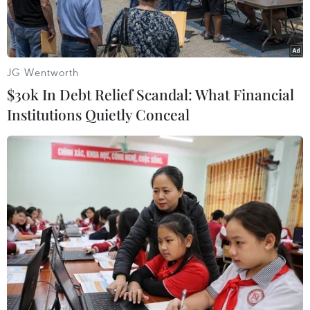
JG Wentworth
$30k In Debt Relief Scandal: What Financial
Institutions Quietly Conceal
Ảnh chỉ có tính minh họa. (Nguồn: skynews.com.au)
Theo Tân Hoa xã, Trung tâm Mạng lưới Động
đất Trung Quốc (CENC) cho biết ngày 8/12, một
trận động đất mạnh 6,2 độ Richter đã xảy ra tại
Hutubi thuộc khu tự trị Tân Cương, cực Tây
Trung Quốc.