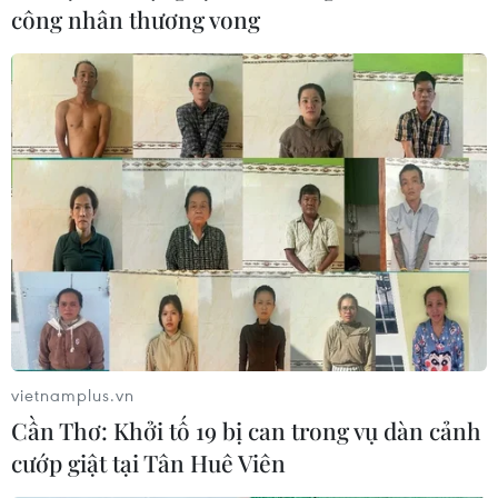
công nhân thương vong
Chủ tịch nước chúc mừng ngày
vietnamplus.vn
Thầy thuốc Việt Nam tại Thành phố Hồ
Cần Thơ: Khởi tố 19 bị can trong vụ dàn cảnh
Chí Minh
cướp giật tại Tân Huê Viên
22/02/2024 04:02