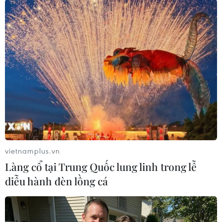
triển khai hiệu quả công tác chăm sóc, điều trị
sức khỏe cho trẻ em không chỉ của Thành phố
Hồ Chí Minh mà còn cho cả các tỉnh, thành khu
vực phía Nam.
Đặc biệt, bệnh viện đã triển khai các kỹ thuật y
tế chuyên sâu, thực hiện thành công các ca phẫu
thuật phức tạp, điều trị các ca bệnh khó...
vietnamplus.vn
Làng cổ tại Trung Quốc lung linh trong lễ
diễu hành đèn lồng cá