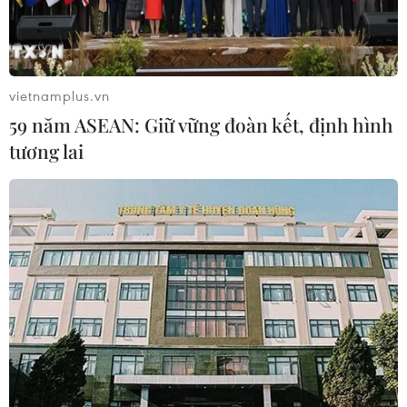
(TTXVN/Vietnam+)
vietnamplus.vn
59 năm ASEAN: Giữ vững đoàn kết, định hình
tương lai
#Ban Tuyên giáo Trung ương