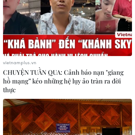
yêu cầu
05/08/2026 02:26
Bác sỹ vượt biển giữa đêm cứu
thuyền viên người Nga nghi bị đột
quỵ
04/08/2026 13:21
vietnamplus.vn
CHUYỆN TUẦN QUA: Cảnh báo nạn "giang
Tháo gỡ "điểm nghẽn" dữ liệu: Bộ Y
hồ mạng” kéo những hệ lụy ảo tràn ra đời
tế tăng tốc chuyển đổi số toàn diện
thực
04/08/2026 08:08
Bộ Y tế ban hành Kế hoạch dự phòng
thương tích giai đoạn 2026-2030