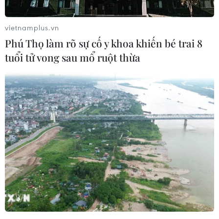
#Ngày Thầy thuốc Việt Nam
#Bệnh viện Nhi đồng
#Chăm sóc sức khỏe
#Trúc Nhi-Diệu Nhi
vietnamplus.vn
Tp. Hồ Chí Minh
Phú Thọ làm rõ sự cố y khoa khiến bé trai 8
tuổi tử vong sau mổ ruột thừa
Theo dõi VietnamPlus
TIN LIÊN QUAN