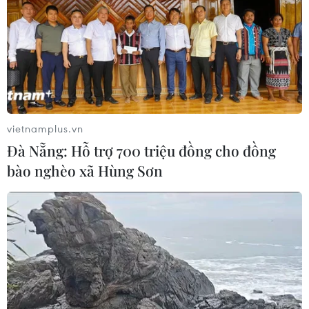
04/08/2026 07:41
Hệ thống y tế đa cực, đưa y tế đến
gần dân
04/08/2026 04:55
vietnamplus.vn
Đà Nẵng: Hỗ trợ 700 triệu đồng cho đồng
Bộ Y tế đề xuất 8 nhóm chính sách
bào nghèo xã Hùng Sơn
trong sửa đổi Luật hiến, ghép mô,
tạng
03/08/2026 14:44
Quảng Ninh chấm dứt cơ sở giết mổ
động vật không đủ điều kiện trước
31/10