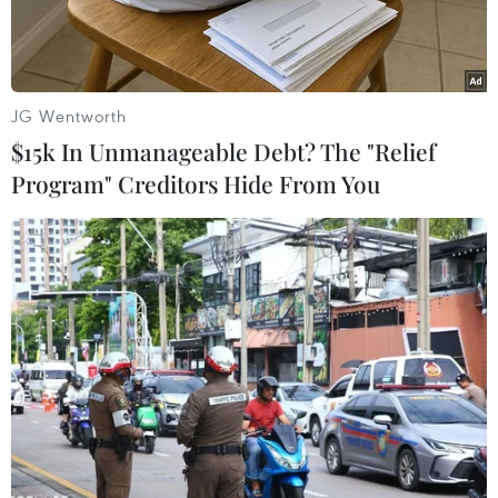
JG Wentworth
$15k In Unmanageable Debt? The "Relief
Program" Creditors Hide From You
Trưởng Ban Tuyên giáo Trung ương Nguyễn Trọng Nghĩa tặng
quà cho bệnh nhi điều trị tại Bệnh viện Nhi đồng Thành phố Hồ
Chí Minh. (Ảnh: Đinh Hằng/TTXVN)
Chiều 23/2, ông Nguyễn Trọng Nghĩa, Bí thư
Trung ương Đảng, Trưởng Ban Tuyên giáo
Trung ương đã đến thăm, chúc mừng Bệnh viện