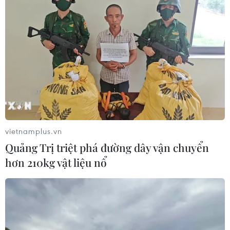
Ngày Thầy thuốc Việt Nam: Các trái tim
tình nguyện hướng về cộng đồng
27/02/2023 12:42
Câu lạc bộ Thầy thuốc trẻ tỉnh Bến Tre đã trở thành “mái
nhà chung” cho các thành viên để phát huy vai trò của
thầy thuốc trẻ trong sự nghiệp bảo vệ, chăm sóc và
nâng cao sức khỏe nhân dân.
vietnamplus.vn
Quảng Trị triệt phá đường dây vận chuyển
hơn 210kg vật liệu nổ