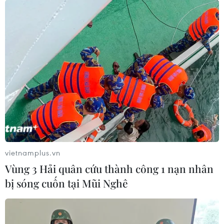
Nhân dịp kỷ niệm 69 năm ngày Thầy thuốc Việt Nam
(27/2), Chủ tịch nước Võ Văn Thưởng đến thăm, động
viên cán bộ, đội ngũ thầy thuốc và người lao động Bệnh
viện Nhi đồng 1 Thành phố Hồ Chí Minh.
vietnamplus.vn
Vùng 3 Hải quân cứu thành công 1 nạn nhân
bị sóng cuốn tại Mũi Nghê