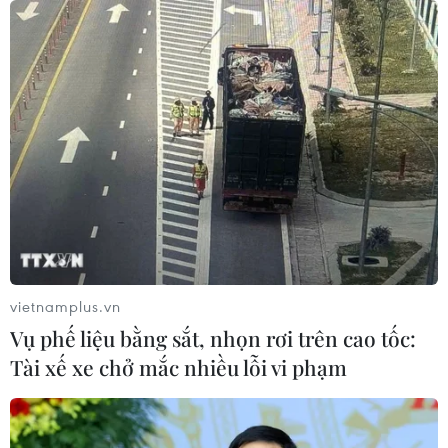
nghèo từ 'phòng khám 0 đồng' ở An
Giang
07/08/2026 02:00
Ca vi phẫu ghép da đầu hiếm gặp
giúp bé gái phục hồi sau 10 năm
06/08/2026 07:15
Hà Nội: Kiểm tra, xác minh liên quan
đến sản phẩm giảm cân dạng bút
vietnamplus.vn
tiêm
Vụ phế liệu bằng sắt, nhọn rơi trên cao tốc:
06/08/2026 07:05
Tài xế xe chở mắc nhiều lỗi vi phạm
Người dân không sử dụng sản phẩm
giảm cân không rõ nguồn gốc, chưa