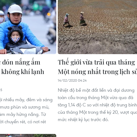
c đón nắng ấm
Thế giới vừa trải qua tháng
t không khí lạnh
Một nóng nhất trong lịch s
14/02/2020 04:24
Nhiệt độ bề mặt đất liền và đại dương
35
toàn cầu trong tháng Một vừa qua đã
i nhiều mây, đêm và sáng
tăng 1,14 độ C so với nhiệt độ trung bình
 mưa phùn và sương mù,
của tháng Một trong thế kỷ 20, vượt qu
iảm mây hửng nắng. Từ
mức nhiệt kỷ lục trước đó.
ời chuyển rét, có nơi rét