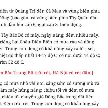
 biển từ Quảng Trị đến Cà Mau và vùng biển phía
Đông (bao gồm cả vùng biển phía Tây Quần đảo
h dần lên cấp 6, giật cấp 8, biển động.
a Tây Bắc Bộ có mây, ngày nắng; đêm nhiều mây,
 riêng Lai Châu-Điện Biên có mưa rào và dông
ét. Trong cơn dông có khả năng xảy ra lốc, sét,
iệt độ thấp nhất 14-17 độ C, có nơi dưới 14 độ C;
trên 32 độ C.
và Bắc Trung Bộ trời rét, Hà Nội có rét đậm]
, có mưa nhỏ vài nơi, sáng sớm có sương mù và
giảm mây hửng nắng; chiều tối và đêm có mưa
, chiều tối chuyển gió Đông Bắc trong đất liền
4. Đêm trời rét. Trong cơn dông có khả năng xảy