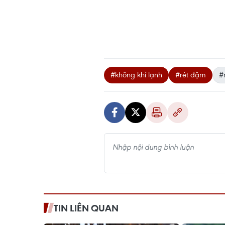
#không khí lạnh
#rét đậm
#
TIN LIÊN QUAN