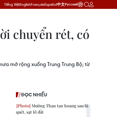
Tiếng Việt
English
Français
Español
中文
Русский
ời chuyển rét, có
mưa mở rộng xuống Trung Trung Bộ; từ
ĐỌC NHIỀU
Mường Than tan hoang sau lũ
quét, sạt lở đất