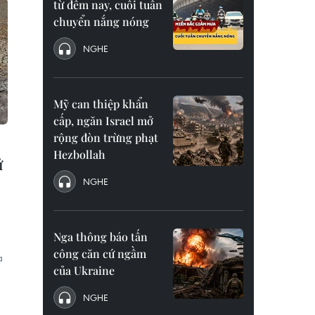
từ đêm nay, cuối tuần
chuyển nắng nóng
NGHE
Mỹ can thiệp khẩn
cấp, ngăn Israel mở
rộng đòn trừng phạt
Hezbollah
ử
NGHE
Nga thông báo tấn
công căn cứ ngầm
a
của Ukraine
NGHE