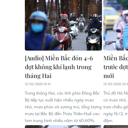
[Audio] Miền Bắc đón 4-6
Miền Bắ
đợt không khí lạnh trong
trước đợ
tháng Hai
mới
12/02/2020 01:41
13/02/2020 23:
Trong tháng Hai, các tỉnh phía Đông Bắc
Thủ đô Hà Nộ
Bộ tiếp tục xuất hiện nhiều ngày mưa
có mưa nhỏ,
nhỏ, mưa phùn và sương mù, tổng lượng
trưa chiều g
mưa tại Bắc Bộ đến Thừa Thiên-Huế cao
ngày 16/2, tr
hơn trung bình nhiều năm từ 40-60%.
đậm.