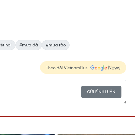
rét hại
#mưa đá
#mưa rào
Theo dõi VietnamPlus
GỬI BÌNH LUẬN