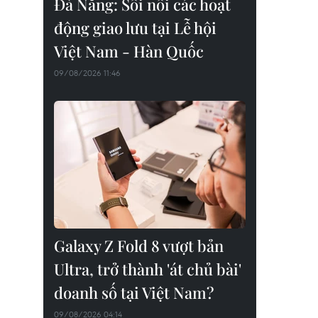
Đà Nẵng: Sôi nổi các hoạt
động giao lưu tại Lễ hội
Việt Nam - Hàn Quốc
09/08/2026 11:46
Galaxy Z Fold 8 vượt bản
Ultra, trở thành 'át chủ bài'
doanh số tại Việt Nam?
09/08/2026 04:14