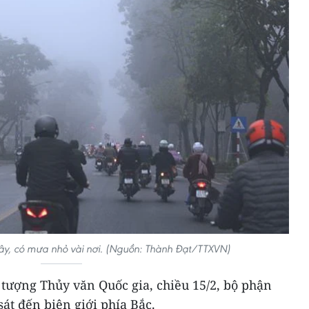
ây, có mưa nhỏ vài nơi. (Nguồn: Thành Đạt/TTXVN)
tượng Thủy văn Quốc gia, chiều 15/2, bộ phận
sát đến biên giới phía Bắc.