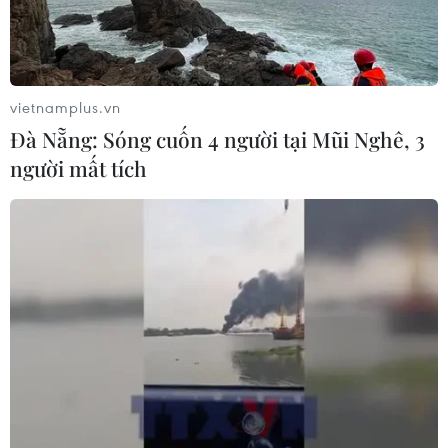
Di dời hộ dân bị ảnh hưởng bụi, mùi
khét, tiếng ồn từ Trung tâm Điện lực
Vĩnh Tân
vietnamplus.vn
07/08/2026 07:10
Đà Nẵng: Sóng cuốn 4 người tại Mũi Nghê, 3
người mất tích
Hà Nội quyết liệt xử lý các "điểm
nghẽn" úng ngập, môi trường đô thị
07/08/2026 06:51
Kiểm soát rác thải từ nguồn - Giải
pháp bảo vệ kênh rạch TP Hồ Chí
Minh trong mùa mưa
07/08/2026 04:47