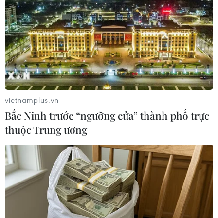
hưởng thế nào tới Việt Nam?
Từ ngày 9/8, cảnh báo nắng nóng diện rộng ở
khu vực Bắc Bộ và Trung Bộ
Thời tiết ngày 7/8: Bắc Bộ và Bắc Trung Bộ giảm
mưa về đêm, cục bộ có mưa to
Thời tiết ngày 6/8: Bão số 3 đã di chuyển ra
vietnamplus.vn
ngoài Biển Đông
Bắc Ninh trước “ngưỡng cửa” thành phố trực
thuộc Trung ương
TIN LIÊN QUAN