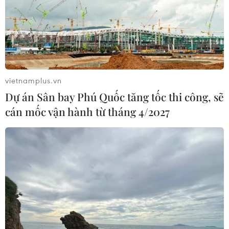
Từ Quảng Ninh đến Quảng Trị chủ
động ứng phó với áp thấp nhiệt đới
07/08/2026 08:21
vietnamplus.vn
Dự án Sân bay Phú Quốc tăng tốc thi công, sẽ
Hạn hán nghiêm trọng đe dọa "huyết
cán mốc vận hành từ tháng 4/2027
mạch" kinh tế châu Âu
07/08/2026 07:58
17 giờ ngày 7/8, mở cửa tràn xả mặt
điều tiết hồ chứa thủy điện Lai Châu
07/08/2026 07:28