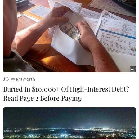
#mưa dông
#lốc sét
#khí tượng thủy văn
Theo dõi VietnamPlus
JG Wentworth
Buried In $10,000+ Of High-Interest Debt?
Read Page 2 Before Paying
Bản Tin Dự báo Thời tiết
Áp thấp nhiệt đới đổi hướng trên vùng biển
phía Đông khu vực vịnh Bắc Bộ
Áp thấp nhiệt đới trên vịnh Bắc Bộ sẽ gây ảnh