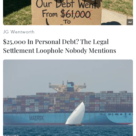
JG Wentworth
$25,000 In Personal Debt? The Legal
Settlement Loophole Nobody Mentions
Mưa tại thành phố Vị Thanh, tỉnh Hậu Giang. (Ảnh: Duy
Khương/TTXVN)
Theo Trung tâm Dự báo Khí tượng Thủy văn
Quốc gia, từ ngày 20-29/11, nhiều khu vực có
mưa dông, đề phòng khả năng xảy ra lốc, sét,