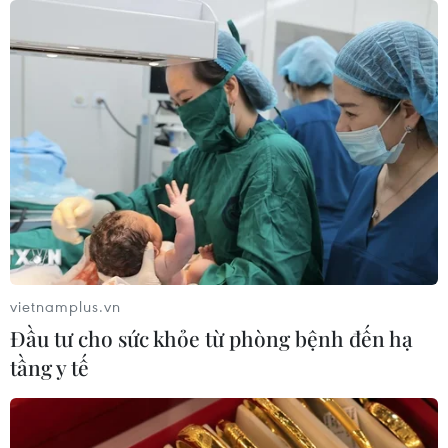
vùng biển phía Đông khu vực vịnh
Bắc Bộ
07/08/2026 23:29
Campuchia nỗ lực bảo tồn động vật
hoang dã trước nguy cơ tuyệt chủng
07/08/2026 22:45
Áp thấp nhiệt đới trên vịnh Bắc Bộ sẽ
gây ảnh hưởng thế nào tới Việt Nam?
vietnamplus.vn
07/08/2026 14:38
Đầu tư cho sức khỏe từ phòng bệnh đến hạ
tầng y tế
Nứt núi, Thanh Hóa sơ tán khẩn cấp
nhiều hộ dân