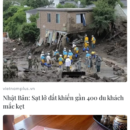
công tác ứng phó, phòng tránh thiên tai của
chính quyền địa phương; cập nhật thường
xuyên thông tin dự báo khí tượng thủy văn mới
nhất trên các phương tiện truyền thông đại
chúng chính thống của Trung ương và địa
phương để chủ động ứng phó./.
(TTXVN/Vietnam+)
vietnamplus.vn
Nhật Bản: Sạt lở đất khiến gần 400 du khách
mắc kẹt