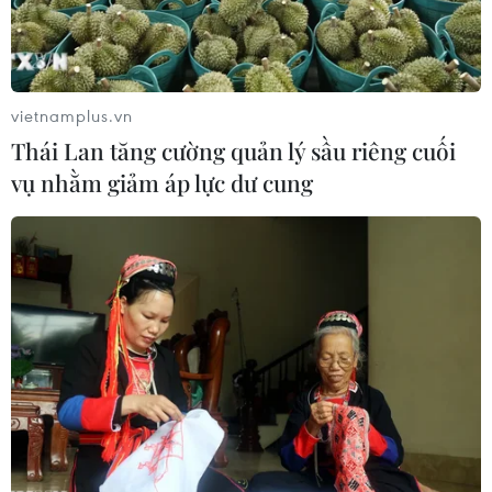
cho đến khi có thông báo mới.
vietnamplus.vn
Thái Lan tăng cường quản lý sầu riêng cuối
vụ nhằm giảm áp lực dư cung
Hà Nội: Liên tiếp xảy ra cháy trong khu
dân cư khi thời tiết hanh khô
14/10/2023 12:09