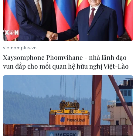
vietnamplus.vn
Xaysomphone Phomvihane - nhà lãnh đạo
vun đắp cho mối quan hệ hữu nghị Việt-Lào