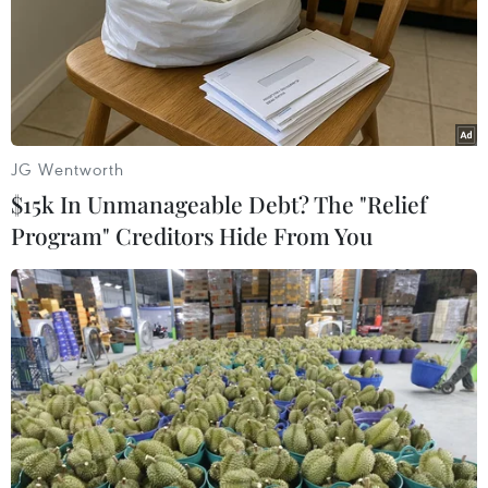
JG Wentworth
$15k In Unmanageable Debt? The "Relief
Program" Creditors Hide From You
Kiên Giang: Thời tiết xấu, tạm ngừng cấp
phép tàu từ đất liền đi các đảo
18/11/2023 01:53
Các tuyến tàu, phà tạm ngừng hoạt động do ảnh hưởng
thời tiết xấu gồm Rạch Giá đi Phú Quốc, Nam Du (Kiên
Hải) và ngược lại; Hà Tiên đi Phú Quốc và ngược lại