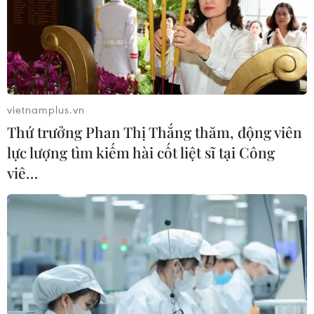
Đà Nẵng tìm "lời giải bài toán" an
ninh nguồn nước
08/08/2026 05:05
vietnamplus.vn
Thứ trưởng Phan Thị Thắng thăm, động viên
Sơn La công bố tình huống khẩn cấp
lực lượng tìm kiếm hài cốt liệt sĩ tại Công
về thiên tai với hai xã Muổi Nọi, Nậm
viê…
Lầu
08/08/2026 03:53
Kết luận số 75-KL/TW: Cà Mau chủ
động thích ứng với biến đổi khí hậu
08/08/2026 02:53