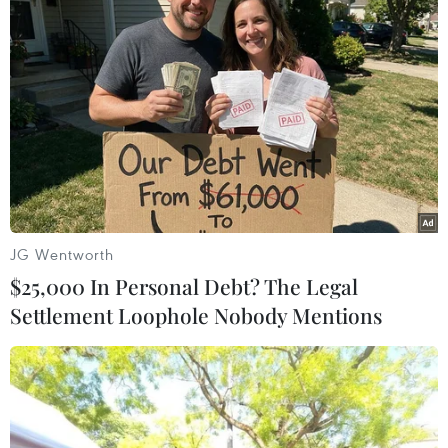
Đầu tư trên 1.000 tỷ đồng xây kè bảo vệ
hai bờ sông Cần Thơ
03/10/2014 04:56
Theo Sở Kế hoạch-Đầu tư Cần Thơ, tỉnh đầu tư trên
1.000 tỷ đồng (vốn trái phiếu Chính phủ) xây bờ kè bảo
vệ hai bờ sông Cần Thơ, công viên cạnh bờ kè.
JG Wentworth
$25,000 In Personal Debt? The Legal
Settlement Loophole Nobody Mentions