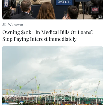
JG Wentworth
Owning $10k+ In Medical Bills Or Loans?
Stop Paying Interest Immediately
Ảnh minh họa. (Nguồn: TTXVN)
Giám đốc Sở Nông nghiệp và Phát triển Nông
thôn tỉnh Tuyên Quang Lê Tiến Thắng cho biết,
để chống sạt lở, tăng khả năng thoát lũ, đồng
thời bảo vệ khu dân cư, kết hợp chỉnh trang đô
thị, tỉnh quyết định đầu tư trên 88 tỷ đồng xây