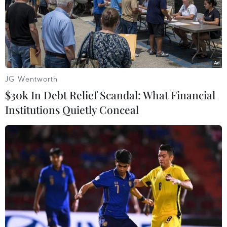
JG Wentworth
TP. HCM đầu tư hơn 150 tỷ đồng xây kè
$30k In Debt Relief Scandal: What Financial
bảo vệ Địa đạo Củ Chi
Institutions Quietly Conceal
25/08/2014 11:30
TP. HCM đã chấp thuận chủ trương triển khai thực hiện
Dự án xây dựng kè bảo vệ sông Sài Gòn nhằm bảo vệ
Khu di tích lịch sử địa đạo Củ Chi, với tổng chi phí dự
kiến khoảng 155 tỷ đồng.