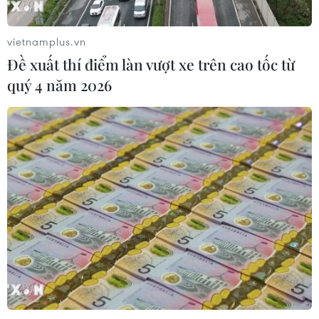
Xem thêm
vietnamplus.vn
Đề xuất thí điểm làn vượt xe trên cao tốc từ
quý 4 năm 2026
CƠ QUAN CHỦ QUẢN: THÔNG TẤN XÃ VIỆT NAM
Tổng Biên tập: TRẦN TIẾN DUẨN
Phó Tổng Biên tập: NGUYỄN THỊ TÁM, KHÚC THANH
THỦY
Sở hữu trí tuệ
Quy định sử dụng
RSS
Hỗ trợ
Ngôn ngữ
TTXVN
Dịch vụ tin
Quảng cáo