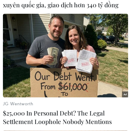
#Cuba
#BioCubaFarma
#Vaccine Soberana 2
xuyên quốc gia, giao dịch hơn 340 tỷ đồng
#Vaccine ngừa COVID-19
Cuba
Theo dõi VietnamPlus
TIN LIÊN QUAN
JG Wentworth
$25,000 In Personal Debt? The Legal
Settlement Loophole Nobody Mentions