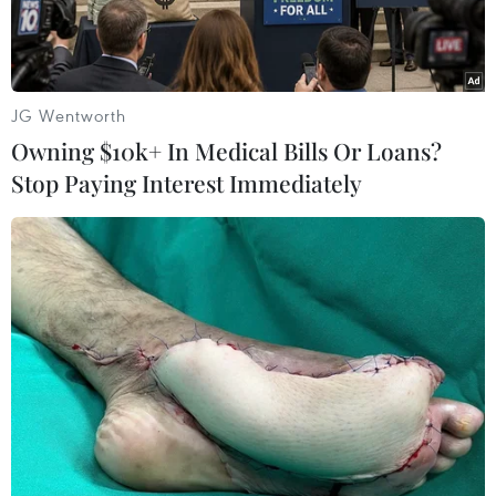
JG Wentworth
Owning $10k+ In Medical Bills Or Loans?
Stop Paying Interest Immediately
Vaccine ngừa COVID-19 của Cuba. (Nguồn: AFP/Getty
Images)
Reuters đưa tin, Tập đoàn Công nghệ sinh học
và dược phẩm BioCubaFarma của Cuba ngày
19/6 dẫn dữ liệu từ các cuộc thử nghiệm giai
đoạn cuối cho biết, vaccine Soberana 2 do La
Habana sản xuất cho hiệu quả phòng COVID-19
lên đến 62% chỉ với 2 trong số 3 liều tiêu chuẩn.