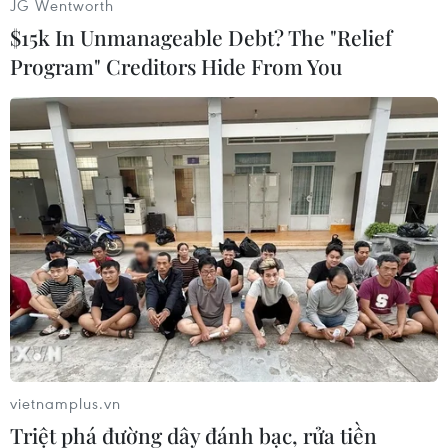
JG Wentworth
trong đó có hai loại - Soberana 2 và Abdala -
$15k In Unmanageable Debt? The "Relief
đang được thử nghiệm giai đoạn cuối./.
Program" Creditors Hide From You
(Vietnam+)
vietnamplus.vn
Triệt phá đường dây đánh bạc, rửa tiền