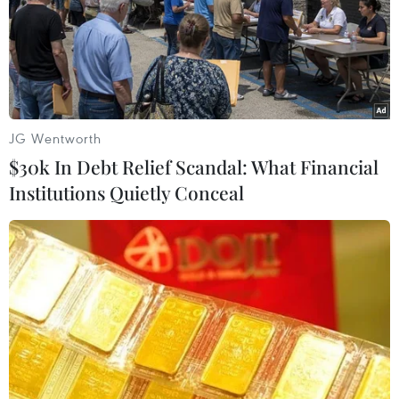
Soberana 02 do nước này tự bào chế và sản xuất cho
khoảng 70.000 dân gồm đối tượng là nhân viên y tế,
sinh viên y khoa và các nhóm có nguy cơ cao.
JG Wentworth
$30k In Debt Relief Scandal: What Financial
Institutions Quietly Conceal
COVID-19: Cuba diễn biến phức tạp, Hàn