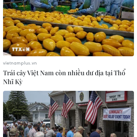
vietnamplus.vn
Trái cây Việt Nam còn nhiều dư địa tại Thổ
Nhĩ Kỳ
Cuba bắt đầu thử nghiệm hai loại vaccine
phòng COVID-19
13/05/2021 05:05
Cuba sẽ tiêm thử nghiệm hai loại vaccine Abdala và