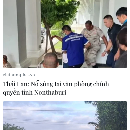
Ca vi phẫu ghép da đầu hiếm gặp
giúp bé gái phục hồi sau 10 năm
06/08/2026 07:15
Việt Nam hướng tới làm
chủ 10 công nghệ lõi vào năm 2030
vietnamplus.vn
06/08/2026 04:38
Thái Lan: Nổ súng tại văn phòng chính
quyền tỉnh Nonthaburi
Việt Nam và Lào thúc đẩy hợp tác
khoa học
05/08/2026 23:43