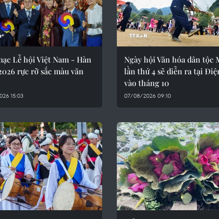
mạc Lễ hội Việt Nam - Hàn
Ngày hội Văn hóa dân tộc
2026 rực rỡ sắc màu văn
lần thứ 4 sẽ diễn ra tại Đi
vào tháng 10
026 15:03
07/08/2026 09:10