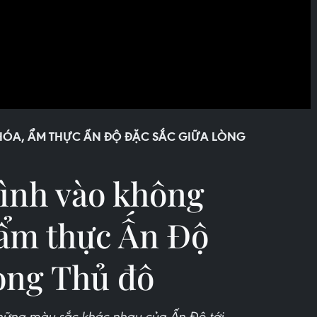
ÓA, ẨM THỰC ẤN ĐỘ ĐẶC SẮC GIỮA LÒNG
ình vào không
 ẩm thực Ấn Độ
lòng Thủ đô
những màu sắc khác nhau của Ấn Độ tới