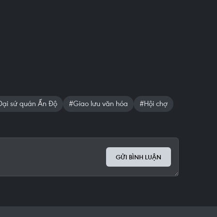
Đại sứ quán Ấn Độ
#Giao lưu văn hóa
#Hội chợ
GỬI BÌNH LUẬN