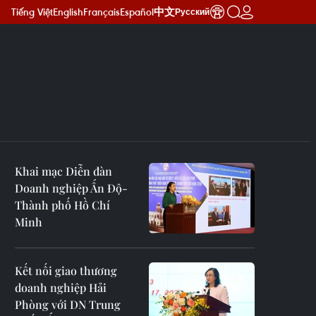
Tiếng Việt
English
Français
Español
中文
Русский
Khai mạc Diễn đàn
Doanh nghiệp Ấn Độ-
Thành phố Hồ Chí
Minh
Kết nối giao thương
doanh nghiệp Hải
Phòng với DN Trung