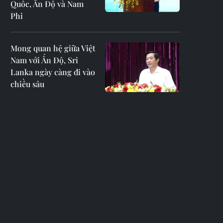
Quốc, Ấn Độ và Nam
Phi
Mong quan hệ giữa Việt
Nam với Ấn Độ, Sri
Lanka ngày càng đi vào
chiều sâu