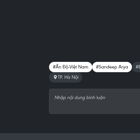
#Ấn Độ-Việt Nam
#Sandeep Arya
#
TP. Hà Nội